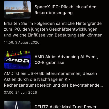
SpaceX-IPO: Rückblick auf den
Rekordbörsengang
Erhalten Sie im Folgenden sämtliche Hintergründe
zum IPO, den jüngsten Geschäftsentwicklungen
und welche Einflüsse von Bedeutung sein könnten.
14:56, 3 August 2026
AMD Aktie: Advancing AI Event,
Q2-Ergebnisse
AMD ist ein US-Halbleiterunternehmen, dessen
Aktien durch die Nachfrage im KI-
Rechenzentrumsbereich und das bevorstehende
„Advancing AI 2026"-Event im Juli Aufmerksamkeit
07:00, 24 Juni 2026
erregt haben. Die Wertentwicklung in der
Vergangenheit ist kein verlässlicher Indikator für
DEUTZ Aktie: Maxi Trust Power
zukünftige Ergebnisse.