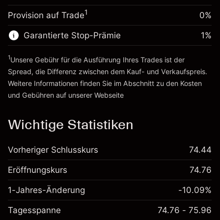
%
Gebühren aus
~
€5,000.00
1
Provision auf Trade
0%
fremdfinanzierten
(-€0.25)
Geld aus Hebelwirkung ~
€4,000.00
Positionswert
Garantierte Stop-Prämie
1
%
Positionsgröße mit Hebelwirkung
Zur Plattform
~
€5,000.00
1
Unsere Gebühr für die Ausführung Ihres Trades ist der
Geld aus Hebelwirkung ~
€4,000.00
Spread, die Differenz zwischen dem Kauf- und Verkaufspreis.
Weitere Informationen finden Sie im Abschnitt zu den
Kosten
Zur Plattform
und Gebühren
auf unserer Webseite
Kosten und Gebühren
Wichtige Statistiken
Vorheriger Schlusskurs
74.44
Eröffnungskurs
74.76
1-Jahres-Änderung
-10.09%
Tagesspanne
74.76 - 75.96