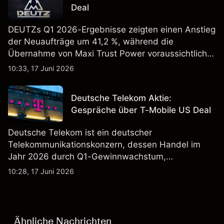
Deal
DEUTZs Q1 2026-Ergebnisse zeigten einen Anstieg
der Neuaufträge um 41,2 %, während die
Übernahme von Maxi Trust Power voraussichtlich
40 Mio. € zum Umsatz von DEUTZ Energy
10:33, 17 Juni 2026
beitragen wird. Die Wertentwicklung in der
Vergangenheit ist kein verlässlicher Indikator für
Deutsche Telekom Aktie:
zukünftige Ergebnisse.
Gespräche über T-Mobile US Deal
Deutsche Telekom ist ein deutscher
Telekommunikationskonzern, dessen Handel im
Jahr 2026 durch Q1-Gewinnwachstum,
Aktienrückkäufe und Berichte über einen möglichen
10:28, 17 Juni 2026
T-Mobile US Deal geprägt wurde. Die
Wertentwicklung in der Vergangenheit ist kein
verlässlicher Indikator für zukünftige Ergebnisse.
Ähnliche Nachrichten