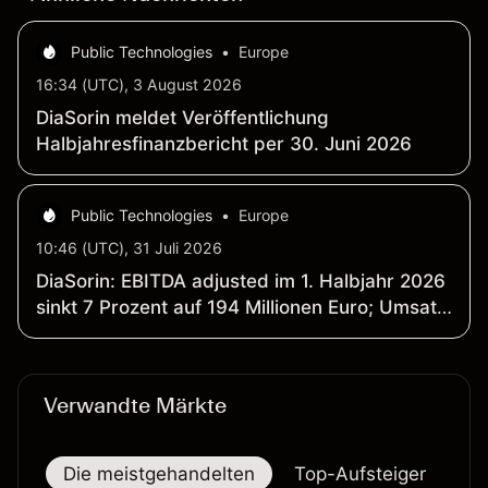
Public Technologies
•
Europe
16:34 (UTC), 3 August 2026
DiaSorin meldet Veröffentlichung
Halbjahresfinanzbericht per 30. Juni 2026
Public Technologies
•
Europe
10:46 (UTC), 31 Juli 2026
DiaSorin: EBITDA adjusted im 1. Halbjahr 2026
sinkt 7 Prozent auf 194 Millionen Euro; Umsatz
fällt 3 Prozent auf 602 Millionen Euro
Verwandte Märkte
Die meistgehandelten
Top-Aufsteiger
To