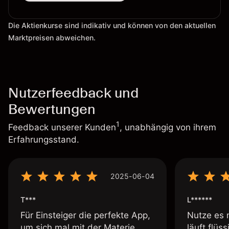
Die Aktienkurse sind indikativ und können von den aktuellen
Marktpreisen abweichen.
Nutzerfeedback und
Bewertungen
1
Feedback unserer Kunden
, unabhängig von ihrem
Erfahrungsstand.
2025-06-04
T***
L******
Für Einsteiger die perfekte App,
Nutze es 
um sich mal mit der Materie
läuft flüs