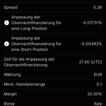
Spread
0.26
Dieser Finanzmarkt steht für das CFD-
Anpassung der
Trading zur Verfügung.
Übernachtfinanzierung für
-0.01731
%
Erfahren Sie mehr über:
eine Long-Position
CFDs
Anpassung der
Übernachtfinanzierung für
-0.00492
%
eine Short-Position
Zeit für die Anpassung der
21:00
(UTC)
Übernachtfinanzierung
Margin. Ihre Investition
€1,000.00
Währung
EUR
Anpassung der
-0.017307
Übernachtfinanzierung
Mind.-Handelsmenge
0.1
%
Gebühren aus
Margin. Ihre Investition
€1,000.00
fremdfinanzierten
(-€0.87)
Margin
20.00
%
Positionswert
Anpassung der
-0.004915
Börse
Übernachtfinanzierung
Italy
Positionsgröße mit Hebelwirkung