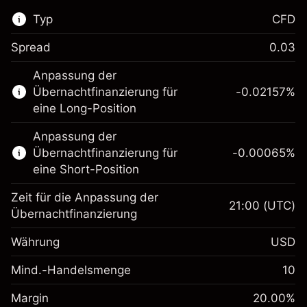
Typ
CFD
Spread
0.03
Dieser Finanzmarkt steht für das CFD-
Anpassung der
Trading zur Verfügung.
Übernachtfinanzierung für
-0.02157
%
Erfahren Sie mehr über:
eine Long-Position
CFDs
Anpassung der
Übernachtfinanzierung für
-0.00065
%
eine Short-Position
Zeit für die Anpassung der
21:00
(UTC)
Übernachtfinanzierung
Margin. Ihre Investition
$1,000.00
Währung
USD
Anpassung der
-0.021568
Übernachtfinanzierung
Mind.-Handelsmenge
10
%
Gebühren aus
Margin. Ihre Investition
$1,000.00
fremdfinanzierten
(-$1.08)
Margin
20.00
%