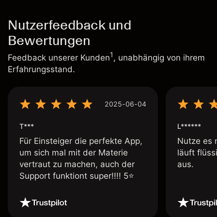
Nutzerfeedback und
Bewertungen
1
Feedback unserer Kunden
, unabhängig von ihrem
Erfahrungsstand.
2025-06-04
T***
L******
Für Einsteiger die perfekte App,
Nutze es 
um sich mal mit der Materie
läuft flüs
vertraut zu machen, auch der
aus.
Support funktiont super!!!! 5⭐️