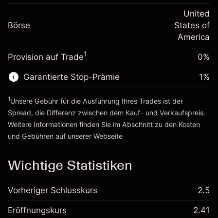
Positionswert
Anpassung der
-0.000654
Übernachtfinanzierung
United
Positionsgröße mit Hebelwirkung
%
Gebühren aus
Börse
States of
~
$5,000.00
fremdfinanzierten
(-$0.03)
America
Geld aus Hebelwirkung ~
$4,000.00
Positionswert
1
Provision auf Trade
0%
Positionsgröße mit Hebelwirkung
Zur Plattform
~
$5,000.00
Garantierte Stop-Prämie
1
%
Geld aus Hebelwirkung ~
$4,000.00
1
Unsere Gebühr für die Ausführung Ihres Trades ist der
Zur Plattform
Spread, die Differenz zwischen dem Kauf- und Verkaufspreis.
Weitere Informationen finden Sie im Abschnitt zu den
Kosten
und Gebühren
auf unserer Webseite
Kosten und Gebühren
Wichtige Statistiken
Vorheriger Schlusskurs
2.5
Eröffnungskurs
2.41