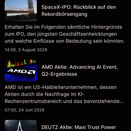
SpaceX-IPO: Rückblick auf den
Rekordbörsengang
Erhalten Sie im Folgenden sämtliche Hintergründe
zum IPO, den jüngsten Geschäftsentwicklungen
und welche Einflüsse von Bedeutung sein könnten.
14:56, 3 August 2026
AMD Aktie: Advancing AI Event,
Q2-Ergebnisse
AMD ist ein US-Halbleiterunternehmen, dessen
Aktien durch die Nachfrage im KI-
Rechenzentrumsbereich und das bevorstehende
„Advancing AI 2026"-Event im Juli Aufmerksamkeit
07:00, 24 Juni 2026
erregt haben. Die Wertentwicklung in der
Vergangenheit ist kein verlässlicher Indikator für
DEUTZ Aktie: Maxi Trust Power
zukünftige Ergebnisse.