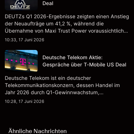
Deal
DEUTZs Q1 2026-Ergebnisse zeigten einen Anstieg
der Neuaufträge um 41,2 %, während die
Übernahme von Maxi Trust Power voraussichtlich
40 Mio. € zum Umsatz von DEUTZ Energy
10:33, 17 Juni 2026
beitragen wird. Die Wertentwicklung in der
Vergangenheit ist kein verlässlicher Indikator für
Deutsche Telekom Aktie:
zukünftige Ergebnisse.
Gespräche über T-Mobile US Deal
Deutsche Telekom ist ein deutscher
Telekommunikationskonzern, dessen Handel im
Jahr 2026 durch Q1-Gewinnwachstum,
Aktienrückkäufe und Berichte über einen möglichen
10:28, 17 Juni 2026
T-Mobile US Deal geprägt wurde. Die
Wertentwicklung in der Vergangenheit ist kein
verlässlicher Indikator für zukünftige Ergebnisse.
Ähnliche Nachrichten