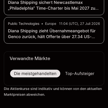
Diana Shipping sichert Newcastlemax
„Philadelphia“ Time-Charter bis Mai 2027 zu
35'500 US-Dollar pro Tag
Public Technologies
•
Europe
11:04 (UTC), 27 Juli 2026
Diana Shipping zieht Übernahmeangebot für
Genco zurück, hält Offerte über 27.34 US-
Dollar je Aktie aufrecht
Verwandte Märkte
Die meistgehandelten
Top-Aufsteiger
To
Die Aktienkurse sind indikativ und können von den aktuellen
Marktpreisen abweichen.