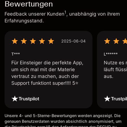
Bewertungen
1
Feedback unserer Kunden
, unabhängig von ihrem
Erfahrungsstand.
2025-06-04
T***
L******
Für Einsteiger die perfekte App,
Nutze es 
um sich mal mit der Materie
läuft flüs
vertraut zu machen, auch der
aus.
Support funktiont super!!!! 5⭐️
Unsere 4- und 5-Sterne-Bewertungen werden angezeigt. Die
genauen Benutzerdaten wurden absichtlich anonymisiert, um
die Privatsphäre gemäß den Anforderungen der DSGVO zu