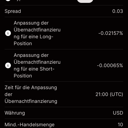
Spread
0.03
Dieses Finanzinstrument steht für das Traden
Anpassung der
über CFDs und Knock-outs zur Verfügung.
Übernachtfinanzieru
-0.02157
%
Erfahren Sie mehr über:
ng für eine Long-
Position
CFDs
Knock-outs
Anpassung der
Übernachtfinanzieru
-0.00065
%
ng für eine Short-
Position
Zeit für die Anpassung
Margin. Ihre Investition
$1,000.00
der
21:00
(UTC)
Übernachtfinanzierung
Anpassung der
-0.021568
Übernachtfinanzierung
Währung
USD
%
Gebühren aus
fremdfinanzierten
(-$1.08)
Mind.-Handelsmenge
10
Margin. Ihre Investition
$1,000.00
Positionswert