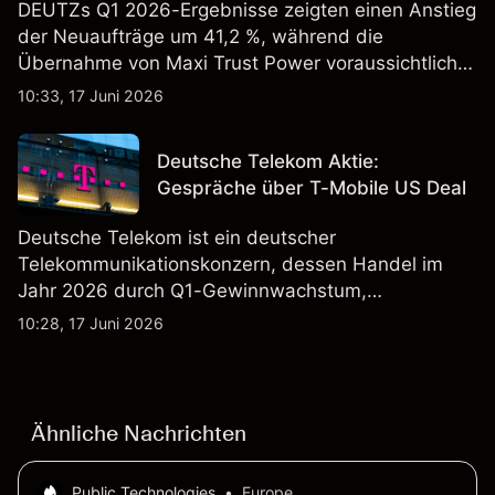
DEUTZs Q1 2026-Ergebnisse zeigten einen Anstieg
der Neuaufträge um 41,2 %, während die
Übernahme von Maxi Trust Power voraussichtlich
40 Mio. € zum Umsatz von DEUTZ Energy
10:33, 17 Juni 2026
beitragen wird. Die Wertentwicklung in der
Vergangenheit ist kein verlässlicher Indikator für
Deutsche Telekom Aktie:
zukünftige Ergebnisse.
Gespräche über T-Mobile US Deal
Deutsche Telekom ist ein deutscher
Telekommunikationskonzern, dessen Handel im
Jahr 2026 durch Q1-Gewinnwachstum,
Aktienrückkäufe und Berichte über einen möglichen
10:28, 17 Juni 2026
T-Mobile US Deal geprägt wurde. Die
Wertentwicklung in der Vergangenheit ist kein
verlässlicher Indikator für zukünftige Ergebnisse.
Ähnliche Nachrichten
Public Technologies
•
Europe