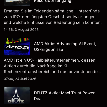
Rekordbörsengang
Erhalten Sie im Folgenden sämtliche Hintergründe
zum IPO, den jüngsten Geschäftsentwicklungen
und welche Einflüsse von Bedeutung sein könnten.
14:56, 3 August 2026
AMD Aktie: Advancing AI Event,
Q2-Ergebnisse
AMD ist ein US-Halbleiterunternehmen, dessen
Aktien durch die Nachfrage im KI-
Rechenzentrumsbereich und das bevorstehende
„Advancing AI 2026"-Event im Juli Aufmerksamkeit
07:00, 24 Juni 2026
erregt haben. Die Wertentwicklung in der
Vergangenheit ist kein verlässlicher Indikator für
DEUTZ Aktie: Maxi Trust Power
zukünftige Ergebnisse.
Deal