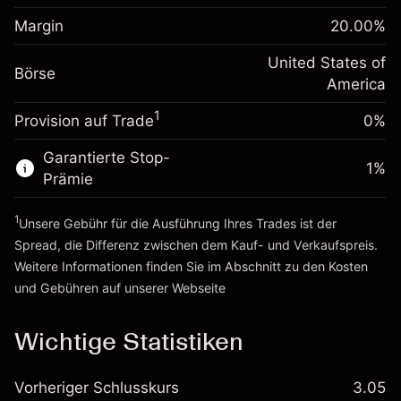
Anpassung der
Positionsgröße mit Hebelwirkung
Margin
20.00
%
-0.000654
Übernachtfinanzierung
~
$5,000.00
%
Gebühren aus
United States of
Geld aus Hebelwirkung ~
$4,000.00
Börse
fremdfinanzierten
(-$0.03)
America
Positionswert
1
Provision auf Trade
0%
Zur Plattform
Positionsgröße mit Hebelwirkung
~
$5,000.00
Garantierte Stop-
Geld aus Hebelwirkung ~
$4,000.00
1
%
Prämie
1
Zur Plattform
Unsere Gebühr für die Ausführung Ihres Trades ist der
Spread, die Differenz zwischen dem Kauf- und Verkaufspreis.
Weitere Informationen finden Sie im Abschnitt zu den
Kosten
und Gebühren
auf unserer Webseite
Kosten und Gebühren
Wichtige Statistiken
Vorheriger Schlusskurs
3.05