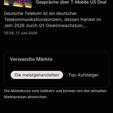
Gespräche über T-Mobile US Deal
Deutsche Telekom ist ein deutscher
Telekommunikationskonzern, dessen Handel im
Jahr 2026 durch Q1-Gewinnwachstum,
Aktienrückkäufe und Berichte über einen möglichen
10:28, 17 Juni 2026
T-Mobile US Deal geprägt wurde. Die
Wertentwicklung in der Vergangenheit ist kein
verlässlicher Indikator für zukünftige Ergebnisse.
Verwandte Märkte
Die meistgehandelten
Top-Aufsteiger
To
Die Aktienkurse sind indikativ und können von den aktuellen
Marktpreisen abweichen.