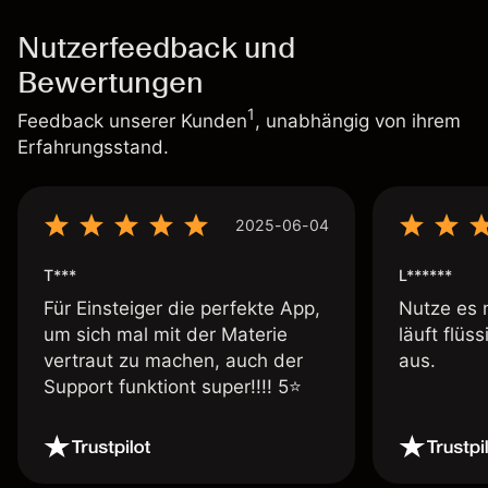
Nutzerfeedback und
Bewertungen
1
Feedback unserer Kunden
, unabhängig von ihrem
Erfahrungsstand.
2025-06-04
T***
L******
Für Einsteiger die perfekte App,
Nutze es 
um sich mal mit der Materie
läuft flüs
vertraut zu machen, auch der
aus.
Support funktiont super!!!! 5⭐️