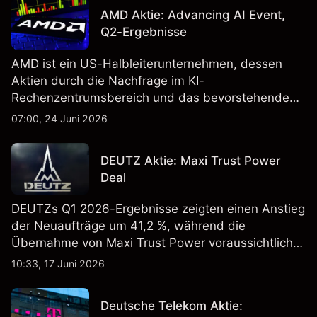
AMD Aktie: Advancing AI Event,
Q2-Ergebnisse
AMD ist ein US-Halbleiterunternehmen, dessen
Aktien durch die Nachfrage im KI-
Rechenzentrumsbereich und das bevorstehende
„Advancing AI 2026"-Event im Juli Aufmerksamkeit
07:00, 24 Juni 2026
erregt haben. Die Wertentwicklung in der
Vergangenheit ist kein verlässlicher Indikator für
DEUTZ Aktie: Maxi Trust Power
zukünftige Ergebnisse.
Deal
DEUTZs Q1 2026-Ergebnisse zeigten einen Anstieg
der Neuaufträge um 41,2 %, während die
Übernahme von Maxi Trust Power voraussichtlich
40 Mio. € zum Umsatz von DEUTZ Energy
10:33, 17 Juni 2026
beitragen wird. Die Wertentwicklung in der
Vergangenheit ist kein verlässlicher Indikator für
Deutsche Telekom Aktie:
zukünftige Ergebnisse.