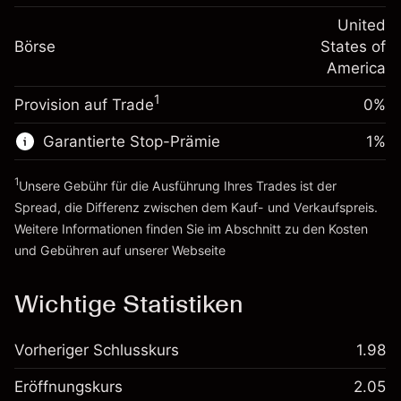
Positionswert
Anpassung der
-0.000654
Übernachtfinanzierung
United
Positionsgröße mit Hebelwirkung
%
Gebühren aus
Börse
States of
~
$2,000.00
fremdfinanzierten
(-$0.01)
America
Geld aus Hebelwirkung ~
$1,000.00
Positionswert
1
Provision auf Trade
0%
Positionsgröße mit Hebelwirkung
Zur Plattform
~
$2,000.00
Garantierte Stop-Prämie
1
%
Geld aus Hebelwirkung ~
$1,000.00
1
Unsere Gebühr für die Ausführung Ihres Trades ist der
Zur Plattform
Spread, die Differenz zwischen dem Kauf- und Verkaufspreis.
Weitere Informationen finden Sie im Abschnitt zu den
Kosten
und Gebühren
auf unserer Webseite
Kosten und Gebühren
Wichtige Statistiken
Vorheriger Schlusskurs
1.98
Eröffnungskurs
2.05