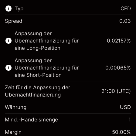
Typ
CFD
Spread
0.03
Dieser Finanzmarkt steht für das CFD-
Anpassung der
Trading zur Verfügung.
Übernachtfinanzierung für
-0.02157
%
Erfahren Sie mehr über:
eine Long-Position
CFDs
Anpassung der
Übernachtfinanzierung für
-0.00065
%
eine Short-Position
Zeit für die Anpassung der
21:00
(UTC)
Übernachtfinanzierung
Margin. Ihre Investition
$1,000.00
Währung
USD
Anpassung der
-0.021568
Übernachtfinanzierung
Mind.-Handelsmenge
1
%
Gebühren aus
Margin. Ihre Investition
$1,000.00
fremdfinanzierten
(-$0.43)
Margin
50.00
%