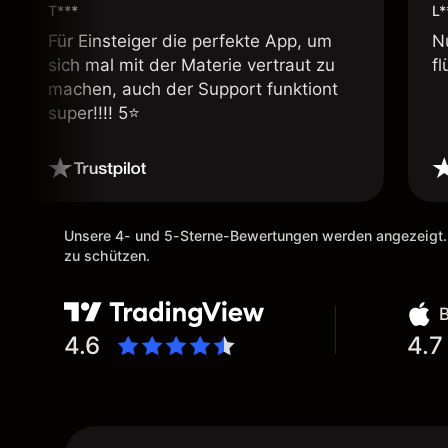
T***
L*
Für Einsteiger die perfekte App, um
N
sich mal mit der Materie vertraut zu
fl
machen, auch der Support funktiont
super!!!! 5⭐️
Unsere 4- und 5-Sterne-Bewertungen werden angezeigt.
zu schützen.
4.6
4.7