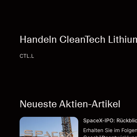
Handeln CleanTech Lithiu
CTL.L
Neueste Aktien-Artikel
SpaceX-IPO: Rückbli
Erhalten Sie im Folg