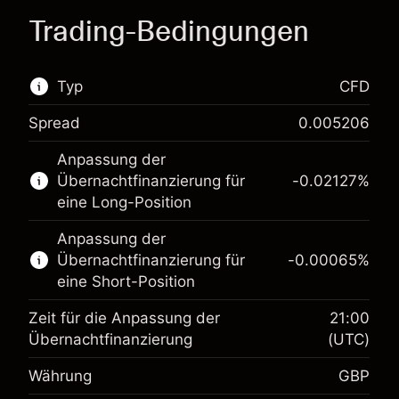
Trading-Bedingungen
Typ
CFD
Spread
0.005206
Dieser Finanzmarkt steht für das CFD-Trading
Anpassung der
zur Verfügung.
Übernachtfinanzierung für
-0.02127
%
Erfahren Sie mehr über:
eine Long-Position
CFDs
Anpassung der
Übernachtfinanzierung für
-0.00065
%
eine Short-Position
Zeit für die Anpassung der
21:00
Übernachtfinanzierung
(UTC)
Währung
GBP
Margin. Ihre Investition
£1,000.00