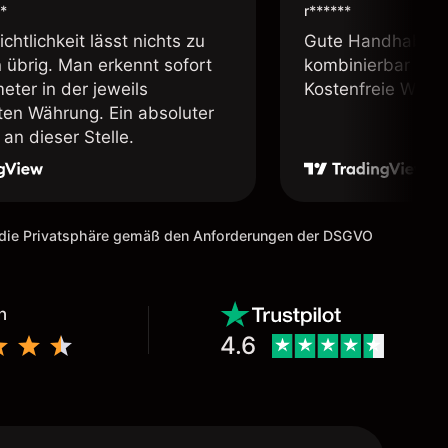
*
r******
chtlichkeit lässt nichts zu
Gute Handhabung,
übrig. Man erkennt sofort
kombinierbar und 
eter in der jeweils
Kostenfreie Webin
lten Währung. Ein absoluter
an dieser Stelle.
m die Privatsphäre gemäß den Anforderungen der DSGVO
n
4.6