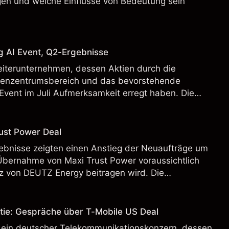
en und welche Einflüsse von Bedeutung sein
g AI Event, Q2-Ergebnisse
eiterunternehmen, dessen Aktien durch die
henzentrumsbereich und das bevorstehende
Event im Juli Aufmerksamkeit erregt haben. Die
 Vergangenheit ist kein verlässlicher Indikator für
.
ust Power Deal
bnisse zeigten einen Anstieg der Neuaufträge um
Übernahme von Maxi Trust Power voraussichtlich
 von DEUTZ Energy beitragen wird. Die
 Vergangenheit ist kein verlässlicher Indikator für
.
tie: Gespräche über T-Mobile US Deal
 ein deutscher Telekommunikationskonzern, dessen