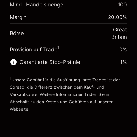
Mind.-Handelsmenge
100
Anpassung der
-0.021271
Übernachtfinanzierung
%
Margin
20.00
%
Gebühren aus fremdfinanzierten
Margin. Ihre Investition
£1,000.00
(-£1.06)
Positionswert
Great
Anpassung der
Börse
Positionsgröße mit Hebelwirkung ~
£5,000.00
-0.000647
Britain
Übernachtfinanzierung
Geld aus Hebelwirkung ~
£4,000.00
%
Gebühren aus fremdfinanzierten
1
Provision auf Trade
(-£0.03)
0%
Positionswert
Zur Plattform
Positionsgröße mit Hebelwirkung ~
£5,000.00
Garantierte Stop-Prämie
1
%
Geld aus Hebelwirkung ~
£4,000.00
1
Unsere Gebühr für die Ausführung Ihres Trades ist der
Spread, die Differenz zwischen dem Kauf- und
Zur Plattform
Verkaufspreis. Weitere Informationen finden Sie im
Abschnitt zu den
Kosten und Gebühren
auf unserer
Kosten und Gebühren
Webseite