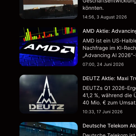
Geschäftsentwicklung
könnten.
14:56, 3 August 2026
AMD Aktie: Advancin
AMD ist ein US-Halbl
Nachfrage im KI-Rec
„Advancing AI 2026"-
Wertentwicklung in der
07:00, 24 Juni 2026
zukünftige Ergebnisse
DEUTZ Aktie: Maxi Tr
DEUTZs Q1 2026-Erge
41,2 %, während die 
40 Mio. € zum Umsatz
Wertentwicklung in der
10:33, 17 Juni 2026
zukünftige Ergebnisse
Deutsche Telekom Ak
Deutsche Telekom ist