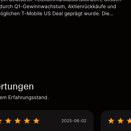
 durch Q1-Gewinnwachstum, Aktienrückkäufe und
möglichen T-Mobile US Deal geprägt wurde. Die
 Vergangenheit ist kein verlässlicher Indikator für
.
rtungen
rem Erfahrungsstand.
2025-06-02