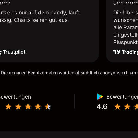
*****
C**********
utze es nur auf dem handy, läuft
Die Übersi
üssig. Charts sehen gut aus.
wünschen 
alle Param
eingestel
Pluspunkt 
 Die genauen Benutzerdaten wurden absichtlich anonymisiert, u
Bewertungen
Bewertunge
4.6