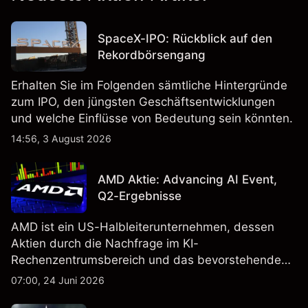
SpaceX-IPO: Rückblick auf den
Rekordbörsengang
Erhalten Sie im Folgenden sämtliche Hintergründe
zum IPO, den jüngsten Geschäftsentwicklungen
und welche Einflüsse von Bedeutung sein könnten.
14:56, 3 August 2026
AMD Aktie: Advancing AI Event,
Q2-Ergebnisse
AMD ist ein US-Halbleiterunternehmen, dessen
Aktien durch die Nachfrage im KI-
Rechenzentrumsbereich und das bevorstehende
„Advancing AI 2026"-Event im Juli Aufmerksamkeit
07:00, 24 Juni 2026
erregt haben. Die Wertentwicklung in der