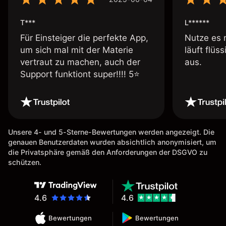
T***
L******
Für Einsteiger die perfekte App,
Nutze es 
um sich mal mit der Materie
läuft flüs
vertraut zu machen, auch der
aus.
Support funktiont super!!!! 5⭐️
Unsere 4- und 5-Sterne-Bewertungen werden angezeigt. Die
genauen Benutzerdaten wurden absichtlich anonymisiert, um
die Privatsphäre gemäß den Anforderungen der DSGVO zu
schützen.
4.6
4.6
Bewertungen
Bewertungen