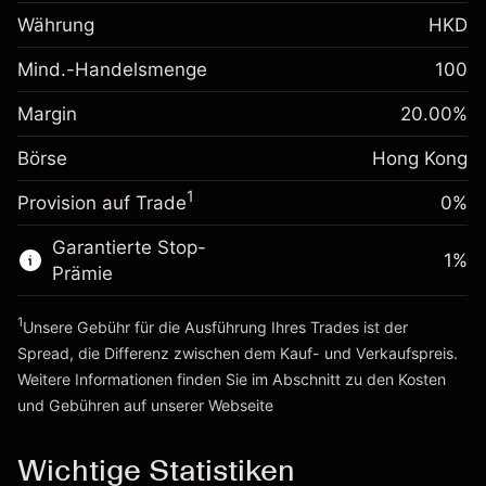
Übernachtfinanzierung
-0.018156
%
Währung
HKD
Gebühren aus
(-HK$0.91)
fremdfinanzierten
Mind.-Handelsmenge
100
Margin. Ihre Investition
HK$1,000.00
Positionswert
Anpassung der
Positionsgröße mit Hebelwirkung
Margin
20.00
%
Übernachtfinanzierung
~
HK$5,000.00
-0.003762
%
Gebühren aus
Börse
Hong Kong
Geld aus Hebelwirkung ~
HK$4,000.00
(-HK$0.19)
fremdfinanzierten
1
Positionswert
Provision auf Trade
0%
Zur Plattform
Positionsgröße mit Hebelwirkung
Garantierte Stop-
~
HK$5,000.00
1
%
Prämie
Geld aus Hebelwirkung ~
HK$4,000.00
1
Unsere Gebühr für die Ausführung Ihres Trades ist der
Zur Plattform
Spread, die Differenz zwischen dem Kauf- und Verkaufspreis.
Weitere Informationen finden Sie im Abschnitt zu den
Kosten
und Gebühren
auf unserer Webseite
Kosten und Gebühren
Wichtige Statistiken