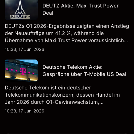
Vergangenheit ist kein verlässlicher Indikator für
DEUTZ Aktie: Maxi Trust Power
zukünftige Ergebnisse.
Deal
DEUTZs Q1 2026-Ergebnisse zeigten einen Anstieg
der Neuaufträge um 41,2 %, während die
Übernahme von Maxi Trust Power voraussichtlich
40 Mio. € zum Umsatz von DEUTZ Energy
10:33, 17 Juni 2026
beitragen wird. Die Wertentwicklung in der
Vergangenheit ist kein verlässlicher Indikator für
Deutsche Telekom Aktie:
zukünftige Ergebnisse.
Gespräche über T-Mobile US Deal
Deutsche Telekom ist ein deutscher
Telekommunikationskonzern, dessen Handel im
Jahr 2026 durch Q1-Gewinnwachstum,
Aktienrückkäufe und Berichte über einen möglichen
10:28, 17 Juni 2026
T-Mobile US Deal geprägt wurde. Die
Wertentwicklung in der Vergangenheit ist kein
verlässlicher Indikator für zukünftige Ergebnisse.