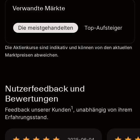
Verwandte Märkte
Die meistgehandelten
Top-Aufsteiger
To
Die Aktienkurse sind indikativ und können von den aktuellen
Marktpreisen abweichen.
Nutzerfeedback und
Bewertungen
1
Feedback unserer Kunden
, unabhängig von ihrem
Erfahrungsstand.
2025-06-04