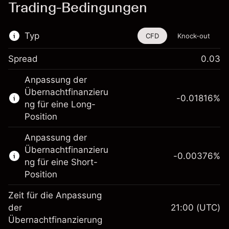
Trading-Bedingungen
Typ
CFD
Knock-out
Spread
0.03
Dieses Finanzinstrument steht für das Traden
Anpassung der
über CFDs und Knock-outs zur Verfügung.
Übernachtfinanzieru
-0.01816
%
Erfahren Sie mehr über:
ng für eine Long-
Position
CFDs
Knock-outs
Anpassung der
Übernachtfinanzieru
-0.00376
%
ng für eine Short-
Position
Zeit für die Anpassung
Margin. Ihre Investition
HK$1,000.00
der
21:00
(UTC)
Übernachtfinanzierung
Anpassung der