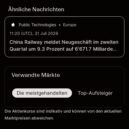
Ähnliche Nachrichten
Public Technologies
•
Europe
11:20 (UTC), 31 Juli 2026
China Railway meldet Neugeschäft im zweiten
Quartal um 9.3 Prozent auf 6'671.7 Milliarden
RMB gesunken
Verwandte Märkte
Die meistgehandelten
Top-Aufsteiger
To
Die Aktienkurse sind indikativ und können von den aktuellen
Marktpreisen abweichen.