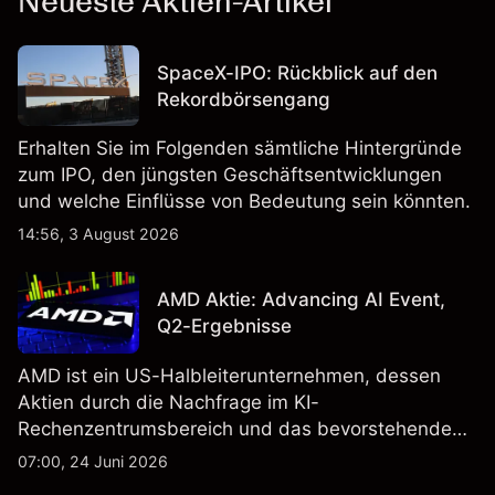
Neueste Aktien-Artikel
SpaceX-IPO: Rückblick auf den
Rekordbörsengang
Erhalten Sie im Folgenden sämtliche Hintergründe
zum IPO, den jüngsten Geschäftsentwicklungen
und welche Einflüsse von Bedeutung sein könnten.
14:56, 3 August 2026
AMD Aktie: Advancing AI Event,
Q2-Ergebnisse
AMD ist ein US-Halbleiterunternehmen, dessen
Aktien durch die Nachfrage im KI-
Rechenzentrumsbereich und das bevorstehende
„Advancing AI 2026"-Event im Juli Aufmerksamkeit
07:00, 24 Juni 2026
erregt haben. Die Wertentwicklung in der