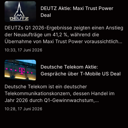
Vergangenheit ist kein verlässlicher Indikator für
DEUTZ Aktie: Maxi Trust Power
zukünftige Ergebnisse.
Deal
DEUTZs Q1 2026-Ergebnisse zeigten einen Anstieg
der Neuaufträge um 41,2 %, während die
Übernahme von Maxi Trust Power voraussichtlich
40 Mio. € zum Umsatz von DEUTZ Energy
10:33, 17 Juni 2026
beitragen wird. Die Wertentwicklung in der
Vergangenheit ist kein verlässlicher Indikator für
Deutsche Telekom Aktie:
zukünftige Ergebnisse.
Gespräche über T-Mobile US Deal
Deutsche Telekom ist ein deutscher
Telekommunikationskonzern, dessen Handel im
Jahr 2026 durch Q1-Gewinnwachstum,
Aktienrückkäufe und Berichte über einen möglichen
10:28, 17 Juni 2026
T-Mobile US Deal geprägt wurde. Die
Wertentwicklung in der Vergangenheit ist kein
verlässlicher Indikator für zukünftige Ergebnisse.