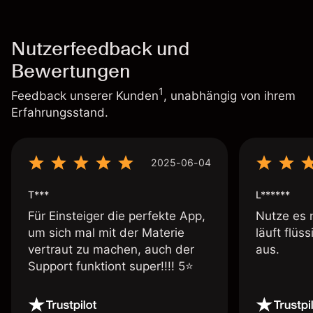
Nutzerfeedback und
Bewertungen
1
Feedback unserer Kunden
, unabhängig von ihrem
Erfahrungsstand.
2025-06-04
T***
L******
Für Einsteiger die perfekte App,
Nutze es 
um sich mal mit der Materie
läuft flüs
vertraut zu machen, auch der
aus.
Support funktiont super!!!! 5⭐️