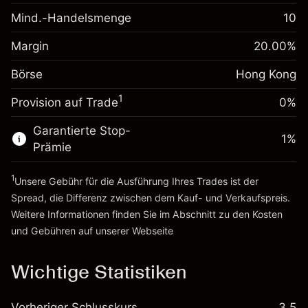
(-HK$0.91)
fremdfinanzierten
Mind.-Handelsmenge
10
Margin. Ihre Investition
HK$1,000.00
Positionswert
Anpassung der
Positionsgröße mit Hebelwirkung
Margin
20.00
%
Übernachtfinanzierung
~
HK$5,000.00
-0.003762
%
Gebühren aus
Börse
Hong Kong
Geld aus Hebelwirkung ~
HK$4,000.00
(-HK$0.19)
fremdfinanzierten
1
Positionswert
Provision auf Trade
0%
Zur Plattform
Positionsgröße mit Hebelwirkung
Garantierte Stop-
~
HK$5,000.00
1
%
Prämie
Geld aus Hebelwirkung ~
HK$4,000.00
1
Unsere Gebühr für die Ausführung Ihres Trades ist der
Zur Plattform
Spread, die Differenz zwischen dem Kauf- und Verkaufspreis.
Weitere Informationen finden Sie im Abschnitt zu den
Kosten
und Gebühren
auf unserer Webseite
Kosten und Gebühren
Wichtige Statistiken
Vorheriger Schlusskurs
3.5