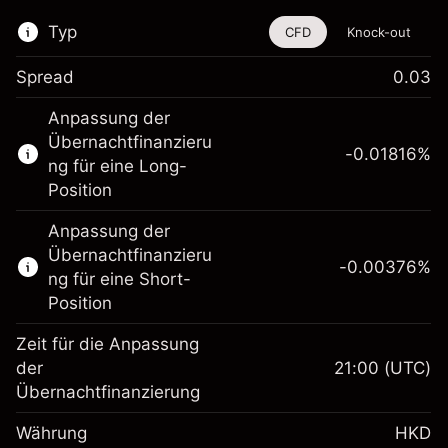
Typ
CFD
Knock-out
Spread
0.03
Dieses Finanzinstrument steht für das Traden
Anpassung der
über CFDs und Knock-outs zur Verfügung.
Übernachtfinanzieru
-0.01816
%
Erfahren Sie mehr über:
ng für eine Long-
Position
CFDs
Knock-outs
Anpassung der
Übernachtfinanzieru
-0.00376
%
ng für eine Short-
Position
Zeit für die Anpassung
Margin. Ihre Investition
HK$1,000.00
der
21:00
(UTC)
Übernachtfinanzierung
Anpassung der
Übernachtfinanzierung
-0.018156
%
Währung
HKD
Gebühren aus