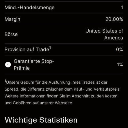
fremdfinanzierten
(-$1.08)
Mind.-Handelsmenge
1
Margin. Ihre Investition
$1,000.00
Positionswert
Anpassung der
Positionsgröße mit Hebelwirkung
Margin
20.00
%
-0.000654
Übernachtfinanzierung
~
$5,000.00
%
Gebühren aus
United States of
Geld aus Hebelwirkung ~
$4,000.00
Börse
fremdfinanzierten
(-$0.03)
America
Positionswert
1
Provision auf Trade
0%
Zur Plattform
Positionsgröße mit Hebelwirkung
~
$5,000.00
Garantierte Stop-
Geld aus Hebelwirkung ~
$4,000.00
1
%
Prämie
1
Zur Plattform
Unsere Gebühr für die Ausführung Ihres Trades ist der
Spread, die Differenz zwischen dem Kauf- und Verkaufspreis.
Weitere Informationen finden Sie im Abschnitt zu den
Kosten
und Gebühren
auf unserer Webseite
Kosten und Gebühren
Wichtige Statistiken