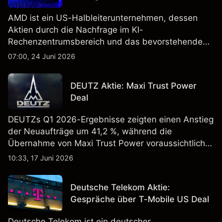
AMD ist ein US-Halbleiterunternehmen, dessen
Aktien durch die Nachfrage im KI-
Rechenzentrumsbereich und das bevorstehende
„Advancing AI 2026"-Event im Juli Aufmerksamkeit
07:00, 24 Juni 2026
erregt haben. Die Wertentwicklung in der
Vergangenheit ist kein verlässlicher Indikator für
DEUTZ Aktie: Maxi Trust Power
zukünftige Ergebnisse.
Deal
DEUTZs Q1 2026-Ergebnisse zeigten einen Anstieg
der Neuaufträge um 41,2 %, während die
Übernahme von Maxi Trust Power voraussichtlich
40 Mio. € zum Umsatz von DEUTZ Energy
10:33, 17 Juni 2026
beitragen wird. Die Wertentwicklung in der
Vergangenheit ist kein verlässlicher Indikator für
Deutsche Telekom Aktie:
zukünftige Ergebnisse.
Gespräche über T-Mobile US Deal
Deutsche Telekom ist ein deutscher