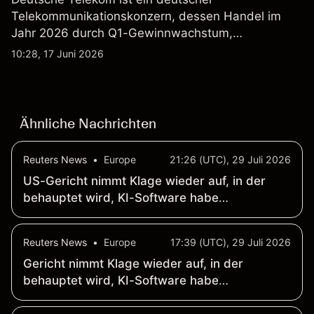
Telekommunikationskonzern, dessen Handel im
Jahr 2026 durch Q1-Gewinnwachstum,
Aktienrückkäufe und Berichte über einen möglichen
10:28, 17 Juni 2026
T-Mobile US Deal geprägt wurde. Die
Wertentwicklung in der Vergangenheit ist kein
verlässlicher Indikator für zukünftige Ergebnisse.
Ähnliche Nachrichten
Reuters News
•
Europe
21:26 (UTC), 29 Juli 2026
US-Gericht nimmt Klage wieder auf, in der
behauptet wird, KI-Software habe
Preisabzocke durch Casinos in New Jersey
begünstigt
Reuters News
•
Europe
17:39 (UTC), 29 Juli 2026
Gericht nimmt Klage wieder auf, in der
behauptet wird, KI-Software habe
Preisabzocke durch Casinos in New Jersey
begünstigt