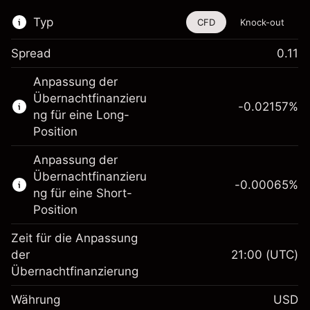
Typ
CFD
Knock-out
Spread
0.11
Dieses Finanzinstrument steht für das Traden
Anpassung der
über CFDs und Knock-outs zur Verfügung.
Übernachtfinanzieru
-0.02157
%
Erfahren Sie mehr über:
ng für eine Long-
Position
CFDs
Knock-outs
Anpassung der
Übernachtfinanzieru
-0.00065
%
ng für eine Short-
Position
Zeit für die Anpassung
Margin. Ihre Investition
$1,000.00
der
21:00
(UTC)
Übernachtfinanzierung
Anpassung der
-0.021568
Übernachtfinanzierung
Währung
USD
%
Gebühren aus