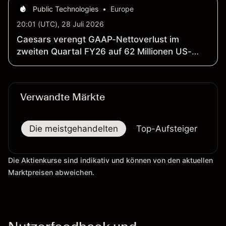
Public Technologies
•
Europe
20:01 (UTC), 28 Juli 2026
Caesars verengt GAAP-Nettoverlust im
zweiten Quartal FY26 auf 62 Millionen US-
Dollar; GAAP-Nettoumsatz steigt um 3 Prozent
auf 3 Milliarden US-Dollar
Verwandte Märkte
Die meistgehandelten
Top-Aufsteiger
To
Die Aktienkurse sind indikativ und können von den aktuellen
Marktpreisen abweichen.