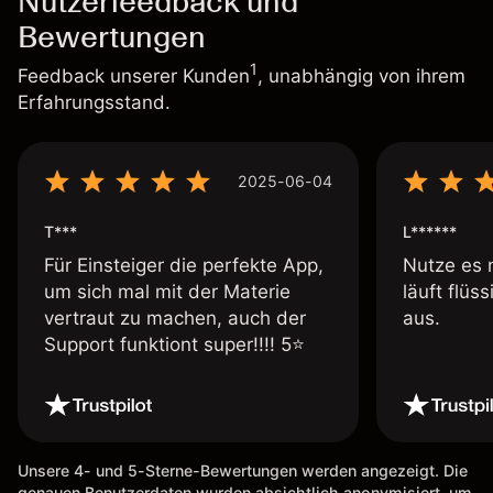
Nutzerfeedback und
Bewertungen
1
Feedback unserer Kunden
, unabhängig von ihrem
Erfahrungsstand.
2025-06-04
T***
L******
Für Einsteiger die perfekte App,
Nutze es 
um sich mal mit der Materie
läuft flüs
vertraut zu machen, auch der
aus.
Support funktiont super!!!! 5⭐️
Unsere 4- und 5-Sterne-Bewertungen werden angezeigt. Die
genauen Benutzerdaten wurden absichtlich anonymisiert, um