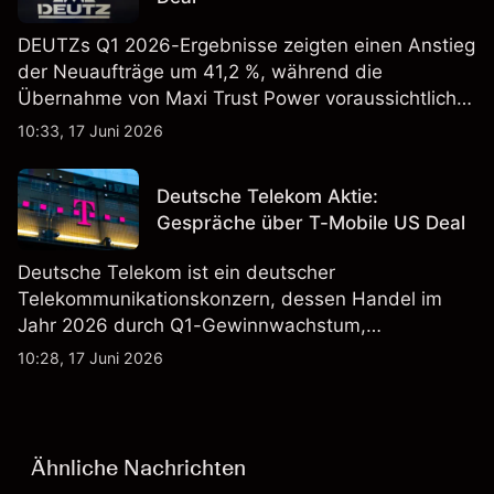
DEUTZs Q1 2026-Ergebnisse zeigten einen Anstieg
der Neuaufträge um 41,2 %, während die
Übernahme von Maxi Trust Power voraussichtlich
40 Mio. € zum Umsatz von DEUTZ Energy
10:33, 17 Juni 2026
beitragen wird. Die Wertentwicklung in der
Vergangenheit ist kein verlässlicher Indikator für
Deutsche Telekom Aktie:
zukünftige Ergebnisse.
Gespräche über T-Mobile US Deal
Deutsche Telekom ist ein deutscher
Telekommunikationskonzern, dessen Handel im
Jahr 2026 durch Q1-Gewinnwachstum,
Aktienrückkäufe und Berichte über einen möglichen
10:28, 17 Juni 2026
T-Mobile US Deal geprägt wurde. Die
Wertentwicklung in der Vergangenheit ist kein
verlässlicher Indikator für zukünftige Ergebnisse.
Ähnliche Nachrichten