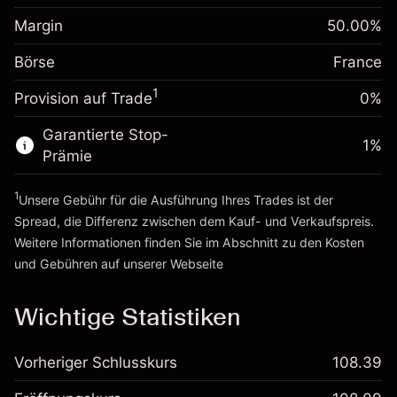
Anpassung der
Positionsgröße mit Hebelwirkung
Margin
50.00
%
-0.004915
Übernachtfinanzierung
~
€2,000.00
%
Gebühren aus
Börse
France
Geld aus Hebelwirkung ~
€1,000.00
fremdfinanzierten
(-€0.10)
1
Positionswert
Provision auf Trade
0%
Zur Plattform
Positionsgröße mit Hebelwirkung
Garantierte Stop-
~
€2,000.00
1
%
Prämie
Geld aus Hebelwirkung ~
€1,000.00
1
Unsere Gebühr für die Ausführung Ihres Trades ist der
Zur Plattform
Spread, die Differenz zwischen dem Kauf- und Verkaufspreis.
Weitere Informationen finden Sie im Abschnitt zu den
Kosten
und Gebühren
auf unserer Webseite
Kosten und Gebühren
Wichtige Statistiken
Vorheriger Schlusskurs
108.39