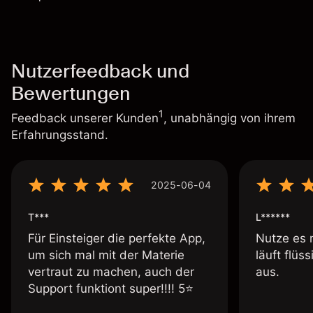
Nutzerfeedback und
Bewertungen
1
Feedback unserer Kunden
, unabhängig von ihrem
Erfahrungsstand.
2025-06-04
T***
L******
Für Einsteiger die perfekte App,
Nutze es 
um sich mal mit der Materie
läuft flüs
vertraut zu machen, auch der
aus.
Support funktiont super!!!! 5⭐️