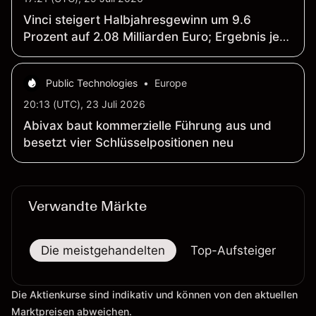
Vinci steigert Halbjahresgewinn um 9.6
Prozent auf 2.08 Milliarden Euro; Ergebnis je
Aktie klettert 11 Prozent auf 3.70 Euro (H1
2026)
Public Technologies
•
Europe
20:13 (UTC), 23 Juli 2026
Abivax baut kommerzielle Führung aus und
besetzt vier Schlüsselpositionen neu
Verwandte Märkte
Die meistgehandelten
Top-Aufsteiger
To
Die Aktienkurse sind indikativ und können von den aktuellen
Marktpreisen abweichen.