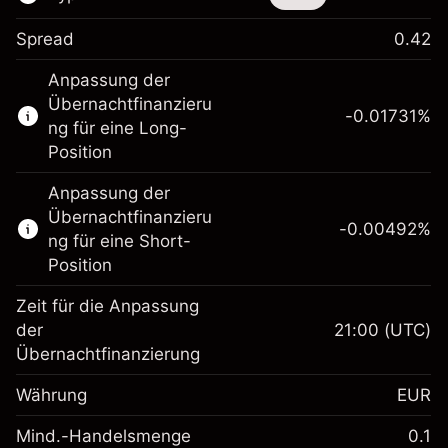
Spread
0.42
Dieses Finanzinstrument steht für das Traden
Anpassung der
über CFDs und Knock-outs zur Verfügung.
Übernachtfinanzieru
-0.01731
%
Erfahren Sie mehr über:
ng für eine Long-
Position
CFDs
Knock-outs
Anpassung der
Übernachtfinanzieru
-0.00492
%
ng für eine Short-
Position
Zeit für die Anpassung
Margin. Ihre Investition
€1,000.00
der
21:00
(UTC)
Übernachtfinanzierung
Anpassung der
-0.017307
Übernachtfinanzierung
Währung
EUR
%
Gebühren aus
fremdfinanzierten
(-€0.35)
Mind.-Handelsmenge
0.1
Margin. Ihre Investition
€1,000.00
Positionswert