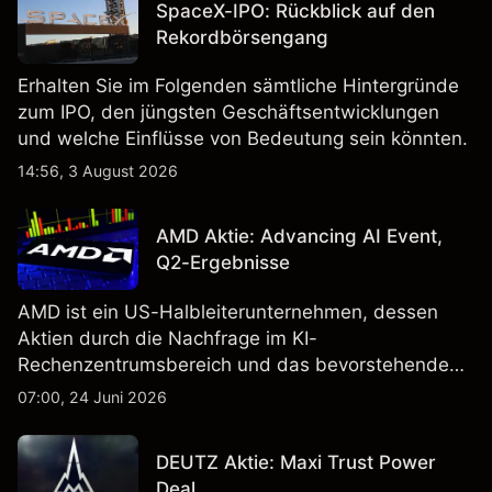
SpaceX-IPO: Rückblick auf den
Rekordbörsengang
Erhalten Sie im Folgenden sämtliche Hintergründe
zum IPO, den jüngsten Geschäftsentwicklungen
und welche Einflüsse von Bedeutung sein könnten.
14:56, 3 August 2026
AMD Aktie: Advancing AI Event,
Q2-Ergebnisse
AMD ist ein US-Halbleiterunternehmen, dessen
Aktien durch die Nachfrage im KI-
Rechenzentrumsbereich und das bevorstehende
„Advancing AI 2026"-Event im Juli Aufmerksamkeit
07:00, 24 Juni 2026
erregt haben. Die Wertentwicklung in der
Vergangenheit ist kein verlässlicher Indikator für
DEUTZ Aktie: Maxi Trust Power
zukünftige Ergebnisse.
Deal