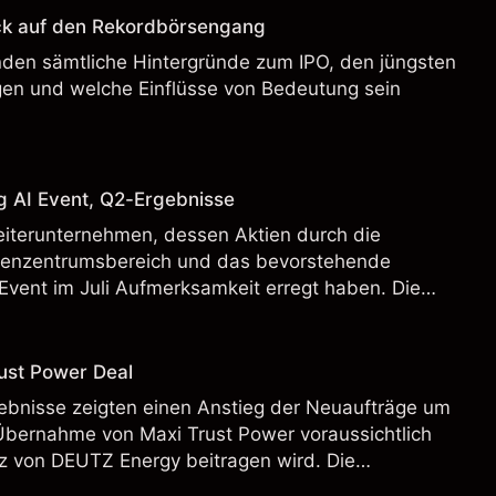
ck auf den Rekordbörsengang
enden sämtliche Hintergründe zum IPO, den jüngsten
en und welche Einflüsse von Bedeutung sein
g AI Event, Q2-Ergebnisse
eiterunternehmen, dessen Aktien durch die
henzentrumsbereich und das bevorstehende
Event im Juli Aufmerksamkeit erregt haben. Die
 Vergangenheit ist kein verlässlicher Indikator für
.
ust Power Deal
bnisse zeigten einen Anstieg der Neuaufträge um
Übernahme von Maxi Trust Power voraussichtlich
 von DEUTZ Energy beitragen wird. Die
 Vergangenheit ist kein verlässlicher Indikator für