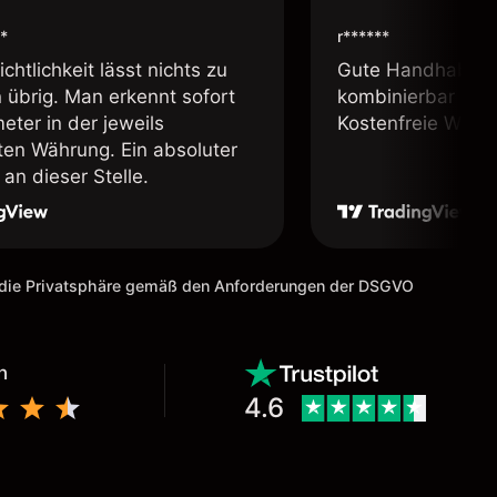
*
r******
chtlichkeit lässt nichts zu
Gute Handhabung,
übrig. Man erkennt sofort
kombinierbar und 
eter in der jeweils
Kostenfreie Webin
lten Währung. Ein absoluter
an dieser Stelle.
m die Privatsphäre gemäß den Anforderungen der DSGVO
n
4.6