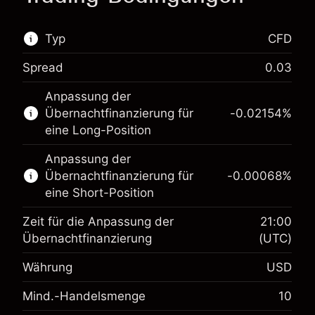
Typ
CFD
Spread
0.03
Dieser Finanzmarkt steht für das CFD-Trading
Anpassung der
zur Verfügung.
Übernachtfinanzierung für
-0.02154
%
Erfahren Sie mehr über:
eine Long-Position
CFDs
Anpassung der
Übernachtfinanzierung für
-0.00068
%
eine Short-Position
Zeit für die Anpassung der
21:00
Übernachtfinanzierung
(UTC)
Währung
USD
Margin. Ihre Investition
$1,000.00
Mind.-Handelsmenge
10
Anpassung der
-0.02154
Übernachtfinanzierung