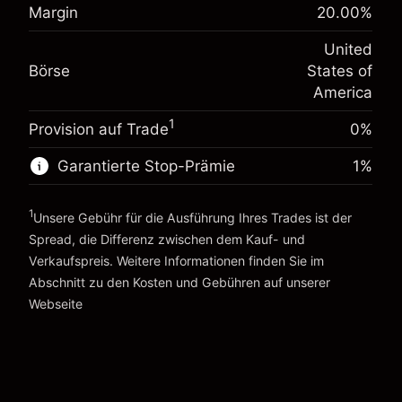
%
Margin
20.00
%
Gebühren aus fremdfinanzierten
Margin. Ihre Investition
$1,000.00
(-$1.08)
Positionswert
United
Anpassung der
Positionsgröße mit Hebelwirkung ~
$5,000.00
-0.000682
Börse
States of
Übernachtfinanzierung
Geld aus Hebelwirkung ~
$4,000.00
%
America
Gebühren aus fremdfinanzierten
(-$0.03)
Positionswert
1
Provision auf Trade
0%
Zur Plattform
Positionsgröße mit Hebelwirkung ~
$5,000.00
Geld aus Hebelwirkung ~
$4,000.00
Garantierte Stop-Prämie
1
%
1
Unsere Gebühr für die Ausführung Ihres Trades ist der
Zur Plattform
Spread, die Differenz zwischen dem Kauf- und
Verkaufspreis. Weitere Informationen finden Sie im
Abschnitt zu den
Kosten und Gebühren
auf unserer
Kosten und Gebühren
Webseite