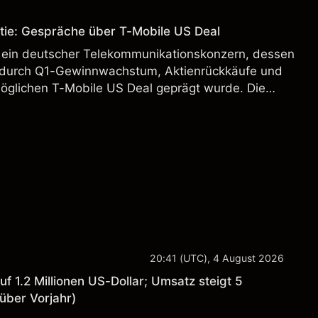
.
tie: Gespräche über T-Mobile US Deal
 ein deutscher Telekommunikationskonzern, dessen
 durch Q1-Gewinnwachstum, Aktienrückkäufe und
möglichen T-Mobile US Deal geprägt wurde. Die
 Vergangenheit ist kein verlässlicher Indikator für
.
20:41 (UTC), 4 August 2026
 1.2 Millionen US-Dollar; Umsatz steigt 5
über Vorjahr)