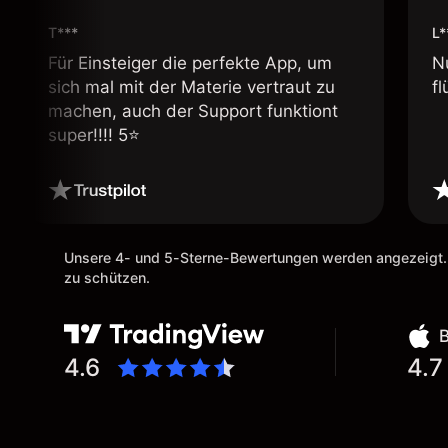
T***
L*
Für Einsteiger die perfekte App, um
N
sich mal mit der Materie vertraut zu
fl
machen, auch der Support funktiont
super!!!! 5⭐️
Unsere 4- und 5-Sterne-Bewertungen werden angezeigt.
zu schützen.
4.6
4.7