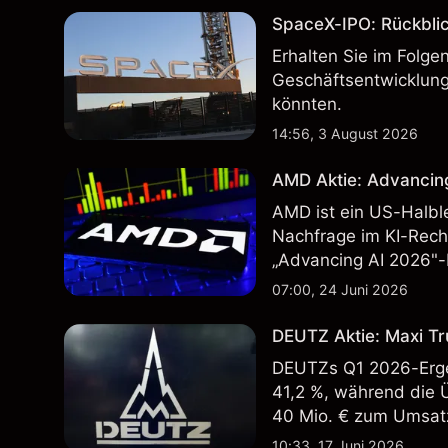
SpaceX-IPO: Rückbli
Erhalten Sie im Folg
Geschäftsentwicklung
könnten.
14:56, 3 August 2026
AMD Aktie: Advancin
AMD ist ein US-Halbl
Nachfrage im KI-Rec
„Advancing AI 2026"-
Wertentwicklung in der
07:00, 24 Juni 2026
zukünftige Ergebnisse
DEUTZ Aktie: Maxi Tr
DEUTZs Q1 2026-Erge
41,2 %, während die 
40 Mio. € zum Umsatz
Wertentwicklung in der
10:33, 17 Juni 2026