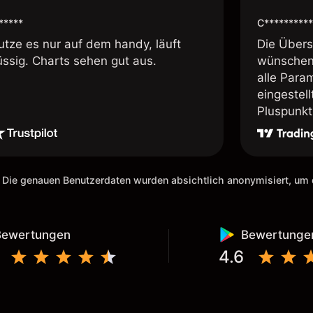
*****
C**********
utze es nur auf dem handy, läuft
Die Übersi
üssig. Charts sehen gut aus.
wünschen 
alle Param
eingestel
Pluspunkt 
 Die genauen Benutzerdaten wurden absichtlich anonymisiert, u
Bewertungen
Bewertunge
4.6