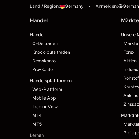
Land / Region
:
Germany
Anmelden
:
German
•
Handel
Märkte
Handel
Unsere 
CFDs traden
Märkte
Knock-outs traden
Forex
Demokonto
Aktien
Pro-Konto
Indizes
Rohstof
Handelsplattformen
Krypto
Web-Plattform
Anleihe
Mobile App
Zinssät
TradingView
MT4
Marktin
MT5
Markta
Preisge
Lernen