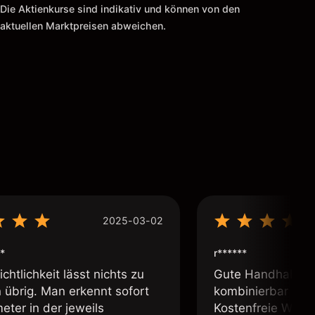
Die Aktienkurse sind indikativ und können von den
aktuellen Marktpreisen abweichen.
2025-03-02
*
r******
chtlichkeit lässt nichts zu
Gute Handhabung,
übrig. Man erkennt sofort
kombinierbar und 
eter in der jeweils
Kostenfreie Webin