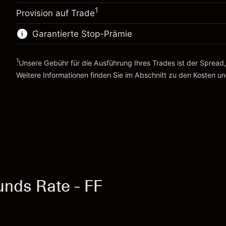
Übernachtfinanzierung
%
Anpassung der
1
Gebühren aus fremdfinanzierten
Provision auf Trade
-0.01096
(-$0.55)
Übernachtfinanzierung
Positionswert
%
Gebühren aus fremdfinanzierten
Garantierte Stop-Prämie
Positionsgröße mit Hebelwirkung ~
$5,000.00
(-$0.55)
Positionswert
Geld aus Hebelwirkung ~
$4,000.00
Positionsgröße mit Hebelwirkung ~
$5,000.00
1
Unsere Gebühr für die Ausführung Ihres Trades ist der Spread
Geld aus Hebelwirkung ~
$4,000.00
Weitere Informationen finden Sie im Abschnitt zu den
Kosten u
Zur Plattform
Zur Plattform
Kosten und Gebühren
nds Rate - FF