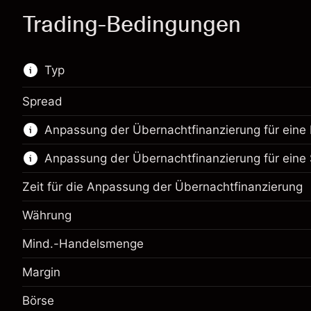
Trading-Bedingungen
Typ
Spread
Dieses Finanzinstrument steht für das Traden
Anpassung der Übernachtfinanzierung für eine 
über CFDs und Knock-outs zur Verfügung.
Anpassung der Übernachtfinanzierung für eine 
Erfahren Sie mehr über:
CFDs
Zeit für die Anpassung der Übernachtfinanzierung
Knock-outs
Währung
Mind.-Handelsmenge
Margin
Margin. Ihre Investition
$1,000.00
Anpassung der
Börse
Margin. Ihre Investition
$1,000.00
-0.01096