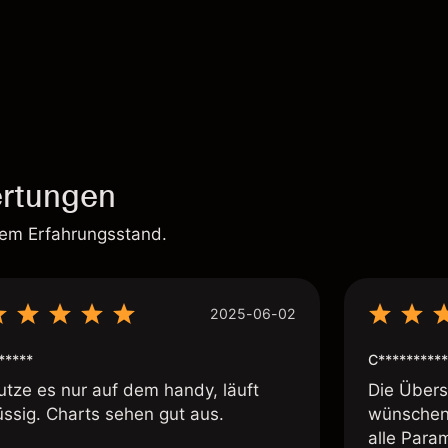
rtungen
rem Erfahrungsstand.
2025-06-02
*****
C**********
utze es nur auf dem handy, läuft
Die Übersi
üssig. Charts sehen gut aus.
wünschen 
alle Param