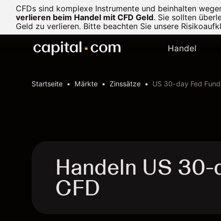
CFDs sind komplexe Instrumente und beinhalten wegen d
verlieren beim Handel mit CFD Geld
.
Sie sollten über
Geld zu verlieren. Bitte beachten Sie unsere
Risikoaufk
Handel
Startseite
Märkte
Zinssätze
US 30-day Fed Fund
Handeln US 30-d
CFD