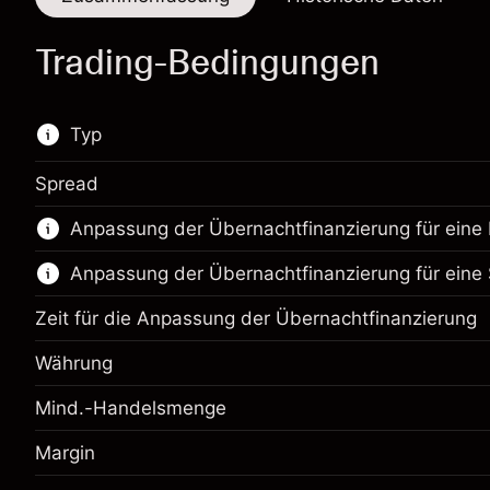
Trading-Bedingungen
Typ
Spread
Dieses Finanzinstrument steht für das Traden
Anpassung der Übernachtfinanzierung für eine 
über CFDs und Knock-outs zur Verfügung.
Anpassung der Übernachtfinanzierung für eine 
Erfahren Sie mehr über:
CFDs
Zeit für die Anpassung der Übernachtfinanzierung
Knock-outs
Währung
Mind.-Handelsmenge
Margin
Margin. Ihre Investition
£1,000.00
Anpassung der