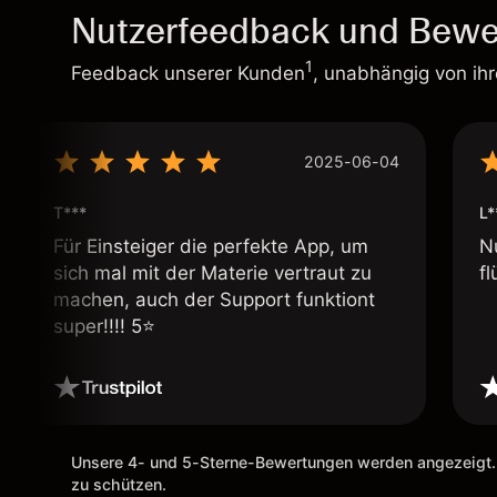
Nutzerfeedback und Bewe
1
Feedback unserer Kunden
, unabhängig von ih
2025-06-04
T***
L*
Für Einsteiger die perfekte App, um
N
sich mal mit der Materie vertraut zu
fl
machen, auch der Support funktiont
super!!!! 5⭐️
Unsere 4- und 5-Sterne-Bewertungen werden angezeigt.
zu schützen.