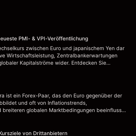
eueste PMI- & VPI-Veröffentlichung
echselkurs zwischen Euro und japanischem Yen dar
tive Wirtschaftsleistung, Zentralbankerwartungen
lobaler Kapitalströme wider. Entdecken Sie
itter und technische Analysen.
ra ist ein Forex-Paar, das den Euro gegenüber der
bildet und oft von Inflationstrends,
d breiteren globalen Marktbedingungen beeinflusst
UR/TRY-Prognosen von Drittanbietern und
rsziele von Drittanbietern