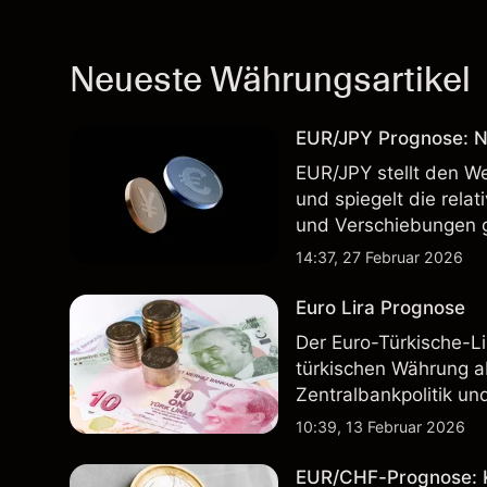
Neueste Währungsartikel
EUR/JPY Prognose: N
EUR/JPY stellt den W
und spiegelt die rela
und Verschiebungen g
EUR/JPY-Prognosen Dr
14:37, 27 Februar 2026
Euro Lira Prognose
Der Euro-Türkische-Li
türkischen Währung ab
Zentralbankpolitik un
wird. Erkunden Sie E
10:39, 13 Februar 2026
technische Analysen.
EUR/CHF-Prognose: Ku