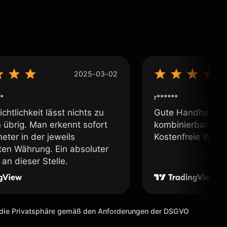
2025-03-02
*
r******
chtlichkeit lässt nichts zu
Gute Handhabung,
übrig. Man erkennt sofort
kombinierbar und 
eter in der jeweils
Kostenfreie Webin
lten Währung. Ein absoluter
an dieser Stelle.
m die Privatsphäre gemäß den Anforderungen der DSGVO