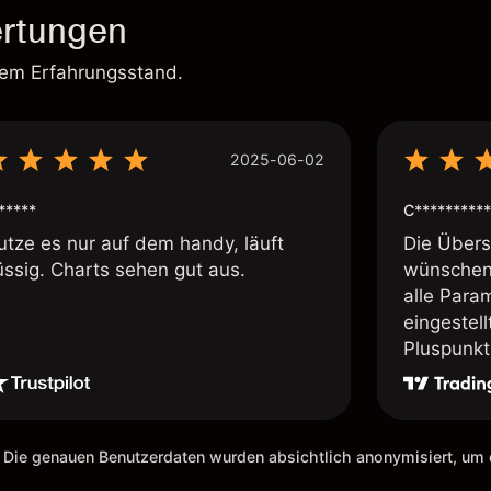
rtungen
rem Erfahrungsstand.
2025-06-02
*****
C**********
utze es nur auf dem handy, läuft
Die Übersi
üssig. Charts sehen gut aus.
wünschen 
alle Param
eingestel
Pluspunkt 
 Die genauen Benutzerdaten wurden absichtlich anonymisiert, u