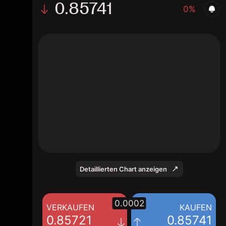
0.85741
0%
The chart displays the EUR/GBP exchange
rate data over the last 1 day, with a current
rate of 0.85741, a high of 0.85804, and a
low of 0.85708.
Detaillierten Chart anzeigen
0.0002
VERKAUFEN
KAUFEN
0.85721
0.85741