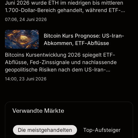
Juni 2026 wurde ETH im niedrigen bis mittleren
1.700-Dollar-Bereich gehandelt, während ETF-
Flüsse und der Zeitplan für Upgrades die
07:06, 24 Juni 2026
Stimmung prägten. Die Wertentwicklung in der
Vergangenheit ist kein verlässlicher Indikator für
Bitcoin Kurs Prognose: US-Iran-
zukünftige Ergebnisse.
Abkommen, ETF-Abflüsse
Bitcoins Kursentwicklung 2026 spiegelt ETF-
Abflüsse, Fed-Zinssignale und nachlassende
geopolitische Risiken nach dem US-Iran-
Friedensabkommen wider. Die Wertentwicklung in
14:00, 23 Juni 2026
der Vergangenheit ist kein zuverlässiger Indikator
für zukünftige Ergebnisse.
Verwandte Märkte
Die meistgehandelten
Top-Aufsteiger
To