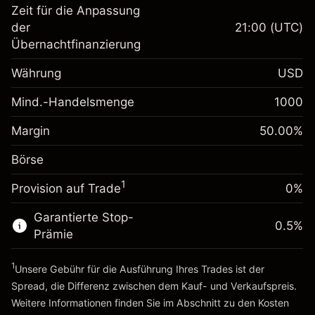
Zeit für die Anpassung
Margin. Ihre Investition
$1,000.00
der
21:00
(UTC)
Übernachtfinanzierung
Anpassung der
-0.061644
Übernachtfinanzierung
Währung
USD
%
Gebühren aus
fremdfinanzierten
(-$1.23)
Mind.-Handelsmenge
1000
Margin. Ihre Investition
$1,000.00
Positionswert
Anpassung der
Positionsgröße mit Hebelwirkung
Margin
50.00
%
0.013699
Übernachtfinanzierung
~
$2,000.00
%
Gebühren aus
Börse
Geld aus Hebelwirkung ~
$1,000.00
fremdfinanzierten
($0.27)
1
Positionswert
Provision auf Trade
0%
Zur Plattform
Positionsgröße mit Hebelwirkung
Garantierte Stop-
~
$2,000.00
0.5
%
Prämie
Geld aus Hebelwirkung ~
$1,000.00
1
Unsere Gebühr für die Ausführung Ihres Trades ist der
Zur Plattform
Spread, die Differenz zwischen dem Kauf- und Verkaufspreis.
Weitere Informationen finden Sie im Abschnitt zu den
Kosten