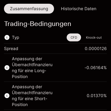
Zusammenfassung
Historische Daten
Trading-Bedingungen
Typ
CFD
Knock-out
Spread
0.0000126
Dieses Finanzinstrument steht für das Traden
Anpassung der
über CFDs und Knock-outs zur Verfügung.
Übernachtfinanzieru
-0.06164
%
Erfahren Sie mehr über:
ng für eine Long-
Position
CFDs
Knock-outs
Anpassung der
Übernachtfinanzieru
0.01370
%
ng für eine Short-
Position