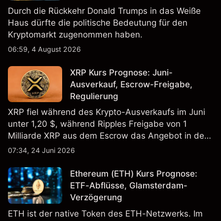
Durch die Rückkehr Donald Trumps in das Weiße
Haus dürfte die politische Bedeutung für den
Kryptomarkt zugenommen haben.
06:59, 4 August 2026
XRP Kurs Prognose: Juni-
Ausverkauf, Escrow-Freigabe,
Regulierung
XRP fiel während des Krypto-Ausverkaufs im Juni
unter 1,20 $, während Ripples Freigabe von 1
Milliarde XRP aus dem Escrow das Angebot in den
Fokus rückte. Die Wertentwicklung in der
07:34, 24 Juni 2026
Vergangenheit ist kein verlässlicher Indikator für
zukünftige Ergebnisse.
Ethereum (ETH) Kurs Prognose:
ETF-Abflüsse, Glamsterdam-
Verzögerung
ETH ist der native Token des ETH-Netzwerks. Im