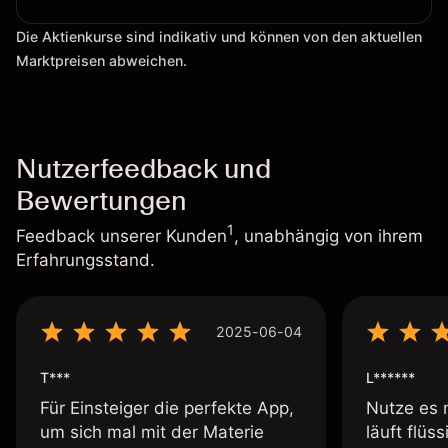
Die Aktienkurse sind indikativ und können von den aktuellen
Marktpreisen abweichen.
Nutzerfeedback und
Bewertungen
1
Feedback unserer Kunden
, unabhängig von ihrem
Erfahrungsstand.
2025-06-04
T***
L******
Für Einsteiger die perfekte App,
Nutze es 
um sich mal mit der Materie
läuft flüs