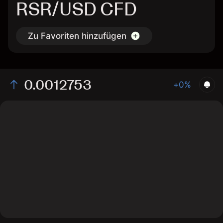
RSR/USD CFD
Zu Favoriten hinzufügen
0.0012753
+0%
The chart displays the RSR/USD price data over the
last 1 day, with a current rate of 0.0012753, a high of
0.00131, and a low of 0.00121.