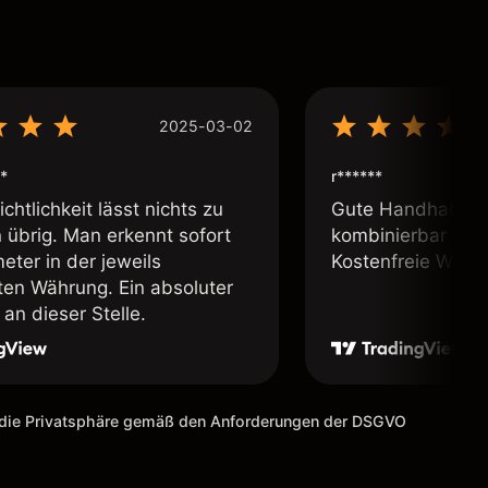
2025-03-02
*
r******
chtlichkeit lässt nichts zu
Gute Handhabung,
übrig. Man erkennt sofort
kombinierbar und 
eter in der jeweils
Kostenfreie Webin
lten Währung. Ein absoluter
an dieser Stelle.
m die Privatsphäre gemäß den Anforderungen der DSGVO