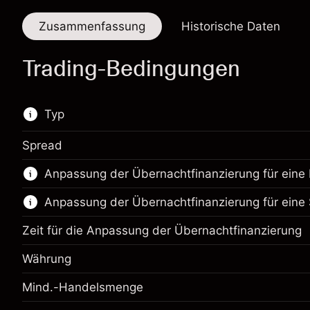
Zusammenfassung
Historische Daten
Trading-Bedingungen
Typ
Spread
Dieses Finanzinstrument steht für das Traden
Anpassung der Übernachtfinanzierung für eine 
über CFDs und Knock-outs zur Verfügung.
Anpassung der Übernachtfinanzierung für eine 
Erfahren Sie mehr über:
CFDs
Zeit für die Anpassung der Übernachtfinanzierung
Knock-outs
Währung
Mind.-Handelsmenge