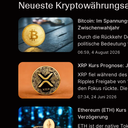
Neueste Kryptowährungsar
Bitcoin: Im Spannun
Zwischenwahljahr
Durch die Rückkehr D
politische Bedeutung
06:59, 4 August 2026
XRP Kurs Prognose: J
XRP fiel während des
Ripples Freigabe von
den Fokus rückte. Die
verlässlicher Indikato
07:34, 24 Juni 2026
Ethereum (ETH) Kurs
Verzögerung
ETH ist der native T