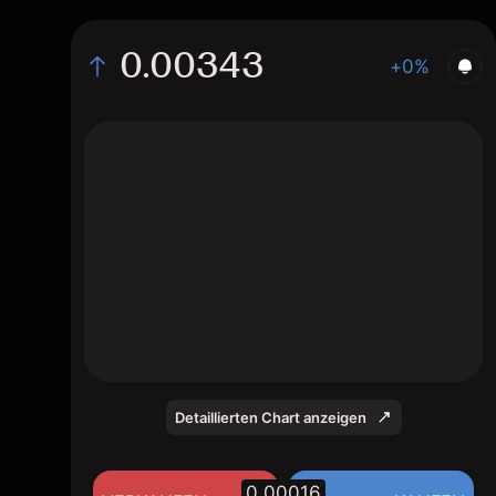
0.00343
+0%
The chart displays the REN/USD price data
over the last 1 day, with a current rate of
0.00343, a high of 0.00338, and a low of
0.00334.
Detaillierten Chart anzeigen
0.00016