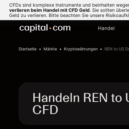
CFDs sind komplexe Instrumente und beinhalten wegen d
verlieren beim Handel mit CFD Geld
.
Sie sollten über
Geld zu verlieren. Bitte beachten Sie unsere
Risikoaufk
Handel
Startseite
Märkte
Kryptowährungen
REN to US Do
Handeln REN to 
CFD