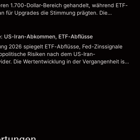
leren 1.700-Dollar-Bereich gehandelt, während ETF-
lan für Upgrades die Stimmung prägten. Die
 Vergangenheit ist kein verlässlicher Indikator für
.
se: US-Iran-Abkommen, ETF-Abflüsse
ung 2026 spiegelt ETF-Abflüsse, Fed-Zinssignale
politische Risiken nach dem US-Iran-
er. Die Wertentwicklung in der Vergangenheit ist
ikator für zukünftige Ergebnisse.
rtungen