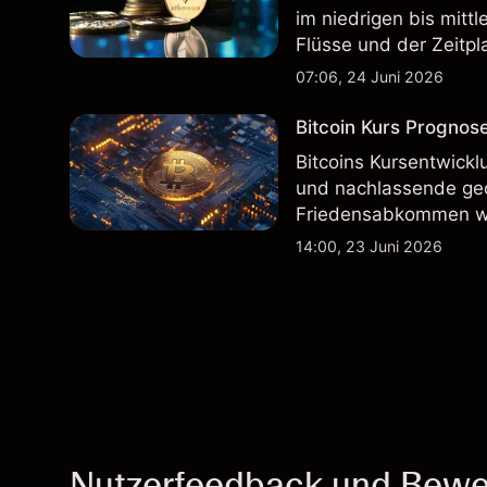
im niedrigen bis mitt
Flüsse und der Zeitp
Wertentwicklung in der
07:06, 24 Juni 2026
zukünftige Ergebnisse
Bitcoin Kurs Progno
Bitcoins Kursentwickl
und nachlassende geo
Friedensabkommen wid
kein zuverlässiger Ind
14:00, 23 Juni 2026
Nutzerfeedback und Bewe