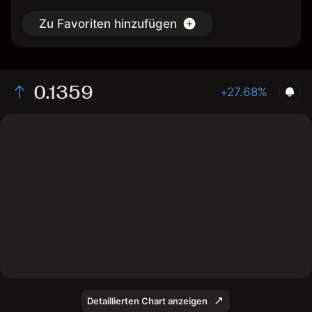
Zu Favoriten hinzufügen
0.1359
+27.68%
The chart displays the ACE/USD price data over the
last 1 day, with a current rate of 0.1359, a high of
0.1262, and a low of 0.1029.
Detaillierten Chart anzeigen