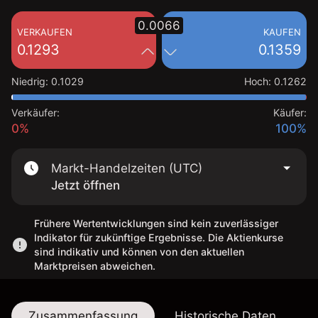
0.0066
VERKAUFEN
KAUFEN
0.1293
0.1359
Niedrig
:
0.1029
Hoch
:
0.1262
Verkäufer:
Käufer:
0%
100%
Markt-Handelzeiten (UTC)
Jetzt öffnen
Frühere Wertentwicklungen sind kein zuverlässiger
Indikator für zukünftige Ergebnisse. Die Aktienkurse
sind indikativ und können von den aktuellen
Marktpreisen abweichen.
Zusammenfassung
Historische Daten