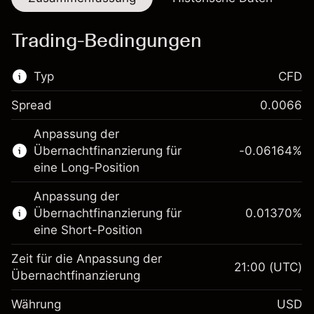
Trading-Bedingungen
Typ
CFD
Spread
0.0066
Dieser Finanzmarkt steht für das CFD-
Anpassung der
Trading zur Verfügung.
Übernachtfinanzierung für
-0.06164
%
Erfahren Sie mehr über:
eine Long-Position
CFDs
Anpassung der
Übernachtfinanzierung für
0.01370
%
eine Short-Position
Zeit für die Anpassung der
21:00
(UTC)
Übernachtfinanzierung
Margin. Ihre Investition
$1,000.00
Währung
USD
Anpassung der