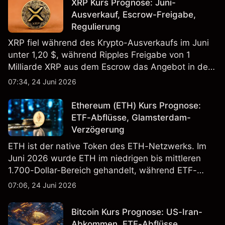
XRP Kurs Prognose: Juni-
Ausverkauf, Escrow-Freigabe,
Regulierung
XRP fiel während des Krypto-Ausverkaufs im Juni
unter 1,20 $, während Ripples Freigabe von 1
Milliarde XRP aus dem Escrow das Angebot in den
Fokus rückte. Die Wertentwicklung in der
07:34, 24 Juni 2026
Vergangenheit ist kein verlässlicher Indikator für
zukünftige Ergebnisse.
Ethereum (ETH) Kurs Prognose:
ETF-Abflüsse, Glamsterdam-
Verzögerung
ETH ist der native Token des ETH-Netzwerks. Im
Juni 2026 wurde ETH im niedrigen bis mittleren
1.700-Dollar-Bereich gehandelt, während ETF-
Flüsse und der Zeitplan für Upgrades die
07:06, 24 Juni 2026
Stimmung prägten. Die Wertentwicklung in der
Vergangenheit ist kein verlässlicher Indikator für
Bitcoin Kurs Prognose: US-Iran-
zukünftige Ergebnisse.
Abkommen, ETF-Abflüsse