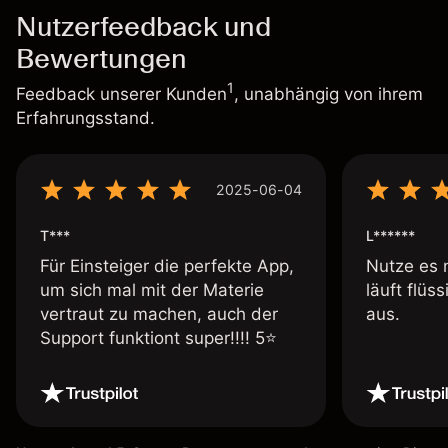
Nutzerfeedback und
Bewertungen
1
Feedback unserer Kunden
, unabhängig von ihrem
Erfahrungsstand.
2025-06-04
T***
L******
Für Einsteiger die perfekte App,
Nutze es 
um sich mal mit der Materie
läuft flüs
vertraut zu machen, auch der
aus.
Support funktiont super!!!! 5⭐️