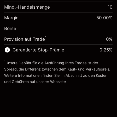
-0.061644
Übernachtfinanzierung
Mind.-Handelsmenge
10
%
Gebühren aus
Margin. Ihre Investition
$1,000.00
fremdfinanzierten
(-$1.23)
Margin
50.00
%
Positionswert
Anpassung der
0.013699
Börse
Übernachtfinanzierung
Positionsgröße mit Hebelwirkung
%
Gebühren aus
~
$2,000.00
1
Provision auf Trade
0%
fremdfinanzierten
($0.27)
Geld aus Hebelwirkung ~
$1,000.00
Positionswert
Garantierte Stop-Prämie
0.25
%
Positionsgröße mit Hebelwirkung
Zur Plattform
~
$2,000.00
1
Unsere Gebühr für die Ausführung Ihres Trades ist der
Geld aus Hebelwirkung ~
$1,000.00
Spread, die Differenz zwischen dem Kauf- und Verkaufspreis.
Weitere Informationen finden Sie im Abschnitt zu den
Kosten
Zur Plattform
und Gebühren
auf unserer Webseite
Kosten und Gebühren