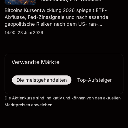
Bitcoins Kursentwicklung 2026 spiegelt ETF-
Abflüsse, Fed-Zinssignale und nachlassende
geopolitische Risiken nach dem US-Iran-
Friedensabkommen wider. Die Wertentwicklung in
14:00, 23 Juni 2026
der Vergangenheit ist kein zuverlässiger Indikator
für zukünftige Ergebnisse.
Verwandte Märkte
Die meistgehandelten
Top-Aufsteiger
To
Die Aktienkurse sind indikativ und können von den aktuellen
Marktpreisen abweichen.