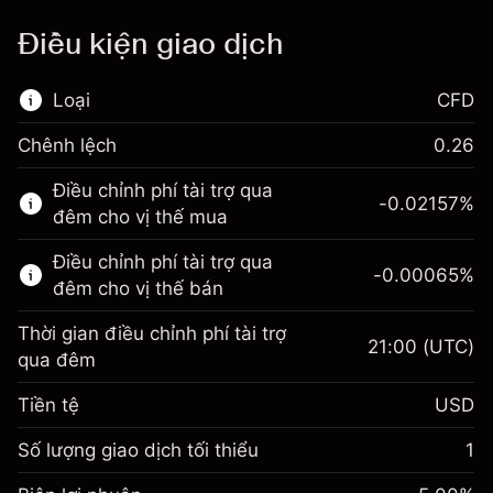
Điều kiện giao dịch
Loại
CFD
Chênh lệch
0.26
Thị trường tài chính này chỉ dành cho giao
Điều chỉnh phí tài trợ qua
dịch CFD.
-0.02157
%
đêm cho vị thế mua
Tìm hiểu thêm về:
Điều chỉnh phí tài trợ qua
-0.00065
%
CFD
đêm cho vị thế bán
Thời gian điều chỉnh phí tài trợ
21:00
(UTC)
qua đêm
Tiền tệ
USD
Biên lợi nhuận. Đầu tư
$1,000.00
của bạn
Số lượng giao dịch tối thiểu
1
Điều chỉnh phí tài trợ qua
Biên lợi nhuận. Đầu tư
-0.021568
$1,000.00