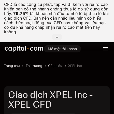
CFD là các công cụ phức tạp và đi kèm với rủi ro cao
khiến bạn có thể nhanh chóng thua lỗ do sử dụng đòn
bẩy.
79.75%
tài khoản nhà đầu tư nhỏ lẻ bị thua lỗ khi
giao dịch CFD. Bạn nên cân nhắc liệu mình có hiểu
cách thức hoạt động của CFD hay không và liệu bạn
có đủ khả năng chấp nhận rủi ro cao mất tiền hay
không.
Mở một tài khoản
Trang chủ
Thị trường
Cổ phiếu
XPEL Inc
Giao dịch XPEL Inc -
XPEL CFD