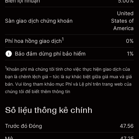
Biên lợi nhuận
đêm
5.00
%
của bạn
%
Phí được tính trên toàn bộ giá
(-$4.31)
Điều chỉnh phí tài trợ qua
United
trị vị thế.
-0.000654
Sàn giao dịch chứng khoán
đêm
States of
Quy mô giao dịch với đòn bẩy ~
$20,000.00
%
Phí được tính trên toàn bộ giá
America
Tiền từ đòn bẩy ~ $
$19,000.00
(-$0.13)
trị vị thế.
1
Phí hoa hồng giao dịch
0%
Quy mô giao dịch với đòn bẩy ~
$20,000.00
Đi đến nền tảng
Tiền từ đòn bẩy ~ $
$19,000.00
Bảo đảm dừng phí bảo hiểm
1
%
1
Khoản phí mà chúng tôi tính cho việc thực hiện giao dịch của
Đi đến nền tảng
bạn là chênh lệch giá – tức là sự khác biệt giữa giá mua và giá
bán. Vui lòng tham khảo mục
Phí và Lệ phí
trên trang web của
Phí và Lệ phí
chúng tôi để biết thêm thông tin
Số liệu thống kê chính
Trước đó Đóng
47.56
Mở
47.25