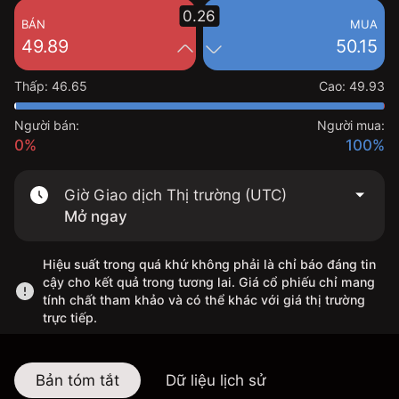
0.26
BÁN
MUA
49.89
50.15
Thấp
:
46.65
Cao
:
49.93
Người bán:
Người mua:
0%
100%
Giờ Giao dịch Thị trường (UTC)
Mở ngay
Hiệu suất trong quá khứ không phải là chỉ báo đáng tin
cậy cho kết quả trong tương lai. Giá cổ phiếu chỉ mang
tính chất tham khảo và có thể khác với giá thị trường
trực tiếp.
Bản tóm tắt
Dữ liệu lịch sử