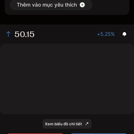
Thêm vào mục yêu thích
50.15
+5.25%
The chart shows the XPEL stock price data over the
last 1 day, with a current price of 50.15, a high of
49.93, and a low of 46.65.
Xem biểu đồ chi tiết