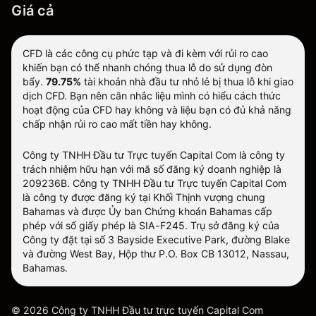
Giá cả
CFD là các công cụ phức tạp và đi kèm với rủi ro cao
khiến bạn có thể nhanh chóng thua lỗ do sử dụng đòn
bẩy.
79.75%
tài khoản nhà đầu tư nhỏ lẻ bị thua lỗ khi giao
dịch CFD. Bạn nên cân nhắc liệu mình có hiểu cách thức
hoạt động của CFD hay không và liệu bạn có đủ khả năng
chấp nhận rủi ro cao mất tiền hay không.
Công ty TNHH Đầu tư Trực tuyến Capital Com là công ty
trách nhiệm hữu hạn với mã số đăng ký doanh nghiệp là
209236B. Công ty TNHH Đầu tư Trực tuyến Capital Com
là công ty được đăng ký tại Khối Thịnh vượng chung
Bahamas và được Ủy ban Chứng khoán Bahamas cấp
phép với số giấy phép là SIA-F245. Trụ sở đăng ký của
Công ty đặt tại số 3 Bayside Executive Park, đường Blake
và đường West Bay, Hộp thư P.O. Box CB 13012, Nassau,
Bahamas.
©
2026
Công ty TNHH Đầu tư trực tuyến Capital Com