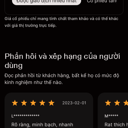
Được giao dịch nhiều nhất
Cổ phiếu tăng nhi
Giá cổ phiếu chỉ mang tính chất tham khảo và có thể khác
với giá thị trường trực tiếp.
Phản hồi và xếp hạng của người
dùng
Đọc phản hồi từ khách hàng, bất kể họ có mức độ
kinh nghiệm như thế nào.
2023-02-01
L*************
M*****
Rõ ràng, minh bạch, nhanh
Rat thich