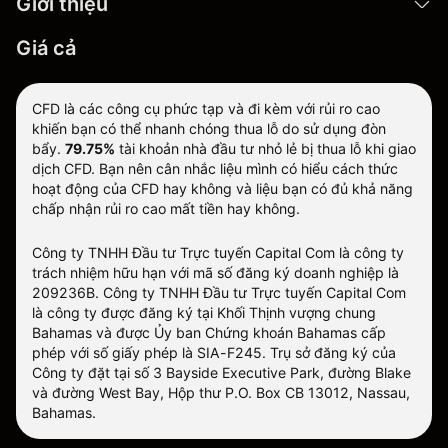
Giới thiệu
Giá cả
CFD là các công cụ phức tạp và đi kèm với rủi ro cao
khiến bạn có thể nhanh chóng thua lỗ do sử dụng đòn
bẩy.
79.75%
tài khoản nhà đầu tư nhỏ lẻ bị thua lỗ khi giao
dịch CFD. Bạn nên cân nhắc liệu mình có hiểu cách thức
hoạt động của CFD hay không và liệu bạn có đủ khả năng
chấp nhận rủi ro cao mất tiền hay không.
Công ty TNHH Đầu tư Trực tuyến Capital Com là công ty
trách nhiệm hữu hạn với mã số đăng ký doanh nghiệp là
209236B. Công ty TNHH Đầu tư Trực tuyến Capital Com
là công ty được đăng ký tại Khối Thịnh vượng chung
Bahamas và được Ủy ban Chứng khoán Bahamas cấp
phép với số giấy phép là SIA-F245. Trụ sở đăng ký của
Công ty đặt tại số 3 Bayside Executive Park, đường Blake
và đường West Bay, Hộp thư P.O. Box CB 13012, Nassau,
Bahamas.