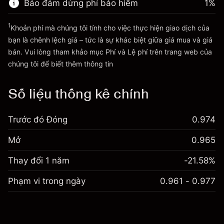
Bảo đảm dừng phí bảo hiểm
1
%
Quy mô giao dịch với đòn bẩy ~
£5,000.00
Đi đến nền tảng
Tiền từ đòn bẩy ~ $
£4,000.00
1
Khoản phí mà chúng tôi tính cho việc thực hiện giao dịch của
bạn là chênh lệch giá – tức là sự khác biệt giữa giá mua và giá
bán. Vui lòng tham khảo mục
Phí và Lệ phí
trên trang web của
Đi đến nền tảng
Phí và Lệ phí
chúng tôi để biết thêm thông tin
Số liệu thống kê chính
Trước đó Đóng
0.974
Mở
0.965
Thay đổi 1 năm
-21.58%
Phạm vi trong ngày
0.961 - 0.977