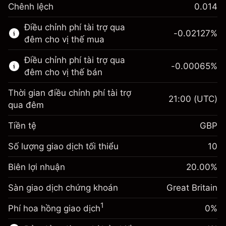
Chênh lệch
0.014
Thị trường tài chính này chỉ dành cho giao
Điều chỉnh phí tài trợ qua
dịch CFD.
-0.02127
%
đêm cho vị thế mua
Tìm hiểu thêm về:
Điều chỉnh phí tài trợ qua
-0.00065
%
CFD
đêm cho vị thế bán
Thời gian điều chỉnh phí tài trợ
21:00
(UTC)
qua đêm
Tiền tệ
GBP
Biên lợi nhuận. Đầu tư
£1,000.00
của bạn
Số lượng giao dịch tối thiểu
10
Điều chỉnh phí tài trợ qua
Biên lợi nhuận. Đầu tư
-0.021271
£1,000.00
Biên lợi nhuận
đêm
20.00
%
của bạn
%
Phí được tính trên toàn bộ giá
(-£1.06)
Sàn giao dịch chứng khoán
Điều chỉnh phí tài trợ qua
Great Britain
trị vị thế.
-0.000647
đêm
Quy mô giao dịch với đòn bẩy ~
£5,000.00
%
1
Phí hoa hồng giao dịch
0%
Phí được tính trên toàn bộ giá
Tiền từ đòn bẩy ~ $
£4,000.00
(-£0.03)
trị vị thế.