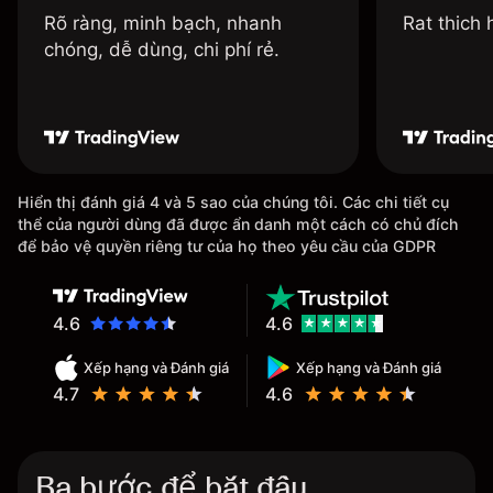
Rõ ràng, minh bạch, nhanh
Rat thich
chóng, dễ dùng, chi phí rẻ.
Hiển thị đánh giá 4 và 5 sao của chúng tôi. Các chi tiết cụ
thể của người dùng đã được ẩn danh một cách có chủ đích
để bảo vệ quyền riêng tư của họ theo yêu cầu của GDPR
4.6
4.6
Xếp hạng và Đánh giá
Xếp hạng và Đánh giá
4.7
4.6
Ba bước để bắt đầu