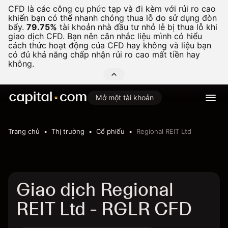
CFD là các công cụ phức tạp và đi kèm với rủi ro cao
khiến bạn có thể nhanh chóng thua lỗ do sử dụng đòn
bẩy.
79.75%
tài khoản nhà đầu tư nhỏ lẻ bị thua lỗ khi
giao dịch CFD. Bạn nên cân nhắc liệu mình có hiểu
cách thức hoạt động của CFD hay không và liệu bạn
có đủ khả năng chấp nhận rủi ro cao mất tiền hay
không.
Mở một tài khoản
Trang chủ
Thị trường
Cổ phiếu
Regional REIT Ltd
Giao dịch Regional
REIT Ltd - RGLR CFD