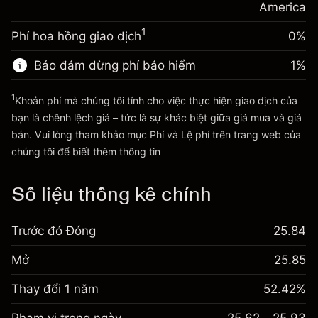
Phí được tính trên toàn bộ giá
America
Tiền từ đòn bẩy ~ $
$19,000.00
(-$0.14)
trị vị thế.
1
Phí hoa hồng giao dịch
0%
Quy mô giao dịch với đòn bẩy ~
$20,000.00
Đi đến nền tảng
Tiền từ đòn bẩy ~ $
$19,000.00
Bảo đảm dừng phí bảo hiểm
1
%
1
Khoản phí mà chúng tôi tính cho việc thực hiện giao dịch của
Đi đến nền tảng
bạn là chênh lệch giá – tức là sự khác biệt giữa giá mua và giá
bán. Vui lòng tham khảo mục
Phí và Lệ phí
trên trang web của
Phí và Lệ phí
chúng tôi để biết thêm thông tin
Số liệu thống kê chính
Trước đó Đóng
25.84
Mở
25.85
Thay đổi 1 năm
52.42%