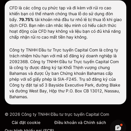
CFD là các công cụ phức tạp và đi kèm với rủi ro cao
khiến bạn có thể nhanh chóng thua lỗ do sử dụng đòn
bẩy.
79.75%
tài khoản nhà đầu tư nhỏ lẻ bị thua lỗ khi giao
dịch CFD. Bạn nên cân nhắc liệu mình có hiểu cách thức
hoạt động của CFD hay không và liệu bạn có đủ khả năng
chấp nhận rủi ro cao mất tiền hay không.
Công ty TNHH Đầu tư Trực tuyến Capital Com là công ty
trách nhiệm hữu hạn với mã số đăng ký doanh nghiệp là
209236B. Công ty TNHH Đầu tư Trực tuyến Capital Com
là công ty được đăng ký tại Khối Thịnh vượng chung
Bahamas và được Ủy ban Chứng khoán Bahamas cấp
phép với số giấy phép là SIA-F245. Trụ sở đăng ký của
Công ty đặt tại số 3 Bayside Executive Park, đường Blake
và đường West Bay, Hộp thư P.O. Box CB 13012, Nassau,
Bahamas.
©
2026
Công ty TNHH Đầu tư trực tuyến Capital Com
Cài đặt cookie
Điều khoản và Chính sách
Quy trình khiếu nại (SCB)