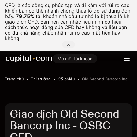
CFD là các công cụ phức tạp và đi kèm với rủi ro cao
khiến bạn có thể nhanh chóng thua lỗ do sử dụng đòn
bẩy.
79.75%
tài khoản nhà đầu tư nhỏ lẻ bị thua lỗ khi
giao dịch CFD. Bạn nên cân nhắc liệu mình có hiểu
cách thức hoạt động của CFD hay không và liệu bạn
có đủ khả năng chấp nhận rủi ro cao mất tiền hay
không.
Mở một tài khoản
Trang chủ
Thị trường
Cổ phiếu
Old Second Bancorp Inc
Giao dịch Old Second
Bancorp Inc - OSBC