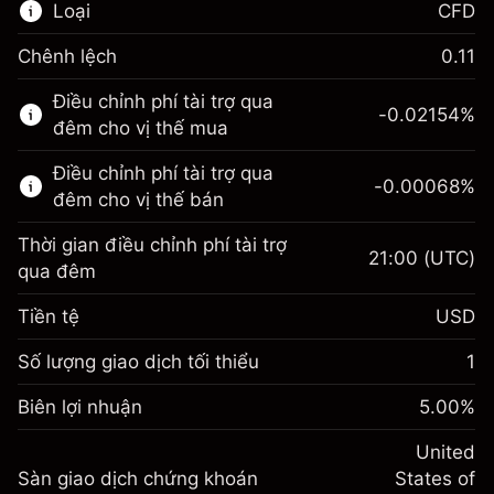
Loại
CFD
Chênh lệch
0.11
Thị trường tài chính này chỉ dành cho giao
Điều chỉnh phí tài trợ qua
dịch CFD.
-0.02154
%
đêm cho vị thế mua
Tìm hiểu thêm về:
Điều chỉnh phí tài trợ qua
-0.00068
%
CFD
đêm cho vị thế bán
Thời gian điều chỉnh phí tài trợ
21:00
(UTC)
qua đêm
Tiền tệ
USD
Biên lợi nhuận. Đầu tư
$1,000.00
của bạn
Số lượng giao dịch tối thiểu
1
Điều chỉnh phí tài trợ qua
Biên lợi nhuận. Đầu tư
-0.02154
$1,000.00
Biên lợi nhuận
đêm
5.00
%
của bạn
%
Phí được tính trên toàn bộ giá
(-$4.31)
Điều chỉnh phí tài trợ qua
United
trị vị thế.
-0.000682
Sàn giao dịch chứng khoán
đêm
States of
Quy mô giao dịch với đòn bẩy ~
$20,000.00
%