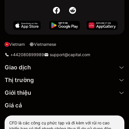
Vietnam
Vietnamese
+442080899989
support@capital.com
Giao dịch
Thị trường
Giới thiệu
Giá cả
CFD là các công cụ phức tạp và đi kèm với rủi ro cao
khiến bạn có thể nhanh chóng thua lỗ do sử dụng đòn