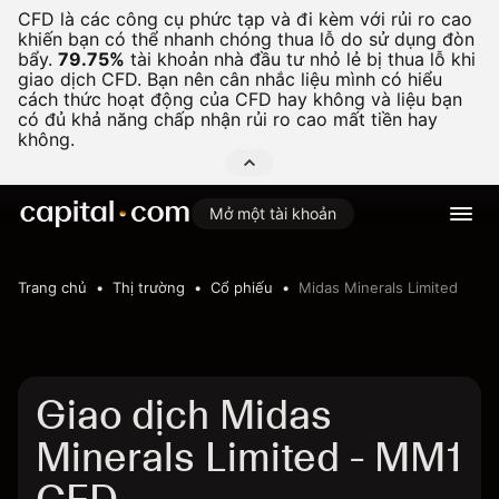
CFD là các công cụ phức tạp và đi kèm với rủi ro cao
khiến bạn có thể nhanh chóng thua lỗ do sử dụng đòn
bẩy.
79.75%
tài khoản nhà đầu tư nhỏ lẻ bị thua lỗ khi
giao dịch CFD. Bạn nên cân nhắc liệu mình có hiểu
cách thức hoạt động của CFD hay không và liệu bạn
có đủ khả năng chấp nhận rủi ro cao mất tiền hay
không.
Mở một tài khoản
Trang chủ
Thị trường
Cổ phiếu
Midas Minerals Limited
Giao dịch Midas
Minerals Limited - MM1