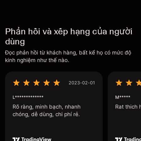
Phản hồi và xếp hạng của người
dùng
Đọc phản hồi từ khách hàng, bất kể họ có mức độ
kinh nghiệm như thế nào.
2023-02-01
L*************
M*****
Rõ ràng, minh bạch, nhanh
Rat thich
chóng, dễ dùng, chi phí rẻ.