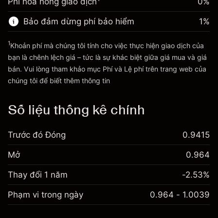
Phí hoa hồng giao dịch
0%
(A$0.17)
Phí được tính trên toàn bộ giá
~
A$20,000.00
trị vị thế.
Tiền từ đòn bẩy ~ $
A$19,000.00
Bảo đảm dừng phí bảo hiểm
1
%
Quy mô giao dịch với đòn bẩy
~
A$20,000.00
1
Khoản phí mà chúng tôi tính cho việc thực hiện giao dịch của
Đi đến nền tảng
Tiền từ đòn bẩy ~ $
A$19,000.00
bạn là chênh lệch giá – tức là sự khác biệt giữa giá mua và giá
bán. Vui lòng tham khảo mục
Phí và Lệ phí
trên trang web của
Phí và Lệ phí
chúng tôi để biết thêm thông tin
Đi đến nền tảng
Số liệu thống kê chính
Trước đó Đóng
0.9415
Mở
0.964
Thay đổi 1 năm
-2.53%
Phạm vi trong ngày
0.964 - 1.0039