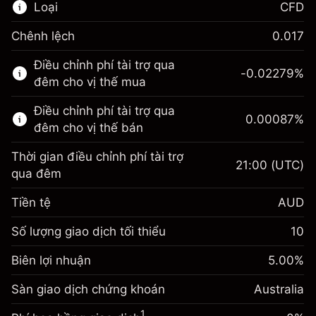
Loại
CFD
Chênh lệch
0.017
Thị trường tài chính này chỉ dành cho giao
Điều chỉnh phí tài trợ qua
dịch CFD.
-0.02279
%
đêm cho vị thế mua
Tìm hiểu thêm về:
Điều chỉnh phí tài trợ qua
0.00087
%
CFD
đêm cho vị thế bán
Thời gian điều chỉnh phí tài trợ
21:00
(UTC)
qua đêm
Tiền tệ
AUD
Biên lợi nhuận. Đầu tư
A$1,000.00
của bạn
Số lượng giao dịch tối thiểu
10
Điều chỉnh phí tài trợ
Biên lợi nhuận. Đầu tư
-0.022788
A$1,000.00
Biên lợi nhuận
qua đêm
5.00
%
của bạn
%
Phí được tính trên toàn bộ giá
(-A$4.56)
Sàn giao dịch chứng khoán
Điều chỉnh phí tài trợ
Australia
trị vị thế.
0.00087
%
qua đêm
Quy mô giao dịch với đòn bẩy
1