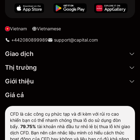
Vietnam
Vietnamese
+442080899989
support@capital.com
Giao dịch
Thị trường
Giới thiệu
Giá cả
CFD là các công cụ phức tạp và đi kèm với rủi ro cao
khiến bạn có thể nhanh chóng thua lỗ do sử dụng đòn
bẩy.
79.75%
tài khoản nhà đầu tư nhỏ lẻ bị thua lỗ khi giao
dịch CFD. Bạn nên cân nhắc liệu mình có hiểu cách thức
hoạt động của CFD hay không và liệu bạn có đủ khả năng