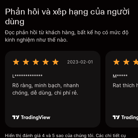
Phản hồi và xếp hạng của người
dùng
Đọc phản hồi từ khách hàng, bất kể họ có mức độ
kinh nghiệm như thế nào.
2023-02-01
L*************
M*****
Rõ ràng, minh bạch, nhanh
Rat thich
chóng, dễ dùng, chi phí rẻ.
Hiển thị đánh giá 4 và 5 sao của chúng tôi. Các chi tiết cụ