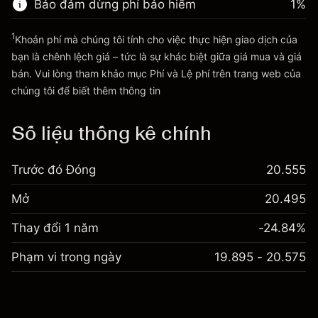
Bảo đảm dừng phí bảo hiểm
1
%
Quy mô giao dịch với đòn bẩy ~
€20,000.00
Đi đến nền tảng
Tiền từ đòn bẩy ~ $
€19,000.00
1
Khoản phí mà chúng tôi tính cho việc thực hiện giao dịch của
bạn là chênh lệch giá – tức là sự khác biệt giữa giá mua và giá
bán. Vui lòng tham khảo mục
Phí và Lệ phí
trên trang web của
Đi đến nền tảng
Phí và Lệ phí
chúng tôi để biết thêm thông tin
Số liệu thống kê chính
Trước đó Đóng
20.555
Mở
20.495
Thay đổi 1 năm
-24.84%
Phạm vi trong ngày
19.895 - 20.575