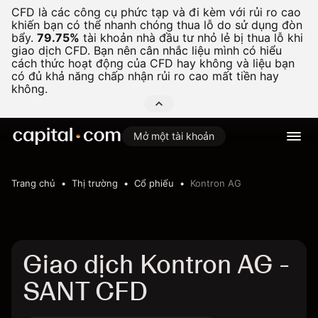
CFD là các công cụ phức tạp và đi kèm với rủi ro cao
khiến bạn có thể nhanh chóng thua lỗ do sử dụng đòn
bẩy.
79.75%
tài khoản nhà đầu tư nhỏ lẻ bị thua lỗ khi
giao dịch CFD. Bạn nên cân nhắc liệu mình có hiểu
cách thức hoạt động của CFD hay không và liệu bạn
có đủ khả năng chấp nhận rủi ro cao mất tiền hay
không.
Mở một tài khoản
Trang chủ
Thị trường
Cổ phiếu
Kontron AG
Giao dịch Kontron AG -
SANT CFD