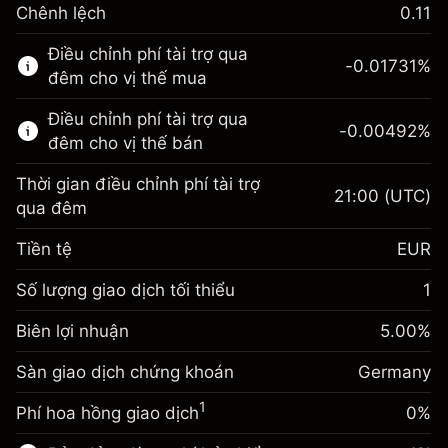
Chênh lệch
0.11
Thị trường tài chính này chỉ dành cho giao
Điều chỉnh phí tài trợ qua
dịch CFD.
-0.01731
%
đêm cho vị thế mua
Tìm hiểu thêm về:
Điều chỉnh phí tài trợ qua
-0.00492
%
CFD
đêm cho vị thế bán
Thời gian điều chỉnh phí tài trợ
21:00
(UTC)
qua đêm
Tiền tệ
EUR
Biên lợi nhuận. Đầu tư
€1,000.00
của bạn
Số lượng giao dịch tối thiểu
1
Điều chỉnh phí tài trợ qua
Biên lợi nhuận. Đầu tư
-0.017307
€1,000.00
Biên lợi nhuận
đêm
5.00
%
của bạn
%
Phí được tính trên toàn bộ giá
(-€3.46)
Sàn giao dịch chứng khoán
Điều chỉnh phí tài trợ qua
Germany
trị vị thế.
-0.004915
đêm
Quy mô giao dịch với đòn bẩy ~
€20,000.00
%
1
Phí hoa hồng giao dịch
0%
Phí được tính trên toàn bộ giá
Tiền từ đòn bẩy ~ $
€19,000.00
(-€0.98)
trị vị thế.