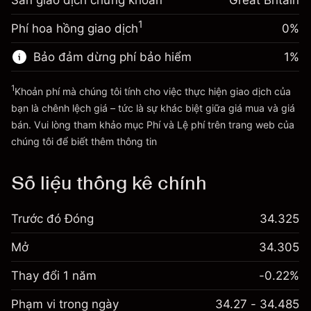
Sàn giao dịch chứng khoán
Điều chỉnh phí tài trợ qua
Great Britain
trị vị thế.
-0.000647
đêm
Quy mô giao dịch với đòn bẩy ~
£4,000.00
%
1
Phí hoa hồng giao dịch
0%
Phí được tính trên toàn bộ giá
Tiền từ đòn bẩy ~ $
£3,000.00
(-£0.03)
trị vị thế.
Bảo đảm dừng phí bảo hiểm
1
%
Quy mô giao dịch với đòn bẩy ~
£4,000.00
Đi đến nền tảng
Tiền từ đòn bẩy ~ $
£3,000.00
1
Khoản phí mà chúng tôi tính cho việc thực hiện giao dịch của
bạn là chênh lệch giá – tức là sự khác biệt giữa giá mua và giá
bán. Vui lòng tham khảo mục
Phí và Lệ phí
trên trang web của
Đi đến nền tảng
Phí và Lệ phí
chúng tôi để biết thêm thông tin
Số liệu thống kê chính
Trước đó Đóng
34.325
Mở
34.305
Thay đổi 1 năm
-0.22%
Phạm vi trong ngày
34.27 - 34.485