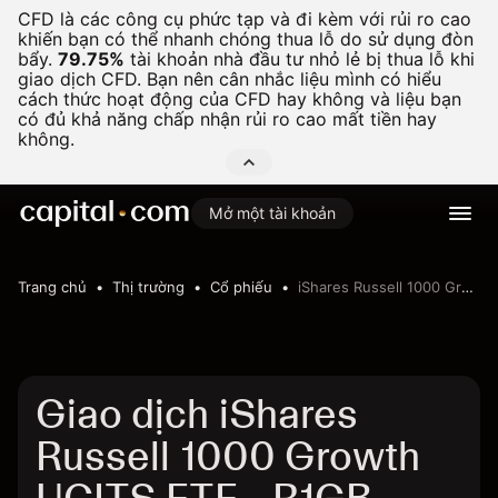
CFD là các công cụ phức tạp và đi kèm với rủi ro cao
khiến bạn có thể nhanh chóng thua lỗ do sử dụng đòn
bẩy.
79.75%
tài khoản nhà đầu tư nhỏ lẻ bị thua lỗ khi
giao dịch CFD. Bạn nên cân nhắc liệu mình có hiểu
cách thức hoạt động của CFD hay không và liệu bạn
có đủ khả năng chấp nhận rủi ro cao mất tiền hay
không.
Mở một tài khoản
Trang chủ
Thị trường
Cổ phiếu
iShares Russell 1000 Growth UCITS ETF
Giao dịch iShares
Russell 1000 Growth