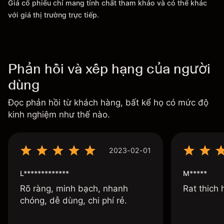
Giá cổ phiếu chỉ mang tính chất tham khảo và có thể khác
với giá thị trường trực tiếp.
Phản hồi và xếp hạng của người
dùng
Đọc phản hồi từ khách hàng, bất kể họ có mức độ
kinh nghiệm như thế nào.
2023-02-01
L*************
M*****
Rõ ràng, minh bạch, nhanh
Rat thich
chóng, dễ dùng, chi phí rẻ.