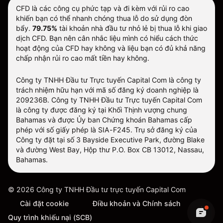
CFD là các công cụ phức tạp và đi kèm với rủi ro cao
khiến bạn có thể nhanh chóng thua lỗ do sử dụng đòn
bẩy.
79.75%
tài khoản nhà đầu tư nhỏ lẻ bị thua lỗ khi giao
dịch CFD. Bạn nên cân nhắc liệu mình có hiểu cách thức
hoạt động của CFD hay không và liệu bạn có đủ khả năng
chấp nhận rủi ro cao mất tiền hay không.
Công ty TNHH Đầu tư Trực tuyến Capital Com là công ty
trách nhiệm hữu hạn với mã số đăng ký doanh nghiệp là
209236B. Công ty TNHH Đầu tư Trực tuyến Capital Com
là công ty được đăng ký tại Khối Thịnh vượng chung
Bahamas và được Ủy ban Chứng khoán Bahamas cấp
phép với số giấy phép là SIA-F245. Trụ sở đăng ký của
Công ty đặt tại số 3 Bayside Executive Park, đường Blake
và đường West Bay, Hộp thư P.O. Box CB 13012, Nassau,
Bahamas.
©
2026
Công ty TNHH Đầu tư trực tuyến Capital Com
Cài đặt cookie
Điều khoản và Chính sách
Quy trình khiếu nại (SCB)