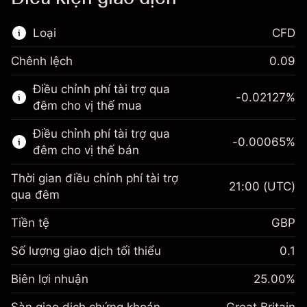
Loại
CFD
Chênh lệch
0.09
Thị trường tài chính này chỉ dành cho giao
Điều chỉnh phí tài trợ qua
dịch CFD.
-0.02127
%
đêm cho vị thế mua
Tìm hiểu thêm về:
Điều chỉnh phí tài trợ qua
-0.00065
%
CFD
đêm cho vị thế bán
Thời gian điều chỉnh phí tài trợ
21:00
(UTC)
qua đêm
Tiền tệ
GBP
Biên lợi nhuận. Đầu tư
£1,000.00
của bạn
Số lượng giao dịch tối thiểu
0.1
Điều chỉnh phí tài trợ qua
Biên lợi nhuận. Đầu tư
-0.021271
£1,000.00
Biên lợi nhuận
đêm
25.00
%
của bạn
%
Phí được tính trên toàn bộ giá
(-£0.85)