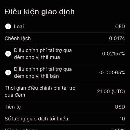
Điều kiện giao dịch
Loại
CFD
Chênh lệch
0.0174
Thị trường tài chính này chỉ dành cho giao
Điều chỉnh phí tài trợ qua
dịch CFD.
-0.02157
%
đêm cho vị thế mua
Tìm hiểu thêm về:
Điều chỉnh phí tài trợ qua
-0.00065
%
CFD
đêm cho vị thế bán
Thời gian điều chỉnh phí tài trợ
21:00
(UTC)
qua đêm
Tiền tệ
USD
Biên lợi nhuận. Đầu tư
$1,000.00
của bạn
Số lượng giao dịch tối thiểu
10
Điều chỉnh phí tài trợ qua
Biên lợi nhuận. Đầu tư
-0.021568
$1,000.00