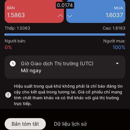
0.0174
BÁN
MUA
1.5863
1.6037
Thấp
:
1.5063
Cao
:
1.6163
Người bán:
Người mua:
0%
100%
Giờ Giao dịch Thị trường (UTC)
Mở ngay
Hiệu suất trong quá khứ không phải là chỉ báo đáng tin
cậy cho kết quả trong tương lai. Giá cổ phiếu chỉ mang
tính chất tham khảo và có thể khác với giá thị trường
trực tiếp.
Bản tóm tắt
Dữ liệu lịch sử