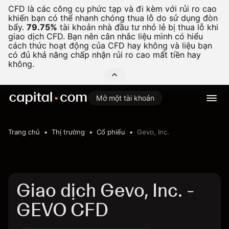
CFD là các công cụ phức tạp và đi kèm với rủi ro cao
khiến bạn có thể nhanh chóng thua lỗ do sử dụng đòn
bẩy.
79.75%
tài khoản nhà đầu tư nhỏ lẻ bị thua lỗ khi
giao dịch CFD. Bạn nên cân nhắc liệu mình có hiểu
cách thức hoạt động của CFD hay không và liệu bạn
có đủ khả năng chấp nhận rủi ro cao mất tiền hay
không.
Mở một tài khoản
Trang chủ
Thị trường
Cổ phiếu
Gevo, Inc.
Giao dịch Gevo, Inc. -
GEVO CFD