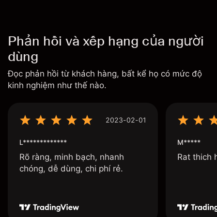
Phản hồi và xếp hạng của người
dùng
Đọc phản hồi từ khách hàng, bất kể họ có mức độ
kinh nghiệm như thế nào.
2023-02-01
L*************
M*****
Rõ ràng, minh bạch, nhanh
Rat thich
chóng, dễ dùng, chi phí rẻ.