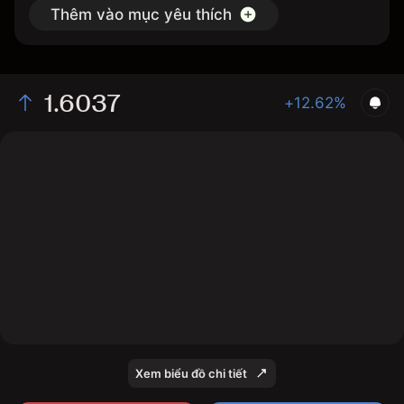
Thêm vào mục yêu thích
1.6037
+12.62%
The chart shows the GEVO stock price data over the
last 1 day, with a current price of 1.6037, a high of
1.6163, and a low of 1.5063.
Xem biểu đồ chi tiết