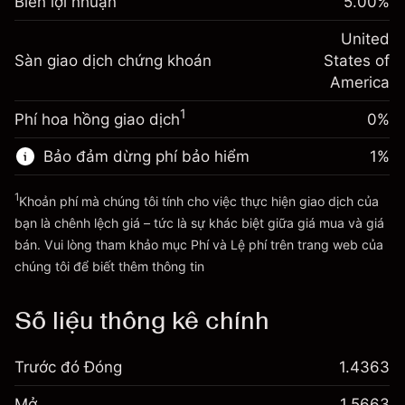
Biên lợi nhuận
đêm
5.00
%
của bạn
%
Phí được tính trên toàn bộ giá
(-$4.31)
Điều chỉnh phí tài trợ qua
United
trị vị thế.
-0.000654
Sàn giao dịch chứng khoán
đêm
States of
Quy mô giao dịch với đòn bẩy ~
$20,000.00
%
Phí được tính trên toàn bộ giá
America
Tiền từ đòn bẩy ~ $
$19,000.00
(-$0.13)
trị vị thế.
1
Phí hoa hồng giao dịch
0%
Quy mô giao dịch với đòn bẩy ~
$20,000.00
Đi đến nền tảng
Tiền từ đòn bẩy ~ $
$19,000.00
Bảo đảm dừng phí bảo hiểm
1
%
1
Khoản phí mà chúng tôi tính cho việc thực hiện giao dịch của
Đi đến nền tảng
bạn là chênh lệch giá – tức là sự khác biệt giữa giá mua và giá
bán. Vui lòng tham khảo mục
Phí và Lệ phí
trên trang web của
Phí và Lệ phí
chúng tôi để biết thêm thông tin
Số liệu thống kê chính
Trước đó Đóng
1.4363
Mở
1.5663