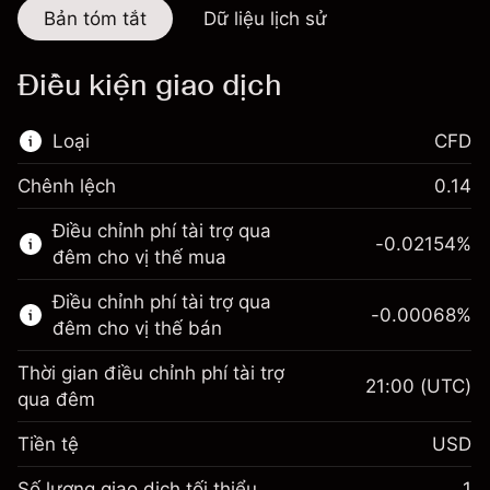
Bản tóm tắt
Dữ liệu lịch sử
Điều kiện giao dịch
Loại
CFD
Chênh lệch
0.14
Thị trường tài chính này chỉ dành cho giao
Điều chỉnh phí tài trợ qua
dịch CFD.
-0.02154
%
đêm cho vị thế mua
Tìm hiểu thêm về:
Điều chỉnh phí tài trợ qua
-0.00068
%
CFD
đêm cho vị thế bán
Thời gian điều chỉnh phí tài trợ
21:00
(UTC)
qua đêm
Tiền tệ
USD
Biên lợi nhuận. Đầu tư
$1,000.00
của bạn
Số lượng giao dịch tối thiểu
1