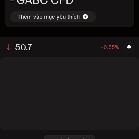
- GABC CFD
Thêm vào mục yêu thích
50.7
-0.55%
The chart shows the GABC stock price data over the
last 1 day, with a current price of 50.7, a high of 51.05,
and a low of 50.59.