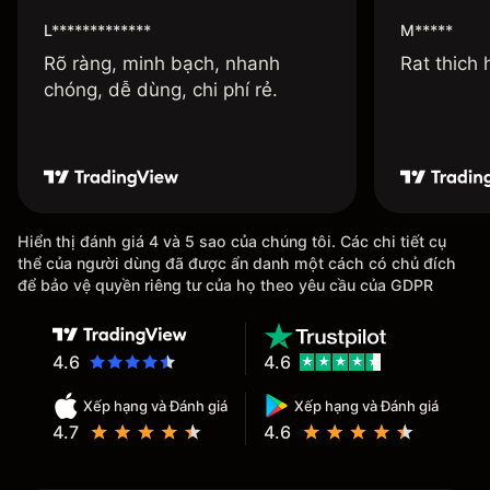
L*************
M*****
Rõ ràng, minh bạch, nhanh
Rat thich
chóng, dễ dùng, chi phí rẻ.
Hiển thị đánh giá 4 và 5 sao của chúng tôi. Các chi tiết cụ
thể của người dùng đã được ẩn danh một cách có chủ đích
để bảo vệ quyền riêng tư của họ theo yêu cầu của GDPR
4.6
4.6
Xếp hạng và Đánh giá
Xếp hạng và Đánh giá
4.7
4.6