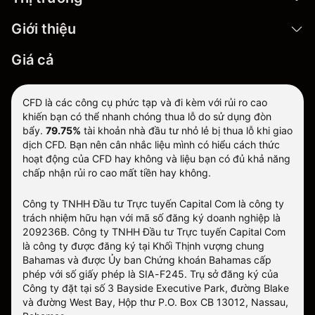
Giới thiệu
Giá cả
CFD là các công cụ phức tạp và đi kèm với rủi ro cao
khiến bạn có thể nhanh chóng thua lỗ do sử dụng đòn
bẩy.
79.75%
tài khoản nhà đầu tư nhỏ lẻ bị thua lỗ khi giao
dịch CFD. Bạn nên cân nhắc liệu mình có hiểu cách thức
hoạt động của CFD hay không và liệu bạn có đủ khả năng
chấp nhận rủi ro cao mất tiền hay không.
Công ty TNHH Đầu tư Trực tuyến Capital Com là công ty
trách nhiệm hữu hạn với mã số đăng ký doanh nghiệp là
209236B. Công ty TNHH Đầu tư Trực tuyến Capital Com
là công ty được đăng ký tại Khối Thịnh vượng chung
Bahamas và được Ủy ban Chứng khoán Bahamas cấp
phép với số giấy phép là SIA-F245. Trụ sở đăng ký của
Công ty đặt tại số 3 Bayside Executive Park, đường Blake
và đường West Bay, Hộp thư P.O. Box CB 13012, Nassau,