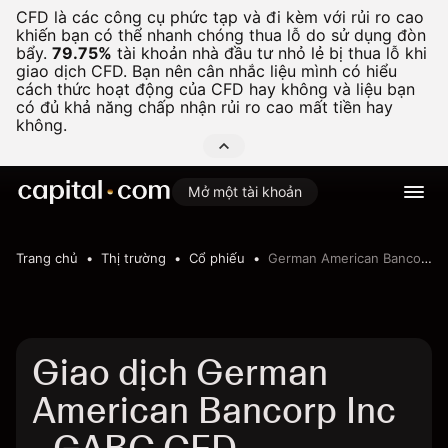
CFD là các công cụ phức tạp và đi kèm với rủi ro cao
khiến bạn có thể nhanh chóng thua lỗ do sử dụng đòn
bẩy.
79.75%
tài khoản nhà đầu tư nhỏ lẻ bị thua lỗ khi
giao dịch CFD. Bạn nên cân nhắc liệu mình có hiểu
cách thức hoạt động của CFD hay không và liệu bạn
có đủ khả năng chấp nhận rủi ro cao mất tiền hay
không.
Mở một tài khoản
Trang chủ
Thị trường
Cổ phiếu
German American Bancorp Inc
Giao dịch German
American Bancorp Inc