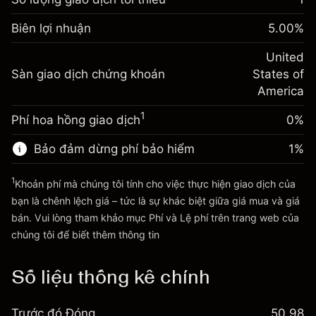
Điều chỉnh phí tài trợ qua
Biên lợi nhuận. Đầu tư
-0.02154
$1,000.00
Biên lợi nhuận
đêm
5.00
%
của bạn
%
Phí được tính trên toàn bộ giá
(-$4.31)
Điều chỉnh phí tài trợ qua
United
trị vị thế.
-0.000682
Sàn giao dịch chứng khoán
đêm
States of
Quy mô giao dịch với đòn bẩy ~
$20,000.00
%
Phí được tính trên toàn bộ giá
America
Tiền từ đòn bẩy ~ $
$19,000.00
(-$0.14)
trị vị thế.
1
Phí hoa hồng giao dịch
0%
Quy mô giao dịch với đòn bẩy ~
$20,000.00
Đi đến nền tảng
Tiền từ đòn bẩy ~ $
$19,000.00
Bảo đảm dừng phí bảo hiểm
1
%
1
Khoản phí mà chúng tôi tính cho việc thực hiện giao dịch của
Đi đến nền tảng
bạn là chênh lệch giá – tức là sự khác biệt giữa giá mua và giá
bán. Vui lòng tham khảo mục
Phí và Lệ phí
trên trang web của
Phí và Lệ phí
chúng tôi để biết thêm thông tin
Số liệu thống kê chính
Trước đó Đóng
50.98