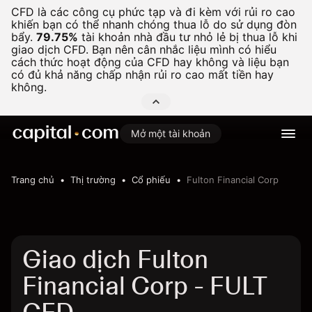
CFD là các công cụ phức tạp và đi kèm với rủi ro cao
khiến bạn có thể nhanh chóng thua lỗ do sử dụng đòn
bẩy.
79.75%
tài khoản nhà đầu tư nhỏ lẻ bị thua lỗ khi
giao dịch CFD. Bạn nên cân nhắc liệu mình có hiểu
cách thức hoạt động của CFD hay không và liệu bạn
có đủ khả năng chấp nhận rủi ro cao mất tiền hay
không.
Mở một tài khoản
Trang chủ
Thị trường
Cổ phiếu
Fulton Financial Corp
Giao dịch Fulton
Financial Corp - FULT