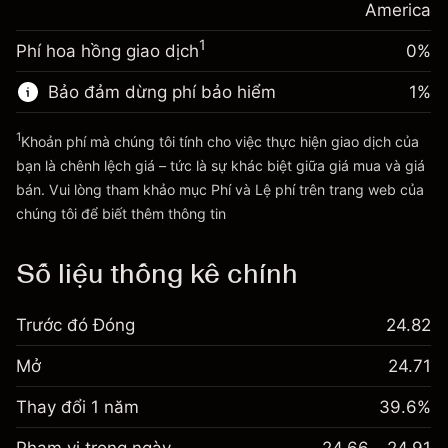
Phí được tính trên toàn bộ giá
America
Tiền từ đòn bẩy ~ $
$19,000.00
(-$0.13)
trị vị thế.
1
Phí hoa hồng giao dịch
0%
Quy mô giao dịch với đòn bẩy ~
$20,000.00
Đi đến nền tảng
Tiền từ đòn bẩy ~ $
$19,000.00
Bảo đảm dừng phí bảo hiểm
1
%
1
Khoản phí mà chúng tôi tính cho việc thực hiện giao dịch của
Đi đến nền tảng
bạn là chênh lệch giá – tức là sự khác biệt giữa giá mua và giá
bán. Vui lòng tham khảo mục
Phí và Lệ phí
trên trang web của
Phí và Lệ phí
chúng tôi để biết thêm thông tin
Số liệu thống kê chính
Trước đó Đóng
24.82
Mở
24.71
Thay đổi 1 năm
39.6%