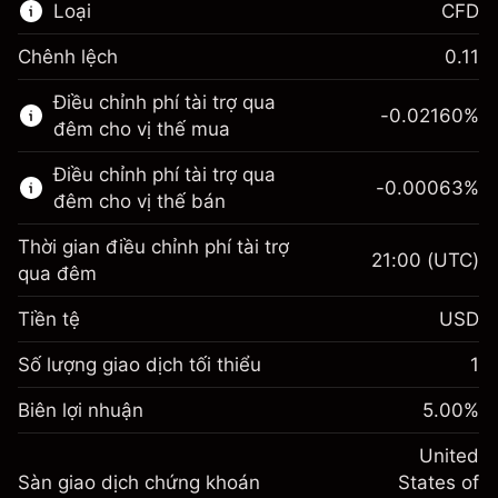
Loại
CFD
Chênh lệch
0.11
Thị trường tài chính này chỉ dành cho giao
Điều chỉnh phí tài trợ qua
dịch CFD.
-0.02160
%
đêm cho vị thế mua
Tìm hiểu thêm về:
Điều chỉnh phí tài trợ qua
-0.00063
%
CFD
đêm cho vị thế bán
Thời gian điều chỉnh phí tài trợ
21:00
(UTC)
qua đêm
Tiền tệ
USD
Biên lợi nhuận. Đầu tư
$1,000.00
của bạn
Số lượng giao dịch tối thiểu
1
Điều chỉnh phí tài trợ qua
Biên lợi nhuận. Đầu tư
-0.021596
$1,000.00
Biên lợi nhuận
đêm
5.00
%
của bạn
%
Phí được tính trên toàn bộ giá
(-$4.32)
Điều chỉnh phí tài trợ qua
United
trị vị thế.
-0.000626
Sàn giao dịch chứng khoán
đêm
States of
Quy mô giao dịch với đòn bẩy ~
$20,000.00
%