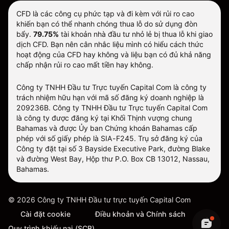
CFD là các công cụ phức tạp và đi kèm với rủi ro cao
khiến bạn có thể nhanh chóng thua lỗ do sử dụng đòn
bẩy.
79.75%
tài khoản nhà đầu tư nhỏ lẻ bị thua lỗ khi giao
dịch CFD. Bạn nên cân nhắc liệu mình có hiểu cách thức
hoạt động của CFD hay không và liệu bạn có đủ khả năng
chấp nhận rủi ro cao mất tiền hay không.
Công ty TNHH Đầu tư Trực tuyến Capital Com là công ty
trách nhiệm hữu hạn với mã số đăng ký doanh nghiệp là
209236B. Công ty TNHH Đầu tư Trực tuyến Capital Com
là công ty được đăng ký tại Khối Thịnh vượng chung
Bahamas và được Ủy ban Chứng khoán Bahamas cấp
phép với số giấy phép là SIA-F245. Trụ sở đăng ký của
Công ty đặt tại số 3 Bayside Executive Park, đường Blake
và đường West Bay, Hộp thư P.O. Box CB 13012, Nassau,
Bahamas.
©
2026
Công ty TNHH Đầu tư trực tuyến Capital Com
Cài đặt cookie
Điều khoản và Chính sách
Quy trình khiếu nại (SCB)