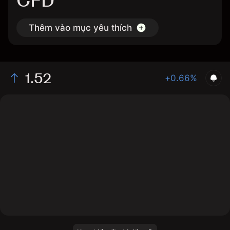
CFD
Thêm vào mục yêu thích
1.52
+0.66%
The chart displays the RPL/USD price data over the
last 1 day, with a current rate of 1.52, a high of 1.524,
and a low of 1.51.