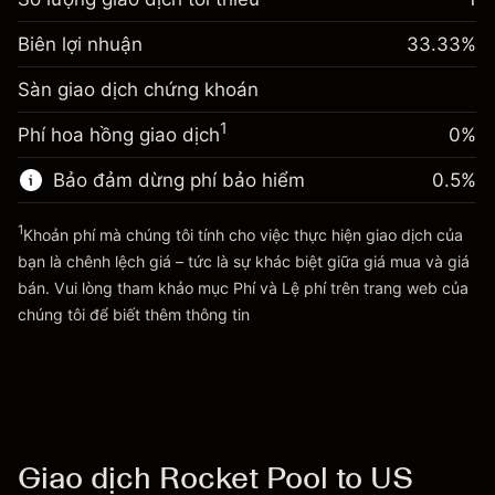
Điều chỉnh phí tài trợ qua
Biên lợi nhuận. Đầu tư
-0.061644
$1,000.00
Biên lợi nhuận
đêm
33.33
%
của bạn
%
Phí được tính trên toàn bộ giá
(-$1.85)
Sàn giao dịch chứng khoán
Điều chỉnh phí tài trợ qua
trị vị thế.
0.013699
đêm
Quy mô giao dịch với đòn bẩy ~
$3,000.30
%
1
Phí hoa hồng giao dịch
0%
Phí được tính trên toàn bộ giá
Tiền từ đòn bẩy ~ $
$2,000.30
($0.41)
trị vị thế.
Bảo đảm dừng phí bảo hiểm
0.5
%
Quy mô giao dịch với đòn bẩy ~
$3,000.30
Đi đến nền tảng
Tiền từ đòn bẩy ~ $
$2,000.30
1
Khoản phí mà chúng tôi tính cho việc thực hiện giao dịch của
bạn là chênh lệch giá – tức là sự khác biệt giữa giá mua và giá
bán. Vui lòng tham khảo mục
Phí và Lệ phí
trên trang web của
Đi đến nền tảng
Phí và Lệ phí
chúng tôi để biết thêm thông tin
Giao dịch Rocket Pool to US