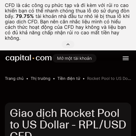
CFD là các công cụ phức tạp và đi kèm với rủi ro cao
khiến bạn có thể nhanh chóng thua lỗ do sử dụng đòn
bẩy.
79.75%
tài khoản nhà đầu tư nhỏ lẻ bị thua lỗ khi
giao dịch CFD. Bạn nên cân nhắc liệu mình có hiểu
cách thức hoạt động của CFD hay không và liệu bạn
có đủ khả năng chấp nhận rủi ro cao mất tiền hay
không.
Mở một tài khoản
Trang chủ
Thị trường
Tiền điện tử
Rocket Pool to US Dollar
Giao dịch Rocket Pool
to US Dollar - RPL/USD