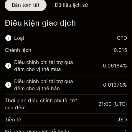
Bản tóm tắt
Dữ liệu lịch sử
Điều kiện giao dịch
Loại
CFD
Chênh lệch
0.015
Thị trường tài chính này chỉ dành cho giao
Điều chỉnh phí tài trợ qua
dịch CFD.
-0.06164
%
đêm cho vị thế mua
Tìm hiểu thêm về:
Điều chỉnh phí tài trợ qua
0.01370
%
CFD
đêm cho vị thế bán
Thời gian điều chỉnh phí tài trợ
21:00
(UTC)
qua đêm
Tiền tệ
USD
Biên lợi nhuận. Đầu tư
$1,000.00
của bạn
Số lượng giao dịch tối thiểu
1