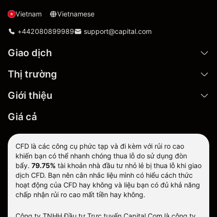
Vietnam
Vietnamese
+442080899989
support@capital.com
Giao dịch
Thị trường
Giới thiệu
Giá cả
CFD là các công cụ phức tạp và đi kèm với rủi ro cao
khiến bạn có thể nhanh chóng thua lỗ do sử dụng đòn
bẩy.
79.75%
tài khoản nhà đầu tư nhỏ lẻ bị thua lỗ khi giao
dịch CFD. Bạn nên cân nhắc liệu mình có hiểu cách thức
hoạt động của CFD hay không và liệu bạn có đủ khả năng
chấp nhận rủi ro cao mất tiền hay không.
Công ty TNHH Đầu tư Trực tuyến Capital Com là công ty