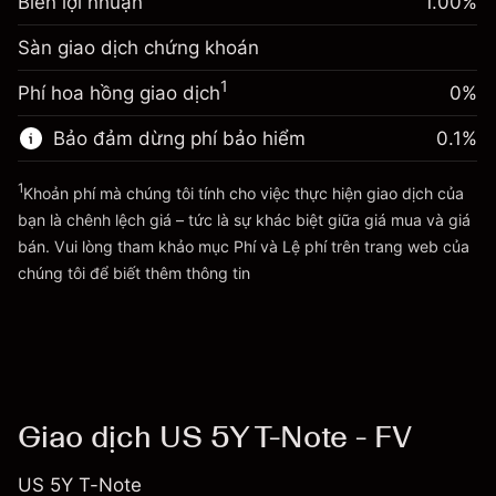
Biên lợi nhuận
đêm
1.00
%
của bạn
%
Phí được tính trên toàn bộ giá
(-$10.96)
Sàn giao dịch chứng khoán
Điều chỉnh phí tài trợ qua
trị vị thế.
-0.01096
đêm
Quy mô giao dịch với đòn bẩy ~
$100,000.00
%
1
Phí hoa hồng giao dịch
0%
Phí được tính trên toàn bộ giá
Tiền từ đòn bẩy ~ $
$99,000.00
(-$10.96)
trị vị thế.
Bảo đảm dừng phí bảo hiểm
0.1
%
Quy mô giao dịch với đòn bẩy ~
$100,000.00
Đi đến nền tảng
Tiền từ đòn bẩy ~ $
$99,000.00
1
Khoản phí mà chúng tôi tính cho việc thực hiện giao dịch của
bạn là chênh lệch giá – tức là sự khác biệt giữa giá mua và giá
bán. Vui lòng tham khảo mục
Phí và Lệ phí
trên trang web của
Đi đến nền tảng
Phí và Lệ phí
chúng tôi để biết thêm thông tin
Giao dịch US 5Y T-Note - FV
US 5Y T-Note