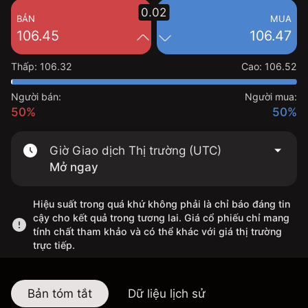
0.02
BÁN
MUA
106.45
106.47
Thấp
:
106.32
Cao
:
106.52
Người bán:
Người mua:
50%
50%
Giờ Giao dịch Thị trường (UTC)
Mở ngay
Hiệu suất trong quá khứ không phải là chỉ báo đáng tin
cậy cho kết quả trong tương lai. Giá cổ phiếu chỉ mang
tính chất tham khảo và có thể khác với giá thị trường
trực tiếp.
Bản tóm tắt
Dữ liệu lịch sử