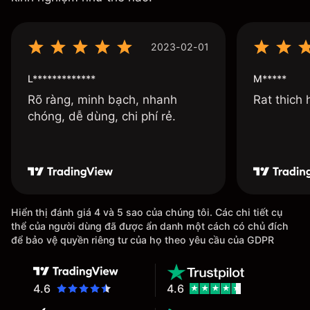
2023-02-01
L*************
M*****
Rõ ràng, minh bạch, nhanh
Rat thich
chóng, dễ dùng, chi phí rẻ.
Hiển thị đánh giá 4 và 5 sao của chúng tôi. Các chi tiết cụ
thể của người dùng đã được ẩn danh một cách có chủ đích
để bảo vệ quyền riêng tư của họ theo yêu cầu của GDPR
4.6
4.6