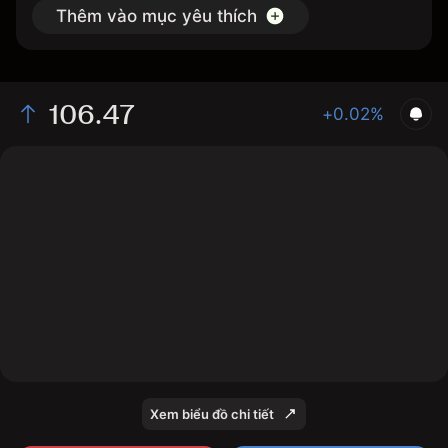
Thêm vào mục yêu thích
106.47
+0.02%
The chart shows the FV bond price data over the last 1
day, with a current price of 106.47, a high of 106.52,
and a low of 106.32.
Xem biểu đồ chi tiết