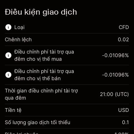
Điều kiện giao dịch
Loại
CFD
Chênh lệch
0.02
Thị trường tài chính này chỉ dành cho giao
Điều chỉnh phí tài trợ qua
dịch CFD.
-0.01096
%
đêm cho vị thế mua
Tìm hiểu thêm về:
Điều chỉnh phí tài trợ qua
-0.01096
%
CFD
đêm cho vị thế bán
Thời gian điều chỉnh phí tài trợ
21:00
(UTC)
qua đêm
Tiền tệ
USD
Biên lợi nhuận. Đầu tư
$1,000.00
của bạn
Số lượng giao dịch tối thiểu
0.1
Điều chỉnh phí tài trợ qua
Biên lợi nhuận. Đầu tư
-0.01096
$1,000.00