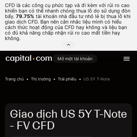
CFD là các công cụ phức tạp và đi kèm với rủi ro cao
khiến bạn có thể nhanh chóng thua lỗ do sử dụng đòn
bẩy.
79.75%
tài khoản nhà đầu tư nhỏ lẻ bị thua lỗ khi
giao dịch CFD. Bạn nên cân nhắc liệu mình có hiểu
cách thức hoạt động của CFD hay không và liệu bạn
có đủ khả năng chấp nhận rủi ro cao mất tiền hay
không.
Mở một tài khoản
Trang chủ
Thị trường
Trái phiếu
US 5Y T-Note
Giao dịch US 5Y T-Note
- FV CFD