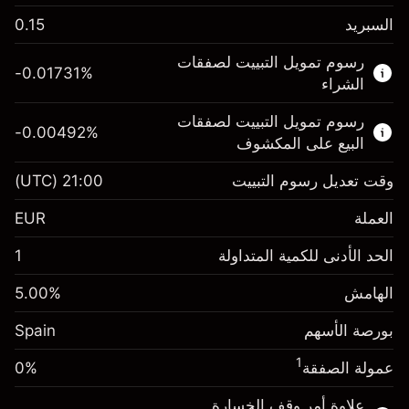
السبريد
0.15
هذا السوق المالي متاح للتداول من خلال عقود
رسوم تمويل التبييت لصفقات
الفروقات.
-0.01731
%
الشراء
اعرف المزيد عن:
رسوم تمويل التبييت لصفقات
-0.00492
%
عقود الفروقات
البيع على المكشوف
وقت تعديل رسوم التبييت
21:00
(UTC)
العملة
الهامش. استثمارك
€1,000.00
EUR
-0.017307
الحد الأدنى للكمية المتداولة
1
رسوم التبييت
%
الرسوم من قيمة الصفقة الكاملة
(-€3.46)
الهامش
%
5.00
الهامش. استثمارك
€1,000.00
حجم الصفقة بالرافعة المالية ~
€20,000.00
بورصة الأسهم
-0.004915
Spain
الأموال من الرافعة المالية ~ دولار
€19,000.00
رسوم التبييت
%
الرسوم من قيمة الصفقة الكاملة
1
عمولة الصفقة
0%
(-€0.98)
انتقل إلى المنصة
حجم الصفقة بالرافعة المالية ~
€20,000.00
علاوة أمر وقف الخسارة