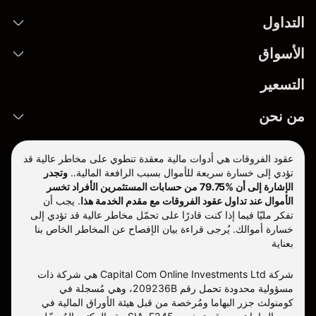
التداول
الأسواق
التسعير
من نحن
عقود الفروقات هي أدوات مالية معقدة تنطوي على مخاطر عالية قد
تؤدي إلى خسارة سريعة للأموال بسبب الرافعة المالية..
وتجدر
الإشارة إلى أن %79.75 من حسابات المستثمرين الأفراد تخسر
الأموال عند تداول عقود الفروقات مع مقدم الخدمة هذا
.
يجب أن
تفكر مليّا فيما إذا كنت قادرًا على تحمّل مخاطر عالية قد تؤدي إلى
خسارة أموالك. يُرجى قراءة بيان الإفصاح عن المخاطر الخاص بنا
بعناية
شركة Capital Com Online Investments Ltd هي شركة ذات
مسؤولية محدودة تحمل رقم 209236B، وهي مُسجلة في
كومنولث جزر البهاما ومُرخصة من قبل هيئة الأوراق المالية في