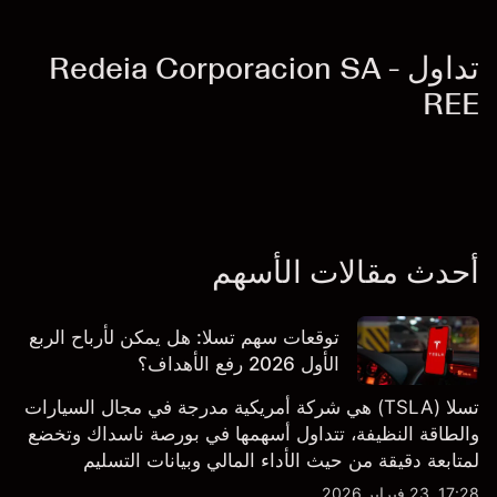
تداول Redeia Corporacion SA -
REE
أحدث مقالات الأسهم
توقعات سهم تسلا: هل يمكن لأرباح الربع
الأول 2026 رفع الأهداف؟
تسلا (TSLA) هي شركة أمريكية مدرجة في مجال السيارات
والطاقة النظيفة، تتداول أسهمها في بورصة ناسداك وتخضع
لمتابعة دقيقة من حيث الأداء المالي وبيانات التسليم
والتطورات في التكنولوجيا والتصنيع. استكشف أهداف أسعار
17:28, 23 فبراير 2026