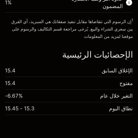
1
%
الأموال من الرافعة المالية ~ دولار
€19,000.00
المضمون
1
إن الرسوم التي نتقاضاها مقابل تنفيذ صفقاتك هي السبريد، أي الفرق
انتقل إلى المنصة
بين سعري الشراء والبيع. يُرجى مراجعة قسم
التكاليف والرسوم
على
موقعنا لمزيد من المعلومات
الإحصائيات الرئيسية
الإغلاق السابق
15.4
مفتوح
15.4
التغير خلال عام
-6.67%
نطاق اليوم
15.3 - 15.45