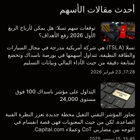
أحدث مقالات الأسهم
توقعات سهم تسلا: هل يمكن لأرباح الربع
الأول 2026 رفع الأهداف؟
تسلا (TSLA) هي شركة أمريكية مدرجة في مجال السيارات
والطاقة النظيفة، تتداول أسهمها في بورصة ناسداك وتخضع
لمتابعة دقيقة من حيث الأداء المالي وبيانات التسليم
والتطورات في التكنولوجيا والتصنيع. استكشف أهداف أسعار
17:28, 23 فبراير 2026
TSLA من طرف ثالث والتحليل الفني.
التداول على مؤشر ناسداك 100 فوق
مستوى 24,000
تجاوز المؤشر التقني الثقيل محطة جديدة تعزز النظرة الفنية
الصاعدة، لكن من حيث المعنويات فهي قصة انقسام في
التوجه بين مضاربي CoT وعملاء Capital.com.
15:45, 15 سبتمبر 2025