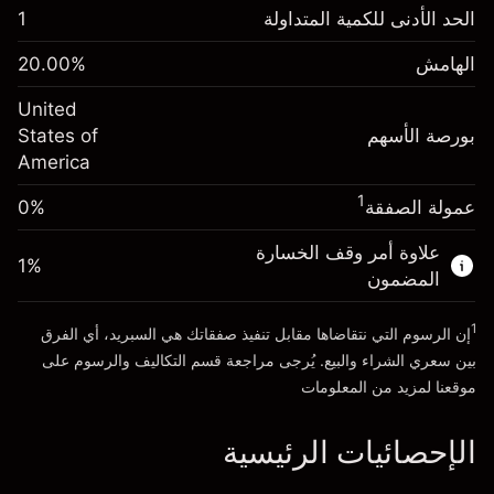
-0.021568
الحد الأدنى للكمية المتداولة
1
رسوم التبييت
%
الرسوم من قيمة الصفقة الكاملة
(-$1.08)
الهامش
%
20.00
الهامش. استثمارك
$1,000.00
حجم الصفقة بالرافعة المالية ~
$5,000.00
United
-0.000654
الأموال من الرافعة المالية ~ دولار
$4,000.00
رسوم التبييت
بورصة الأسهم
%
States of
الرسوم من قيمة الصفقة الكاملة
(-$0.03)
America
انتقل إلى المنصة
حجم الصفقة بالرافعة المالية ~
$5,000.00
1
عمولة الصفقة
0%
الأموال من الرافعة المالية ~ دولار
$4,000.00
علاوة أمر وقف الخسارة
1
%
المضمون
انتقل إلى المنصة
1
إن الرسوم التي نتقاضاها مقابل تنفيذ صفقاتك هي السبريد، أي الفرق
بين سعري الشراء والبيع. يُرجى مراجعة قسم
التكاليف والرسوم
على
موقعنا لمزيد من المعلومات
الإحصائيات الرئيسية