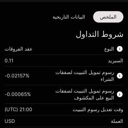
الملخص
البيانات التاريخية
شروط التداول
النوع
عقد الفروقات
السبريد
0.11
هذا السوق المالي متاح للتداول من خلال عقود
رسوم تمويل التبييت لصفقات
الفروقات.
-0.02157
%
الشراء
اعرف المزيد عن:
رسوم تمويل التبييت لصفقات
-0.00065
%
عقود الفروقات
البيع على المكشوف
وقت تعديل رسوم التبييت
21:00
(UTC)
العملة
الهامش. استثمارك
$1,000.00
USD