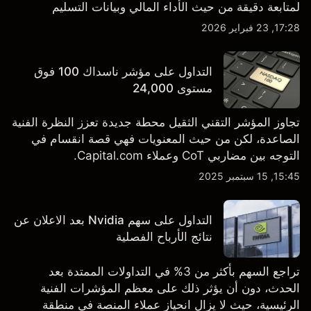
لمتابعة دقيقة من حيث الأداء المالي وبيانات التسليم
والتطورات في التكنولوجيا والتصنيع. استكشف أهداف أسعار
17:28, 23 فبراير 2026
TSLA من طرف ثالث والتحليل الفني.
التداول على مؤشر ناسداك 100 فوق
مستوى 24,000
تجاوز المؤشر التقني الثقيل محطة جديدة تعزز النظرة الفنية
الصاعدة، لكن من حيث المعنويات فهي قصة انقسام في
التوجه بين مضاربي CoT وعملاء Capital.com.
15:45, 15 سبتمبر 2025
التداول على سهم Nvidia بعد الاعلان عن
نتائج الأرباح الفصلية
تراجع السهم بأكثر من 3% في التداولات الممتدة بعد
الحدث، دون أن يؤثر ذلك على معظم المؤشرات الفنية
الرئيسية، حيث لا يزال انحياز عملاء المنصة في منطقة