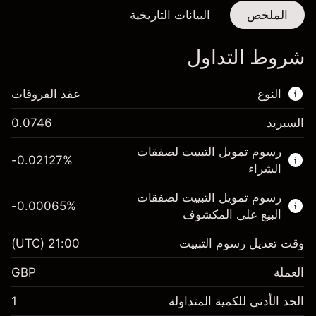
الملخص
البيانات التاريخية
شروط التداول
النوع
عقد الفروقات
السبريد
0.0746
هذا السوق المالي متاح للتداول من خلال عقود
رسوم تمويل التبييت لصفقات
الفروقات.
-0.02127
%
الشراء
اعرف المزيد عن:
رسوم تمويل التبييت لصفقات
-0.00065
%
عقود الفروقات
البيع على المكشوف
وقت تعديل رسوم التبييت
21:00
(UTC)
العملة
الهامش. استثمارك
£1,000.00
GBP
-0.021271
الحد الأدنى للكمية المتداولة
1
رسوم التبييت
%