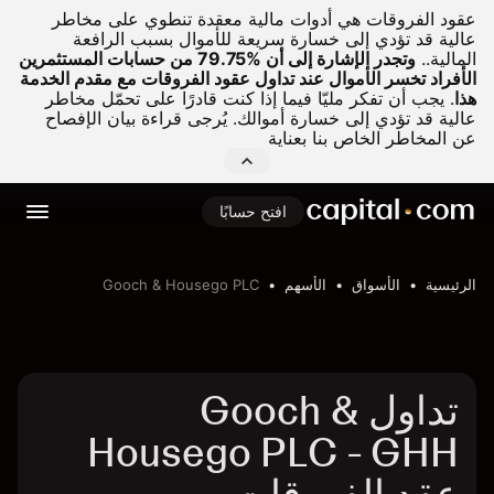
عقود الفروقات هي أدوات مالية معقدة تنطوي على مخاطر
عالية قد تؤدي إلى خسارة سريعة للأموال بسبب الرافعة
المالية..
وتجدر الإشارة إلى أن %79.75 من حسابات المستثمرين
الأفراد تخسر الأموال عند تداول عقود الفروقات مع مقدم الخدمة
هذا
.
يجب أن تفكر مليّا فيما إذا كنت قادرًا على تحمّل مخاطر
عالية قد تؤدي إلى خسارة أموالك. يُرجى قراءة بيان الإفصاح
عن المخاطر الخاص بنا بعناية
افتح حسابًا
الرئيسية
الأسواق
الأسهم
Gooch & Housego PLC
تداول Gooch &
Housego PLC - GHH