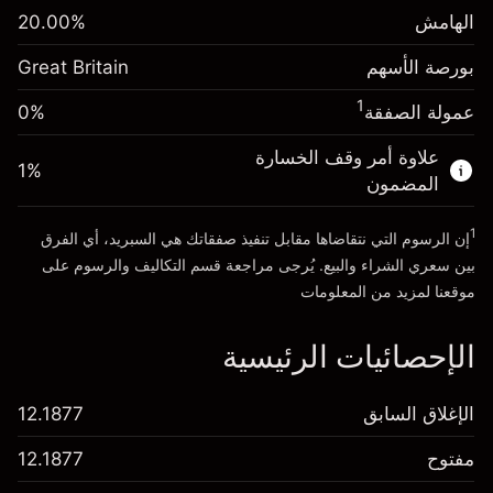
الرسوم من قيمة الصفقة الكاملة
(-£1.06)
الهامش
%
20.00
الهامش. استثمارك
£1,000.00
حجم الصفقة بالرافعة المالية ~
£5,000.00
بورصة الأسهم
-0.000647
Great Britain
الأموال من الرافعة المالية ~ دولار
£4,000.00
رسوم التبييت
%
الرسوم من قيمة الصفقة الكاملة
1
عمولة الصفقة
0%
(-£0.03)
انتقل إلى المنصة
حجم الصفقة بالرافعة المالية ~
£5,000.00
علاوة أمر وقف الخسارة
1
%
الأموال من الرافعة المالية ~ دولار
£4,000.00
المضمون
1
إن الرسوم التي نتقاضاها مقابل تنفيذ صفقاتك هي السبريد، أي الفرق
انتقل إلى المنصة
بين سعري الشراء والبيع. يُرجى مراجعة قسم
التكاليف والرسوم
على
موقعنا لمزيد من المعلومات
الإحصائيات الرئيسية
الإغلاق السابق
12.1877
مفتوح
12.1877