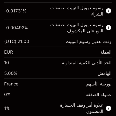
هذا السوق المالي متاح للتداول من خلال عقود
رسوم تمويل التبييت لصفقات
الفروقات.
-0.01731
%
الشراء
اعرف المزيد عن:
رسوم تمويل التبييت لصفقات
-0.00492
%
عقود الفروقات
البيع على المكشوف
وقت تعديل رسوم التبييت
21:00
(UTC)
العملة
الهامش. استثمارك
€1,000.00
EUR
-0.017307
الحد الأدنى للكمية المتداولة
10
رسوم التبييت
%
الرسوم من قيمة الصفقة الكاملة
(-€3.46)
الهامش
%
5.00
الهامش. استثمارك
€1,000.00
حجم الصفقة بالرافعة المالية ~
€20,000.00
بورصة الأسهم
-0.004915
France
الأموال من الرافعة المالية ~ دولار
€19,000.00
رسوم التبييت
%
الرسوم من قيمة الصفقة الكاملة
1
عمولة الصفقة
0%
(-€0.98)
انتقل إلى المنصة
حجم الصفقة بالرافعة المالية ~
€20,000.00
علاوة أمر وقف الخسارة
1
%
الأموال من الرافعة المالية ~ دولار
€19,000.00
المضمون