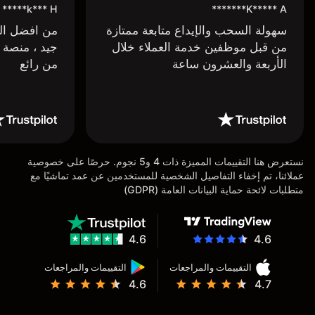
k*** H*****
K***** A*******
سهولة السحب والإيداع متابعة ممتازة
من افضل البر
من قبل موظفين خدمة العملاء خلال
جيد ، منصة 
الأربعة والعشرون ساعة
من رائع
نستعرض هنا التقييمات المميزة ذات 4 و5 نجوم. حرصًا على خصوصية
عملائنا، تم إخفاء التفاصيل الشخصية للمستخدمين عن عمد تماشيًا مع
متطلبات لائحة حماية البيانات العامة (GDPR)
4.6
4.6
التقييمات والمراجعات
التقييمات والمراجعات
4.6
4.7