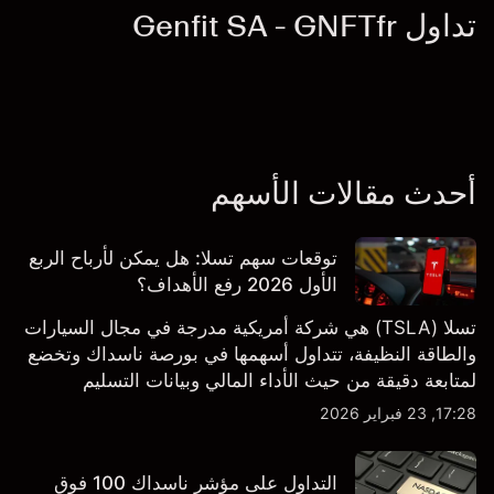
تداول Genfit SA - GNFTfr
أحدث مقالات الأسهم
توقعات سهم تسلا: هل يمكن لأرباح الربع
الأول 2026 رفع الأهداف؟
تسلا (TSLA) هي شركة أمريكية مدرجة في مجال السيارات
والطاقة النظيفة، تتداول أسهمها في بورصة ناسداك وتخضع
لمتابعة دقيقة من حيث الأداء المالي وبيانات التسليم
والتطورات في التكنولوجيا والتصنيع. استكشف أهداف أسعار
17:28, 23 فبراير 2026
TSLA من طرف ثالث والتحليل الفني.
التداول على مؤشر ناسداك 100 فوق