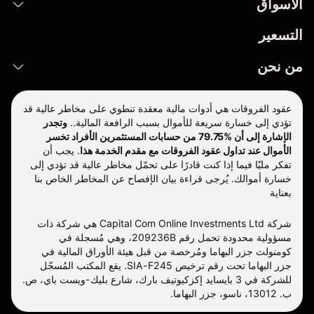
الأسواق
التسعير
من نحن
عقود الفروقات هي أدوات مالية معقدة تنطوي على مخاطر عالية قد
تؤدي إلى خسارة سريعة للأموال بسبب الرافعة المالية..
وتجدر
الإشارة إلى أن %79.75 من حسابات المستثمرين الأفراد تخسر
الأموال عند تداول عقود الفروقات مع مقدم الخدمة هذا
.
يجب أن
تفكر مليّا فيما إذا كنت قادرًا على تحمّل مخاطر عالية قد تؤدي إلى
خسارة أموالك. يُرجى قراءة بيان الإفصاح عن المخاطر الخاص بنا
بعناية
شركة Capital Com Online Investments Ltd هي شركة ذات
مسؤولية محدودة تحمل رقم 209236B، وهي مُسجلة في
كومنولث جزر البهاما ومُرخصة من قبل هيئة الأوراق المالية في
جزر البهاما تحت رقم ترخيص SIA-F245. يقع المكتب المُسجّل
للشركة في 3 بايسايد إكزكيوتيف بارك، شارع بليك-ويست باي، ص.
ب. 13012، ناسو، جزر البهاما.