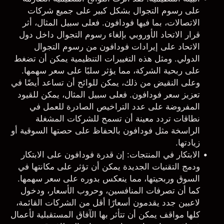
على رسوم التجوال بشكل كبير على جميع شركات
الاتصالات، بما فيها فودافون. فعلى سبيل المثال، أثر
قرار الاتحاد الأوروبي بإلغاء رسوم التجوال داخل دول
الاتحاد على إيرادات فودافون من رسوم التجوال
الدولي. ومثل هذه التغييرات التنظيمية يمكن أن تضغط
على ربحية الشركة، مما يؤثر سلبًا على سعر سهمها.
وعلى النقيض من ذلك، يمكن للوائح أن تساعد أيضًا في
تعزيز سعر فودافون. فعلى سبيل المثال، يمكن للقيود
المفروضة على عدد التراخيص الصادرة للعمل في
نطاقات تردد معينة أن تسمح للشركات المشغلة
الراسخة مثل فودافون بالحفاظ على حصتها السوقية أو
زيادتها.
الابتكار في المنتجات
: إن قدرة فودافون على الابتكار
ودمج التقنيات الجديدة يمكن أن تؤثر على مكانتها في
السوق وربحيتها، مما ينعكس بدوره على سعر سهمها.
كما أن تصرفات المنافسين، وحروب الأسعار، ودخول
لاعبين جدد يقدمون أسعارًا أقل من الشركات القائمة،
كلها مواقف يمكن أن تتأثر بها الآفاق المستقبلية لأعمال