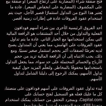
فتح صفقة شراء (المضاربة على ارتفاع السعر) أو صفقة بيع
على المكشوف (المضاربة على انخفاض السعر). عادة ما
يُعتبر هذا النوع من التداول استثمارًا قصير الأجل، حيث يتم
استخدام عقود الفروقات عادة في إطارات زمنية أقصر.
أحد الفروق الرئيسية الأخرى بين شراء أسهم فودافون
الفعلية والتداول من خلال أحد المشتقات هو الرافعة المالية
التي يمكن استخدامها مع الخيار الثاني. عادة ما يتم تداول
عقود الفروقات
على الهامش
، مما يعني أن المتداول يصبح
لديه تعرضًا لصفقات أكبر بحجم استثمار صغير نسبيًا. ومع
ذلك، يجب الانتباه إلى أن الرافعة المالية تزيد من حجم
الأرباح والخسائر المحتملة على حد سواء، مما يجعل التداول
باستخدامها محفوفًا بالمخاطر. ولتعلّم المزيد حول
كيفية
تداول الأسهم
، يمكنك الرجوع إلى دليلنا الشامل لتداول
الأسهم.
لبدء تداول عقود الفروقات على أسهم فودافون على منصتنا،
كل ما عليك فعله هو التسجيل لفتح حسابك على
Capital.com، وبمجرد التحقق من حسابك، يمكنك استخدام
منصتنا الإلكترونية
المتقدمة أو تنزيل
تطبيقنا سهل