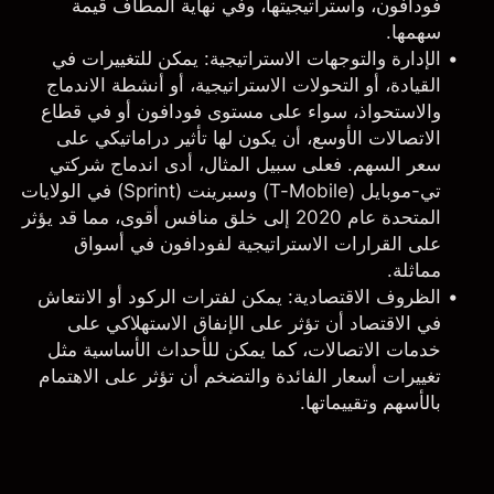
فودافون، واستراتيجيتها، وفي نهاية المطاف قيمة
سهمها.
الإدارة والتوجهات الاستراتيجية
: يمكن للتغييرات في
القيادة، أو التحولات الاستراتيجية، أو أنشطة الاندماج
والاستحواذ، سواء على مستوى فودافون أو في قطاع
الاتصالات الأوسع، أن يكون لها تأثير دراماتيكي على
سعر السهم. فعلى سبيل المثال، أدى اندماج شركتي
تي-موبايل (T-Mobile) وسبرينت (Sprint) في الولايات
المتحدة عام 2020 إلى خلق منافس أقوى، مما قد يؤثر
على القرارات الاستراتيجية لفودافون في أسواق
مماثلة.
الظروف الاقتصادية
: يمكن لفترات الركود أو الانتعاش
في الاقتصاد أن تؤثر على الإنفاق الاستهلاكي على
خدمات الاتصالات، كما يمكن للأحداث الأساسية مثل
تغييرات أسعار الفائدة والتضخم أن تؤثر على الاهتمام
بالأسهم وتقييماتها.