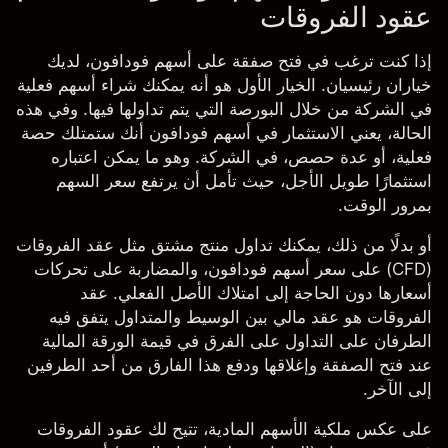
عقود الفروقات
إذا كنت ترغب في فتح صفقة على أسهم فودافون، لديك
خياران رئيسيان. الخيار الأول هو أنه يمكنك شراء أسهم فعلية
في الشركة من خلال البورصة التي يتم تداولها فيها. وفي هذه
الحالة، يعني الاستثمار في أسهم فودافون أنك ستمتلك حصة
فعلية، أو عدة حصص، في الشركة. وهو ما يمكن اعتباره
استثمارًا طويل الأجل، حيث تأمل أن يرتفع سعر السهم
بمرور الوقت.
أو بدلًا من ذلك، يمكنك تداول منتج مشتق مثل
عقد الفروقات
(CFD)
على سعر أسهم فودافون، والمضاربة على تحركات
أسعارها دون الحاجة إلى امتلاك الأصل الفعلي. عقد
الفروقات هو عقد مالي بين الوسيط والمتداول يتفق فيه
الطرفان على التداول على الفرق في قيمة الورقة المالية
عند فتح الصفقة وإغلاقها ودفع هذا الفارق من أحد الطرفين
إلى الآخر.
على عكس ملكية الأسهم المادية، تتيح لك عقود الفروقات