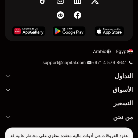
Arabic
Egypt
support@capital.com
+971 4 576 8641
التداول
الأسواق
التسعير
من نحن
عقود الفروقات هي أدوات مالية معقدة تنطوي على مخاطر عالية قد