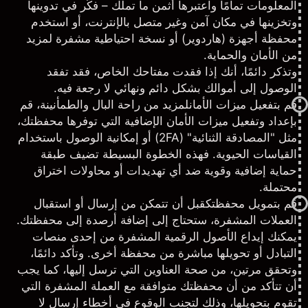
المعلومات تمامًا واعتبرها أثمن ما تملك – فكّر في تدوينها
وتخزينها في مكان آمن وغير متصل بالإنترنت، أو استخدم
محفظة أجهزة (هاردوير) أو نسخة احتياطية مشفرة لمزيد
من الأمان والحماية.
وتذكر دائمًا، أنك إذا فقدت مفتاحك الخاص، فقد تفقد
الوصول إلى أموالك بشكل دائم ونهائي لا رجعة فيه.
قم بتفعيل ميزات الأمان
لمزيد من راحة البال والطمأنينة، قم
بإعداد وتفعيل ميزات الأمان الإضافية التي توفرها محفظتك،
مثل "المصادقة الثنائية" (2FA) أو إمكانية الوصول باستخدام
القياسات الحيوية. فهذه الخطوة البسيطة تضيف طبقة
حماية إضافية وقوية ضد أي تهديدات أو محاولات اختراق
محتملة.
قم بتمويل محفظتك
قبل أن تتمكن من إرسال أو استقبال
العملات المشفرة، ستحتاج إلى إضافة أرصدة إلى محفظتك.
يمكنك إيداع الأصول الرقمية المشفرة من إحدى منصات
التبادل أو تحويلها مباشرة من محفظة أخرى. وتأكد دائمًا،
وتحقق مرتين، من صحة العناوين التي ترسل إليها، كما يجب
أن تتأكد من أن محفظتك متوافقة مع العملة المشفرة التي
تقوم بتحويلها، وذلك لتجنب الوقوع في أخطاء إرسال لا