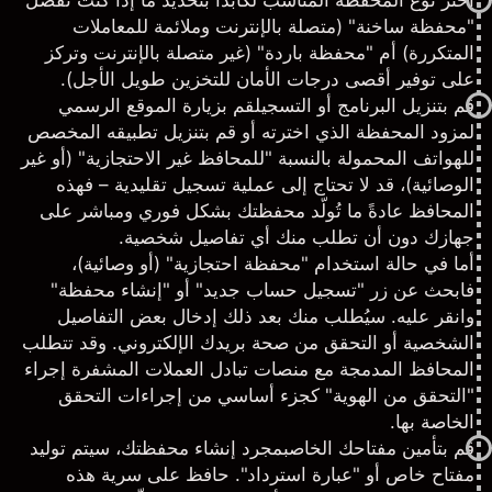
اختر نوع المحفظة المناسب لك
ابدأ بتحديد ما إذا كنت تفضل
"محفظة ساخنة" (متصلة بالإنترنت وملائمة للمعاملات
المتكررة) أم "محفظة باردة" (غير متصلة بالإنترنت وتركز
على توفير أقصى درجات الأمان للتخزين طويل الأجل).
قم بتنزيل البرنامج أو التسجيل
قم بزيارة الموقع الرسمي
لمزود المحفظة الذي اخترته أو قم بتنزيل تطبيقه المخصص
للهواتف المحمولة بالنسبة "للمحافظ غير الاحتجازية" (أو غير
الوصائية)، قد لا تحتاج إلى عملية تسجيل تقليدية – فهذه
المحافظ عادةً ما تُولّد محفظتك بشكل فوري ومباشر على
جهازك دون أن تطلب منك أي تفاصيل شخصية.
أما في حالة استخدام "محفظة احتجازية" (أو وصائية)،
فابحث عن زر "تسجيل حساب جديد" أو "إنشاء محفظة"
وانقر عليه. سيُطلب منك بعد ذلك إدخال بعض التفاصيل
الشخصية أو التحقق من صحة بريدك الإلكتروني. وقد تتطلب
المحافظ المدمجة مع منصات تبادل العملات المشفرة إجراء
"التحقق من الهوية" كجزء أساسي من إجراءات التحقق
الخاصة بها.
قم بتأمين مفتاحك الخاص
بمجرد إنشاء محفظتك، سيتم توليد
مفتاح خاص أو "عبارة استرداد". حافظ على سرية هذه