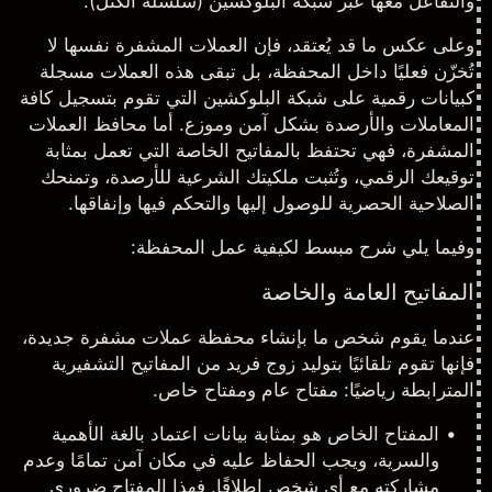
والتفاعل معها عبر شبكة البلوكشين (سلسلة الكتل).
وعلى عكس ما قد يُعتقد، فإن
العملات المشفرة
نفسها لا
تُخزّن فعليًا داخل المحفظة، بل تبقى هذه العملات مسجلة
كبيانات رقمية على شبكة البلوكشين التي تقوم بتسجيل كافة
المعاملات والأرصدة بشكل آمن وموزع. أما محافظ العملات
المشفرة، فهي تحتفظ بالمفاتيح الخاصة التي تعمل بمثابة
توقيعك الرقمي، وتُثبت ملكيتك الشرعية للأرصدة، وتمنحك
الصلاحية الحصرية للوصول إليها والتحكم فيها وإنفاقها.
وفيما يلي شرح مبسط لكيفية عمل المحفظة:
المفاتيح العامة والخاصة
عندما يقوم شخص ما بإنشاء محفظة عملات مشفرة جديدة،
فإنها تقوم تلقائيًا بتوليد زوج فريد من المفاتيح التشفيرية
المترابطة رياضيًا: مفتاح عام ومفتاح خاص.
المفتاح الخاص هو بمثابة بيانات اعتماد بالغة الأهمية
والسرية، ويجب الحفاظ عليه في مكان آمن تمامًا وعدم
مشاركته مع أي شخص إطلاقًا. فهذا المفتاح ضروري