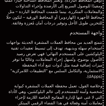
(وهي المحافظ الباردة). وتُعتبر المحافظ الساخنة خيارًا عمليًا
ومفيدًا للوصول السريع إلى الأرصدة وإجراء التداولات
والمعاملات المتكررة، بينما صُممت المحافظ الباردة – مثل
محافظ الأجهزة (الهاردوير) أو المحافظ الورقية – لتكون حلًا
للتخزين طويل الأجل وتوفير درجات أمان مُعززة وفائقة.
واجهة المستخدم
تتمتع العديد من محافظ العملات المشفرة الحديثة بواجهات
استخدام سهلة وبديهية، تهدف إلى تبسيط تعقيدات تقنية
البلوكشين على المستخدم النهائي؛ فهي تعرض رصيد
الأصول بوضوح، وتُسهل إجراء المعاملات، وغالبًا ما توفر
ميزات إضافية قيمة مثل أدوات تتبع أداء المحفظة
الاستثمارية، والتكامل السلس مع "التطبيقات اللامركزية"
(dApps).
وخلاصة القول، تعمل محفظة العملات المشفرة كبوابة
شخصية وآمنة للمستخدم إلى عالم البلوكشين، وهي الأداة
التي لا غنى عنها لإدارة المفاتيح الخاصة اللازمة لإجراء
معاملات آمنة وفعالة في هذا الفضاء الرقمي المبتكر.