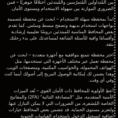
بين المُتداولين المُتمرّسين والمُبتدئين اختلافًا جوهريًا – فمن
الضروري الموازنة بين سهولة الاستخدام ومستوى الأمان.
ابدأ بمحفظة سهلة الاستخدام
– ابحث عن محفظة مُصممة
بواجهات استخدام بديهية وتصفح مبسط وسلس. كما تقدم
بعض المحافظ المناسبة للمبتدئين دروسًا تعليمية إرشادية
وأقسامًا وافية للأسئلة الشائعة لمساعدتك على بدء رحلتك
بثقة.
اختر محفظة تتمتع بتوافقية مع أجهزة متعددة
– ابحث عن
محفظة تعمل عبر
مختلف الأجهزة
التي تستخدمها، مثل
الهواتف المحمولة، والحواسيب المكتبية، ومتصفحات الويب.
وهذا يضمن لك إمكانية الوصول المريح إلى أصولك أينما كنت
وفي أي وقت.
أعطِ الأولوية للمحافظ ذات الأمان القوي
– تُعد الميزات
الأمنية المتقدمة، مثل "المصادقة الثنائية" (2FA) والمفاتيح
الخاصة المُشفرة، من الضرورات التي لا يمكن التنازل عنها.
ولتعزيز مستوى الحماية، قد تتضمن بعض المحافظ خيارات
إضافية لتسجيل الدخول باستخدام القياسات الحيوية