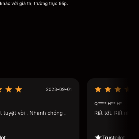
khác với giá thị trường trực tiếp.
2023-09-01
Q**** H** H*
t tuyệt vời . Nhanh chóng .
Rất tốt. Rất nhanh