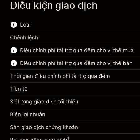
Điều kiện giao dịch
Loại
Chênh lệch
Thị trường tài chính này chỉ dành cho giao dịch
Điều chỉnh phí tài trợ qua đêm cho vị thế mua
CFD.
Điều chỉnh phí tài trợ qua đêm cho vị thế bán
Tìm hiểu thêm về:
CFD
Thời gian điều chỉnh phí tài trợ qua đêm
Tiền tệ
Số lượng giao dịch tối thiểu
Biên lợi nhuận. Đầu tư của
$1,000.00
bạn
Biên lợi nhuận
Biên lợi nhuận. Đầu tư của
$1,000.00
Điều chỉnh phí tài trợ qua
bạn
-0.01096
Sàn giao dịch chứng khoán
đêm
%
Điều chỉnh phí tài trợ qua
Phí được tính trên toàn bộ giá trị
1
-0.01096