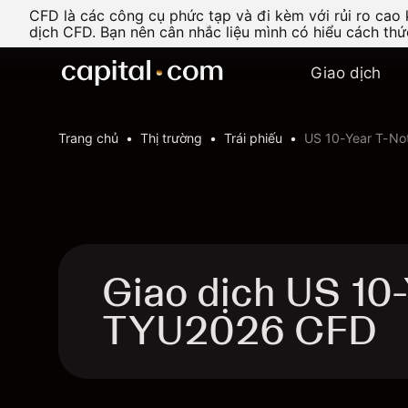
CFD là các công cụ phức tạp và đi kèm với rủi ro cao
dịch CFD. Bạn nên cân nhắc liệu mình có hiểu cách th
Giao dịch
Trang chủ
Thị trường
Trái phiếu
US 10-Year T-Not
Giao dịch US 10-
TYU2026 CFD