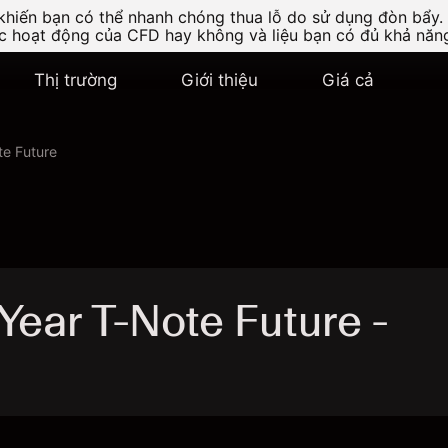
 khiến bạn có thể nhanh chóng thua lỗ do sử dụng đòn bẩy.
ức hoạt động của CFD hay không và liệu bạn có đủ khả năng
Thị trường
Giới thiệu
Giá cả
e Future
Year T-Note Future -