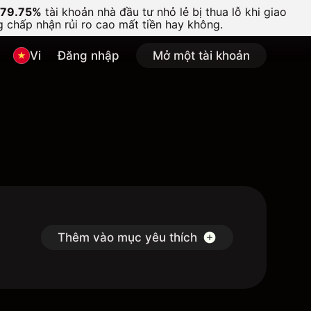
79.75%
tài khoản nhà đầu tư nhỏ lẻ bị thua lỗ khi giao
 chấp nhận rủi ro cao mất tiền hay không.
Vi
Đăng nhập
Mở một tài khoản
Thêm vào mục yêu thích