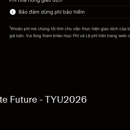
Phí hoa hồng giao dịch
(-$21.92)
đêm
vị thế.
%
Phí được tính trên toàn bộ giá trị
Bảo đảm dừng phí bảo hiểm
Quy mô giao dịch với đòn bẩy ~
$200,000.00
(-$21.92)
vị thế.
Tiền từ đòn bẩy ~ $
$199,000.00
Quy mô giao dịch với đòn bẩy ~
$200,000.00
1
Khoản phí mà chúng tôi tính cho việc thực hiện giao dịch của b
Tiền từ đòn bẩy ~ $
$199,000.00
giá bán. Vui lòng tham khảo mục
Phí và Lệ phí
trên trang web c
Đi đến nền tảng
Phí và Lệ phí
Đi đến nền tảng
ote Future - TYU2026