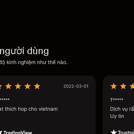
 người dùng
độ kinh nghiệm như thế nào.
2022-03-01
****
T*****
at thich hop cho vietnam
Dịch vụ rấ
Uy tin