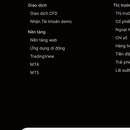
Giao dịch
Thị trườ
Giao dịch CFD
Thị trư
Nhận Tài khoản demo
Cổ phi
Ngoại h
Nền tảng
Chỉ số
Nền tảng web
Hàng h
Ứng dụng di động
Tiền đi
TradingView
Trái ph
MT4
Lãi suấ
MT5