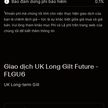
Bảo đảm dừng phí bảo hiểm
0.1
%
Quy mô giao dịch với đòn bẩy ~
£100,000.00
Đi đến nền tảng
Tiền từ đòn bẩy ~ $
£99,000.00
1
Khoản phí mà chúng tôi tính cho việc thực hiện giao dịch của
bạn là chênh lệch giá – tức là sự khác biệt giữa giá mua và giá
bán. Vui lòng tham khảo mục
Phí và Lệ phí
trên trang web của
Đi đến nền tảng
Phí và Lệ phí
chúng tôi để biết thêm thông tin
Giao dịch UK Long Gilt Future -
FLGU6
UK Long-term Gilt