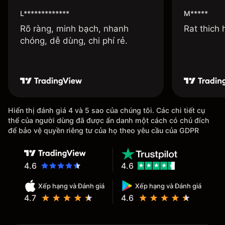
L*************
M*****
Rõ ràng, minh bạch, nhanh
Rat thich
chóng, dễ dùng, chi phí rẻ.
Hiển thị đánh giá 4 và 5 sao của chúng tôi. Các chi tiết cụ
thể của người dùng đã được ẩn danh một cách có chủ đích
để bảo vệ quyền riêng tư của họ theo yêu cầu của GDPR
4.6
4.6
Xếp hạng và Đánh giá
Xếp hạng và Đánh giá
4.7
4.6