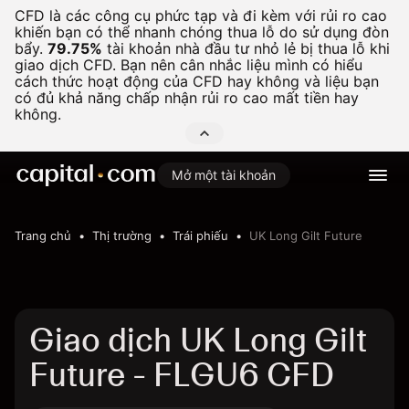
CFD là các công cụ phức tạp và đi kèm với rủi ro cao
khiến bạn có thể nhanh chóng thua lỗ do sử dụng đòn
bẩy.
79.75%
tài khoản nhà đầu tư nhỏ lẻ bị thua lỗ khi
giao dịch CFD. Bạn nên cân nhắc liệu mình có hiểu
cách thức hoạt động của CFD hay không và liệu bạn
có đủ khả năng chấp nhận rủi ro cao mất tiền hay
không.
Mở một tài khoản
Trang chủ
Thị trường
Trái phiếu
UK Long Gilt Future
Giao dịch UK Long Gilt
Future - FLGU6 CFD