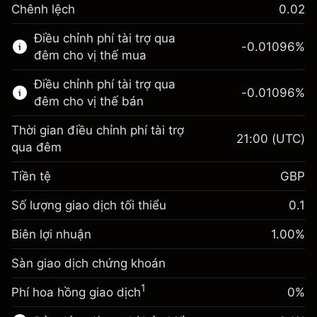
Chênh lệch
0.02
Thị trường tài chính này chỉ dành cho giao
Điều chỉnh phí tài trợ qua
dịch CFD.
-0.01096
%
đêm cho vị thế mua
Tìm hiểu thêm về:
Điều chỉnh phí tài trợ qua
-0.01096
%
CFD
đêm cho vị thế bán
Thời gian điều chỉnh phí tài trợ
21:00
(UTC)
qua đêm
Tiền tệ
GBP
Biên lợi nhuận. Đầu tư
£1,000.00
của bạn
Số lượng giao dịch tối thiểu
0.1
Điều chỉnh phí tài trợ qua
Biên lợi nhuận. Đầu tư
-0.01096
£1,000.00
Biên lợi nhuận
đêm
1.00
%
của bạn
%
Phí được tính trên toàn bộ giá
(-£10.96)
Sàn giao dịch chứng khoán
Điều chỉnh phí tài trợ qua
trị vị thế.
-0.01096
đêm
Quy mô giao dịch với đòn bẩy ~
£100,000.00
%
1
Phí hoa hồng giao dịch
0%
Phí được tính trên toàn bộ giá
Tiền từ đòn bẩy ~ $
£99,000.00
(-£10.96)
trị vị thế.