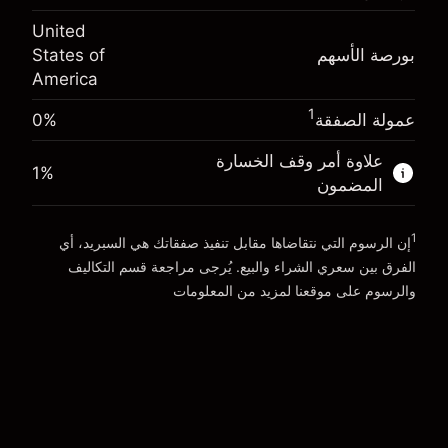
-0.000654
الأموال من الرافعة المالية ~ دولار
$19,000.00
رسوم التبييت
United
%
الرسوم من قيمة الصفقة الكاملة
بورصة الأسهم
States of
(-$0.13)
America
انتقل إلى المنصة
حجم الصفقة بالرافعة المالية ~
$20,000.00
الأموال من الرافعة المالية ~ دولار
$19,000.00
1
عمولة الصفقة
0%
علاوة أمر وقف الخسارة
1
%
انتقل إلى المنصة
المضمون
1
إن الرسوم التي نتقاضاها مقابل تنفيذ صفقاتك هي السبريد، أي
الفرق بين سعري الشراء والبيع. يُرجى مراجعة قسم
التكاليف
والرسوم
على موقعنا لمزيد من المعلومات