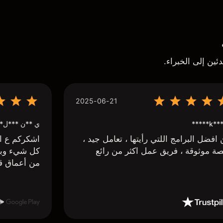
ئين إلى الخبراء.
2025-06-21
k*** H*
ي **ن ***ل*
افضل البرامج اللتي رأيتها ، تعامل جيد ،
اشكركم ع اج
ة موثوقة ، فريق عمل اكثر من رائع
كل شيء وبا
من أعماق ق