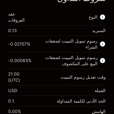
عقد
النوع
الفروقات
السبريد
0.13
هذا السوق المالي متاح للتداول من خلال عقود
الفروقات.
رسوم تمويل التبييت لصفقات
-0.02157
%
الشراء
اعرف المزيد عن:
رسوم تمويل التبييت لصفقات
عقود الفروقات
-0.00065
%
البيع على المكشوف
21:00
وقت تعديل رسوم التبييت
(UTC)
الهامش. استثمارك
$1,000.00
العملة
USD
-0.021568
رسوم التبييت
%
الحد الأدنى للكمية المتداولة
0.1
الرسوم من قيمة الصفقة الكاملة
(-$4.31)
الهامش. استثمارك
$1,000.00
الهامش
%
5.00
حجم الصفقة بالرافعة المالية ~
$20,000.00