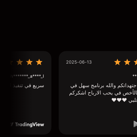
2025-06-13
**
h*******_a****_l***
تهداتكم والله برنامج سهل في
سريع في تنفيذ الاوا
لأخص في يحب الارباح اشكركم
لبي ❤️❤️❤️