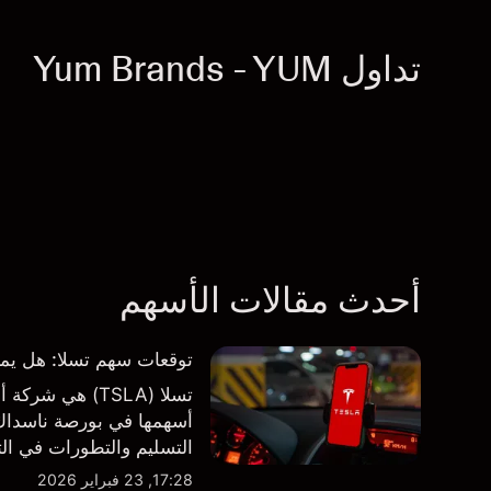
تداول Yum Brands - YUM
أحدث مقالات الأسهم
توقعات سهم تسلا: هل يمكن لأرباح ال
تسلا (TSLA) هي
أسهمها في بورصة ناسداك و
طرف ثالث والتحليل الفني
17:28, 23 فبراير 2026