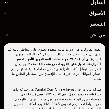
التداول
الأسواق
التسعير
من نحن
عقود الفروقات هي أدوات مالية معقدة تنطوي على مخاطر عالية قد
تؤدي إلى خسارة سريعة للأموال بسبب الرافعة المالية..
وتجدر
الإشارة إلى أن %79.75 من حسابات المستثمرين الأفراد تخسر
الأموال عند تداول عقود الفروقات مع مقدم الخدمة هذا
.
يجب أن
تفكر مليّا فيما إذا كنت قادرًا على تحمّل مخاطر عالية قد تؤدي إلى
خسارة أموالك. يُرجى قراءة بيان الإفصاح عن المخاطر الخاص بنا
بعناية
شركة Capital Com Online Investments Ltd هي شركة ذات
مسؤولية محدودة تحمل رقم 209236B، وهي مُسجلة في
كومنولث جزر البهاما ومُرخصة من قبل هيئة الأوراق المالية في
جزر البهاما تحت رقم ترخيص SIA-F245. يقع المكتب المُسجّل
للشركة في 3 بايسايد إكزكيوتيف بارك، شارع بليك-ويست باي، ص.