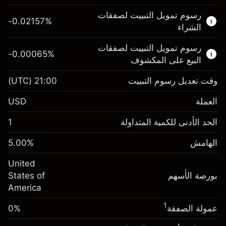
هذا السوق المالي متاح للتداول من خلال عقود
رسوم تمويل التبييت لصفقات
الفروقات.
-0.02157
%
الشراء
اعرف المزيد عن:
رسوم تمويل التبييت لصفقات
-0.00065
%
عقود الفروقات
البيع على المكشوف
وقت تعديل رسوم التبييت
21:00
(UTC)
العملة
الهامش. استثمارك
$1,000.00
USD
-0.021568
الحد الأدنى للكمية المتداولة
1
رسوم التبييت
%
الرسوم من قيمة الصفقة الكاملة
(-$4.31)
الهامش
%
5.00
الهامش. استثمارك
$1,000.00
حجم الصفقة بالرافعة المالية ~
$20,000.00
United
-0.000654
الأموال من الرافعة المالية ~ دولار
$19,000.00
رسوم التبييت
بورصة الأسهم
%
States of
الرسوم من قيمة الصفقة الكاملة
(-$0.13)
America
انتقل إلى المنصة
حجم الصفقة بالرافعة المالية ~
$20,000.00
1
عمولة الصفقة
0%
الأموال من الرافعة المالية ~ دولار
$19,000.00