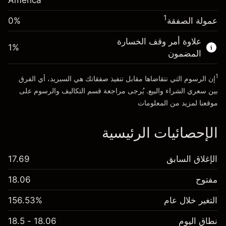
America
انتقل إلى المنصة
حجم الصفقة بالرافعة المالية ~
$5,000.00
1
عمولة الصفقة
0%
الأموال من الرافعة المالية ~ دولار
$4,000.00
علاوة أمر وقف الخسارة
1
%
المضمون
انتقل إلى المنصة
1
إن الرسوم التي نتقاضاها مقابل تنفيذ صفقاتك هي السبريد، أي الفرق
بين سعري الشراء والبيع. يُرجى مراجعة قسم
التكاليف والرسوم
على
موقعنا لمزيد من المعلومات
الإحصائيات الرئيسية
الإغلاق السابق
17.69
مفتوح
18.06
التغير خلال عام
156.53%
نطاق اليوم
18.06 - 18.5