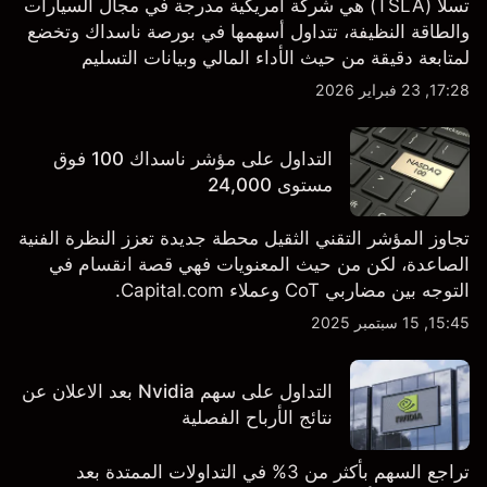
تسلا (TSLA) هي شركة أمريكية مدرجة في مجال السيارات
والطاقة النظيفة، تتداول أسهمها في بورصة ناسداك وتخضع
لمتابعة دقيقة من حيث الأداء المالي وبيانات التسليم
والتطورات في التكنولوجيا والتصنيع. استكشف أهداف أسعار
17:28, 23 فبراير 2026
TSLA من طرف ثالث والتحليل الفني.
التداول على مؤشر ناسداك 100 فوق
مستوى 24,000
تجاوز المؤشر التقني الثقيل محطة جديدة تعزز النظرة الفنية
الصاعدة، لكن من حيث المعنويات فهي قصة انقسام في
التوجه بين مضاربي CoT وعملاء Capital.com.
15:45, 15 سبتمبر 2025
التداول على سهم Nvidia بعد الاعلان عن
نتائج الأرباح الفصلية
تراجع السهم بأكثر من 3% في التداولات الممتدة بعد