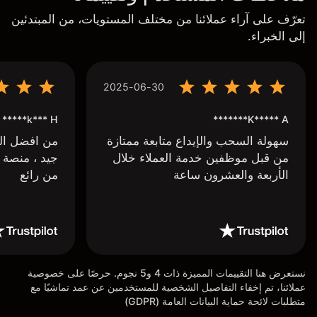
تعرّف على آراء عملائنا من مختلف المستويات، من المبتدئين
إلى الخبراء.
2025-06-30
k*** H*****
K***** A*******
سهولة السحب والإيداع متابعة ممتازة
من افضل البر
من قبل موظفين خدمة العملاء خلال
جيد ، منصة 
الأربعة والعشرون ساعة
من رائع
نستعرض هنا التقييمات المميزة ذات 4 و5 نجوم. حرصًا على خصوصية
عملائنا، تم إخفاء التفاصيل الشخصية للمستخدمين عن عمد تماشيًا مع
متطلبات لائحة حماية البيانات العامة (GDPR)