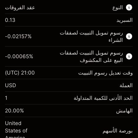
النوع
عقد الفروقات
السبريد
0.13
هذا السوق المالي متاح للتداول من خلال عقود
رسوم تمويل التبييت لصفقات
الفروقات.
-0.02157
%
الشراء
اعرف المزيد عن:
رسوم تمويل التبييت لصفقات
-0.00065
%
عقود الفروقات
البيع على المكشوف
وقت تعديل رسوم التبييت
21:00
(UTC)
العملة
الهامش. استثمارك
$1,000.00
USD
-0.021568
الحد الأدنى للكمية المتداولة
1
رسوم التبييت
%
الرسوم من قيمة الصفقة الكاملة
(-$1.08)
الهامش
%
20.00
الهامش. استثمارك
$1,000.00
حجم الصفقة بالرافعة المالية ~
$5,000.00
United
-0.000654
الأموال من الرافعة المالية ~ دولار
$4,000.00
رسوم التبييت
بورصة الأسهم
%
States of
الرسوم من قيمة الصفقة الكاملة
(-$0.03)