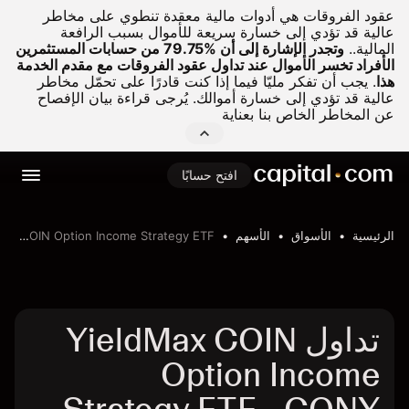
عقود الفروقات هي أدوات مالية معقدة تنطوي على مخاطر
عالية قد تؤدي إلى خسارة سريعة للأموال بسبب الرافعة
المالية..
وتجدر الإشارة إلى أن %79.75 من حسابات المستثمرين
الأفراد تخسر الأموال عند تداول عقود الفروقات مع مقدم الخدمة
هذا
.
يجب أن تفكر مليّا فيما إذا كنت قادرًا على تحمّل مخاطر
عالية قد تؤدي إلى خسارة أموالك. يُرجى قراءة بيان الإفصاح
عن المخاطر الخاص بنا بعناية
افتح حسابًا
الرئيسية
الأسواق
الأسهم
YieldMax COIN Option Income Strategy ETF
تداول YieldMax COIN
Option Income