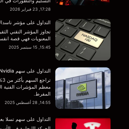
طرف ثالث والتحليل الفني
17:28, 23 فبراير 2026
التداول على مؤشر ناسداك 100 فوق مستوى 000
تجاوز المؤشر التقني الثق
المعنويات فهي قصة انقسام في التوجه
15:45, 15 سبتمبر 2025
التداول على سهم Nvidia بعد الاعلان عن نتائج الأرباح الفصلية
تر
معظم المؤشرات الفنية الر
المفرط.
14:55, 28 أغسطس 2025
التداول على سهم تسلا بعد 
الحركة الإيجابية في ال