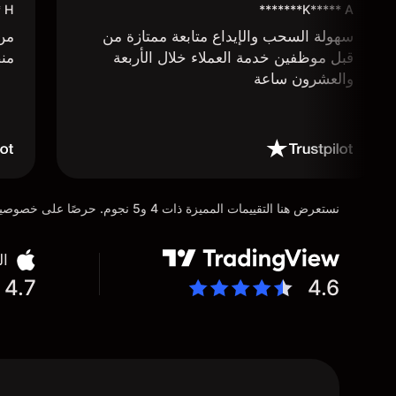
****
K***** A*******
سهولة السحب والإيداع متابعة ممتازة من
من 
قبل موظفين خدمة العملاء خلال الأربعة
منص
والعشرون ساعة
نستعرض هنا التقييمات المميزة ذات 4 و5 نجوم. حرصًا على خصوصية عملائنا، تم إخفاء التفاصيل الشخصية للمستخدمين عن عمد تماشيًا مع متطلبات لائحة حماية البيانات العامة (GDPR)
ال
4.7
4.6