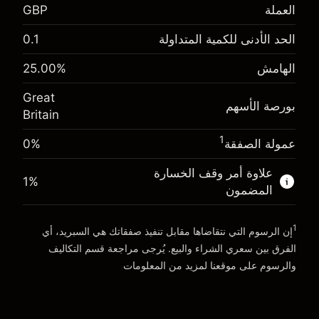
العملة
GBP
-0.021272
رسوم التبييت
%
الحد الأدنى للكمية المتداولة
0.1
الرسوم من قيمة الصفقة الكاملة
(-£0.85)
الهامش. استثمارك
£1,000.00
الهامش
%
25.00
حجم الصفقة بالرافعة المالية ~
£4,000.00
-0.000646
الأموال من الرافعة المالية ~ دولار
£3,000.00
رسوم التبييت
Great
%
بورصة الأسهم
الرسوم من قيمة الصفقة الكاملة
Britain
(-£0.03)
انتقل إلى المنصة
حجم الصفقة بالرافعة المالية ~
£4,000.00
1
عمولة الصفقة
0%
الأموال من الرافعة المالية ~ دولار
£3,000.00
علاوة أمر وقف الخسارة
1
%
المضمون
انتقل إلى المنصة
1
إن الرسوم التي نتقاضاها مقابل تنفيذ صفقاتك هي السبريد، أي
الفرق بين سعري الشراء والبيع. يُرجى مراجعة قسم
التكاليف
والرسوم
على موقعنا لمزيد من المعلومات