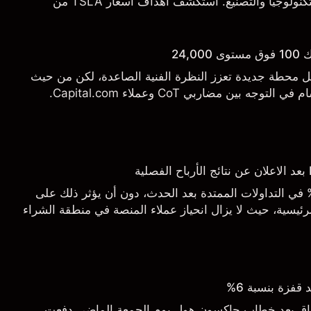
التسليم والتطورات في التكنولوجيا والتصنيع. استكشف أهداف أسعار TSLA من
.
24,
يل محطة جديدة تعزز النظرة الفنية الصاعدة، لكن من حيث
 بين مضاربي CoT وعملاء Capital.com.
اجع السهم بأكثر من 3% في التداولات الممتدة بعد الحدث، دون أن يؤثر ذلك على
ئيسية، حيث لا يزال انحياز عملاء المنصة في منطقة الشراء
قفزة بنسبة 6%
أسواق بعد خطاب جاكسون هول يوم الجمعة الماضي دفعت