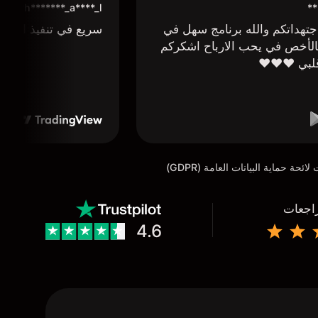
**
h*******_a****_l***
تهداتكم والله برنامج سهل في
سريع في تنفيذ الاوا
لأخص في يحب الارباح اشكركم
لبي ❤️❤️❤️
راجعات
4.6