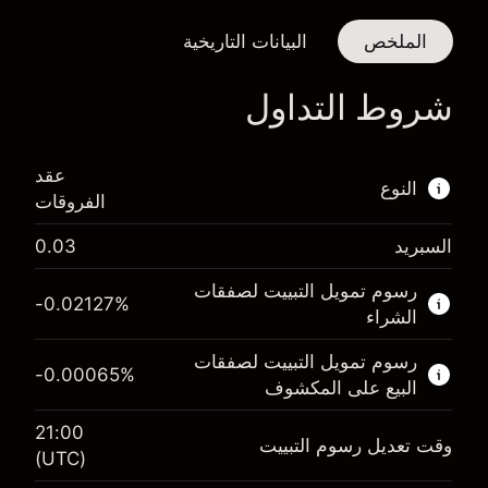
الملخص
البيانات التاريخية
شروط التداول
ا
عقد
النوع
الفروقات
السبريد
0.03
هذا السوق المالي متاح للتداول من خلال عقود
الفروقات.
رسوم تمويل التبييت لصفقات
-0.02127
%
الشراء
اعرف المزيد عن:
رسوم تمويل التبييت لصفقات
عقود الفروقات
-0.00065
%
البيع على المكشوف
21:00
وقت تعديل رسوم التبييت
(UTC)
الهامش. استثمارك
£1,000.00