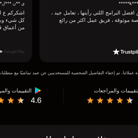
k*** H*
ي **ن ***ل*
افضل البرامج اللتي رأيتها ، تعامل جيد ،
اشكركم ع اج
ة موثوقة ، فريق عمل اكثر من رائع
كل شيء وبا
من أعماق ق
تقييمات والمراجعات
التقييمات والم
4.6