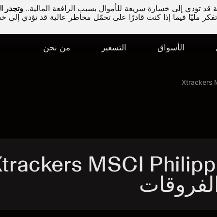
قد تؤدي إلى خسارة سريعة للأموال بسبب الرافعة المالية..
كر مليّا فيما إذا كنت قادرًا على تحمّل مخاطر عالية قد تؤدي إلى خ
الأسواق
التسعير
من نحن
Xtrackers 
trackers MSCI Philippine