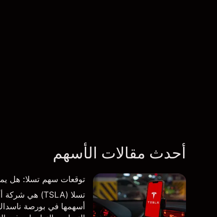
أحدث مقالات الأسهم
توقعات سهم تسلا: هل يمكن لأرباح ال
تسلا (TSLA) هي
أسهمها في بورصة ناسداك و