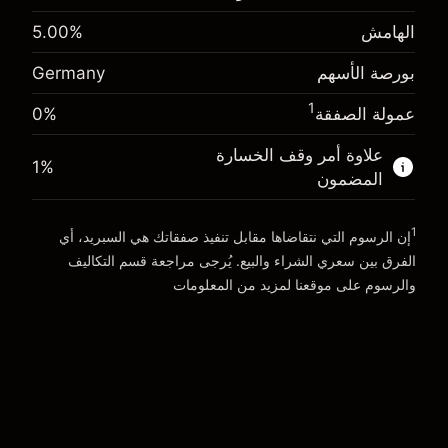
(-€3.46)
الهامش. استثمارك
€1,000.00
الهامش
%
5.00
حجم الصفقة بالرافعة المالية ~
€20,000.00
-0.004915
الأموال من الرافعة المالية ~ دولار
€19,000.00
رسوم التبييت
بورصة الأسهم
Germany
%
الرسوم من قيمة الصفقة الكاملة
(-€0.98)
1
عمولة الصفقة
0%
انتقل إلى المنصة
حجم الصفقة بالرافعة المالية ~
€20,000.00
الأموال من الرافعة المالية ~ دولار
€19,000.00
علاوة أمر وقف الخسارة
1
%
المضمون
انتقل إلى المنصة
1
إن الرسوم التي نتقاضاها مقابل تنفيذ صفقاتك هي السبريد، أي
الفرق بين سعري الشراء والبيع. يُرجى مراجعة قسم
التكاليف
والرسوم
على موقعنا لمزيد من المعلومات