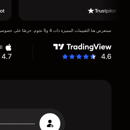
نستعرض هنا التقييمات المميزة ذات 4 و5 نجوم. حرصًا على خصوصية عملائنا، تم إخفاء التفاصيل الشخصية للمستخدمين عن عمد تماشيًا مع متطلبات لائحة حماية البيانات العامة (GDPR)
ال
4.7
4.6