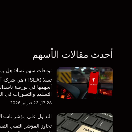
أحدث مقالات الأسهم
توقعات سهم تسلا: هل يمكن لأرباح ال
تسلا (TSLA) هي
أسهمها في بورصة ناسداك و
طرف ثالث والتحليل الفني
17:28, 23 فبراير 2026
التداول على مؤشر ناسداك 100 فوق مستوى 000
تجاوز المؤشر التقني الثق