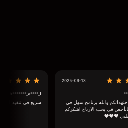
2025-06-13
**
h*******_a****_l***
تهداتكم والله برنامج سهل في
سريع في تنفيذ الاوا
لأخص في يحب الارباح اشكركم
لبي ❤️❤️❤️