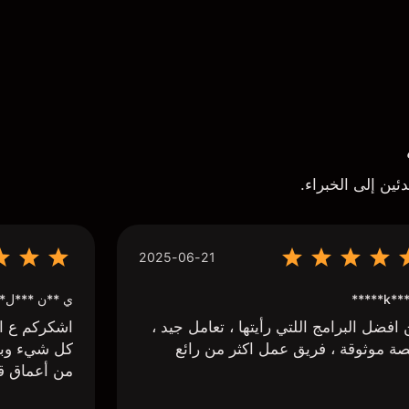
ئين إلى الخبراء.
2025-06-21
k*** H*
ي **ن ***ل*
افضل البرامج اللتي رأيتها ، تعامل جيد ،
اشكركم ع اج
ة موثوقة ، فريق عمل اكثر من رائع
كل شيء وبا
من أعماق ق