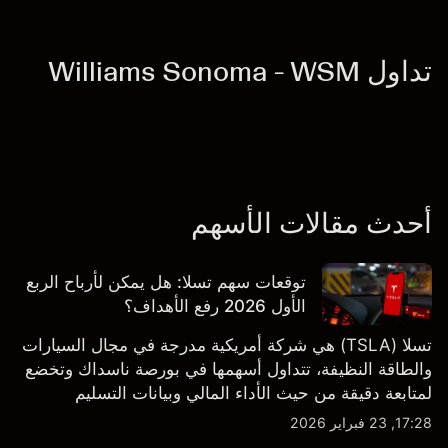
تداول Williams Sonoma - WSM
أحدث مقالات الأسهم
توقعات سهم تسلا: هل يمكن لأرباح الربع
الأول 2026 رفع الأهداف؟
تسلا (TSLA) هي شركة أمريكية مدرجة في مجال السيارات
والطاقة النظيفة، تتداول أسهمها في بورصة ناسداك وتخضع
لمتابعة دقيقة من حيث الأداء المالي وبيانات التسليم
والتطورات في التكنولوجيا والتصنيع. استكشف أهداف أسعار
17:28, 23 فبراير 2026
TSLA من طرف ثالث والتحليل الفني.