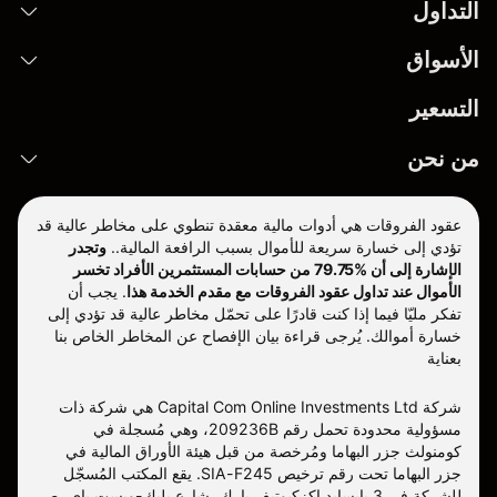
التداول
الأسواق
التسعير
من نحن
عقود الفروقات هي أدوات مالية معقدة تنطوي على مخاطر عالية قد
تؤدي إلى خسارة سريعة للأموال بسبب الرافعة المالية..
وتجدر
الإشارة إلى أن %79.75 من حسابات المستثمرين الأفراد تخسر
الأموال عند تداول عقود الفروقات مع مقدم الخدمة هذا
.
يجب أن
تفكر مليّا فيما إذا كنت قادرًا على تحمّل مخاطر عالية قد تؤدي إلى
خسارة أموالك. يُرجى قراءة بيان الإفصاح عن المخاطر الخاص بنا
بعناية
شركة Capital Com Online Investments Ltd هي شركة ذات
مسؤولية محدودة تحمل رقم 209236B، وهي مُسجلة في
كومنولث جزر البهاما ومُرخصة من قبل هيئة الأوراق المالية في
جزر البهاما تحت رقم ترخيص SIA-F245. يقع المكتب المُسجّل
للشركة في 3 بايسايد إكزكيوتيف بارك، شارع بليك-ويست باي، ص.