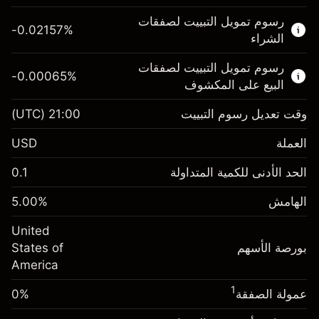
هذا السوق المالي متاح للتداول من خلال عقود
رسوم تمويل التبييت لصفقات
الفروقات.
-0.02157
%
الشراء
اعرف المزيد عن:
رسوم تمويل التبييت لصفقات
-0.00065
%
عقود الفروقات
البيع على المكشوف
وقت تعديل رسوم التبييت
21:00
(UTC)
العملة
الهامش. استثمارك
$1,000.00
USD
-0.021568
الحد الأدنى للكمية المتداولة
0.1
رسوم التبييت
%
الرسوم من قيمة الصفقة الكاملة
(-$4.31)
الهامش
%
5.00
الهامش. استثمارك
$1,000.00
حجم الصفقة بالرافعة المالية ~
$20,000.00
United
-0.000654
الأموال من الرافعة المالية ~ دولار
$19,000.00
رسوم التبييت
بورصة الأسهم
%
States of
الرسوم من قيمة الصفقة الكاملة
(-$0.13)
America
انتقل إلى المنصة
حجم الصفقة بالرافعة المالية ~
$20,000.00
1
عمولة الصفقة
0%
الأموال من الرافعة المالية ~ دولار
$19,000.00