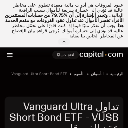
عقود الفروقات هي أدوات مالية معقدة تنطوي على مخاطر
عالية قد تؤدي إلى خسارة سريعة للأموال بسبب الرافعة
المالية..
وتجدر الإشارة إلى أن %79.75 من حسابات المستثمرين
الأفراد تخسر الأموال عند تداول عقود الفروقات مع مقدم الخدمة
هذا
.
يجب أن تفكر مليّا فيما إذا كنت قادرًا على تحمّل مخاطر
عالية قد تؤدي إلى خسارة أموالك. يُرجى قراءة بيان الإفصاح
عن المخاطر الخاص بنا بعناية
افتح حسابًا
الرئيسية
الأسواق
الأسهم
Vanguard Ultra Short Bond ETF
تداول Vanguard Ultra
Short Bond ETF - VUSB