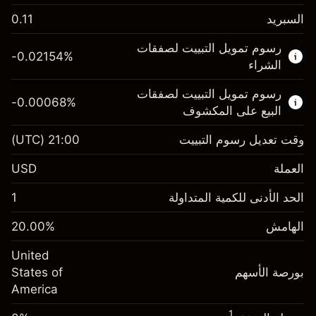
السبريد
0.11
هذا السوق المالي متاح للتداول من خلال عقود
رسوم تمويل التبييت لصفقات
الفروقات.
-0.02154
%
الشراء
اعرف المزيد عن:
رسوم تمويل التبييت لصفقات
-0.00068
%
عقود الفروقات
البيع على المكشوف
وقت تعديل رسوم التبييت
21:00
(UTC)
العملة
الهامش. استثمارك
$1,000.00
USD
-0.02154
الحد الأدنى للكمية المتداولة
1
رسوم التبييت
%
الرسوم من قيمة الصفقة الكاملة
(-$1.08)
الهامش
%
20.00
الهامش. استثمارك
$1,000.00
حجم الصفقة بالرافعة المالية ~
$5,000.00
United
-0.000682
الأموال من الرافعة المالية ~ دولار
$4,000.00
رسوم التبييت
بورصة الأسهم
%
States of
الرسوم من قيمة الصفقة الكاملة
(-$0.03)
America
انتقل إلى المنصة
حجم الصفقة بالرافعة المالية ~
$5,000.00
1