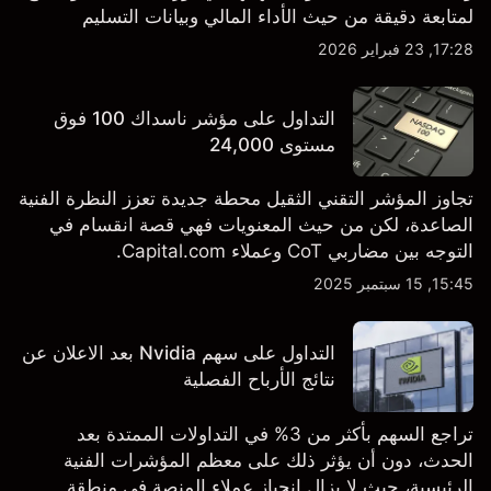
لمتابعة دقيقة من حيث الأداء المالي وبيانات التسليم
والتطورات في التكنولوجيا والتصنيع. استكشف أهداف أسعار
17:28, 23 فبراير 2026
TSLA من طرف ثالث والتحليل الفني.
التداول على مؤشر ناسداك 100 فوق
مستوى 24,000
تجاوز المؤشر التقني الثقيل محطة جديدة تعزز النظرة الفنية
الصاعدة، لكن من حيث المعنويات فهي قصة انقسام في
التوجه بين مضاربي CoT وعملاء Capital.com.
15:45, 15 سبتمبر 2025
التداول على سهم Nvidia بعد الاعلان عن
نتائج الأرباح الفصلية
تراجع السهم بأكثر من 3% في التداولات الممتدة بعد
الحدث، دون أن يؤثر ذلك على معظم المؤشرات الفنية
الرئيسية، حيث لا يزال انحياز عملاء المنصة في منطقة