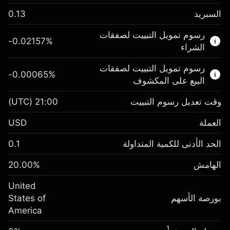
السبريد
0.13
هذا السوق المالي متاح للتداول من خلال عقود
رسوم تمويل التبييت لصفقات
الفروقات.
-0.02157
%
الشراء
اعرف المزيد عن:
رسوم تمويل التبييت لصفقات
-0.00065
%
عقود الفروقات
البيع على المكشوف
وقت تعديل رسوم التبييت
21:00
(UTC)
العملة
الهامش. استثمارك
$1,000.00
USD
-0.021568
الحد الأدنى للكمية المتداولة
0.1
رسوم التبييت
%
الرسوم من قيمة الصفقة الكاملة
(-$1.08)
الهامش
%
20.00
الهامش. استثمارك
$1,000.00
حجم الصفقة بالرافعة المالية ~
$5,000.00
United
-0.000654
الأموال من الرافعة المالية ~ دولار
$4,000.00
رسوم التبييت
بورصة الأسهم
%
States of
الرسوم من قيمة الصفقة الكاملة
(-$0.03)
America
انتقل إلى المنصة
حجم الصفقة بالرافعة المالية ~
$5,000.00
1