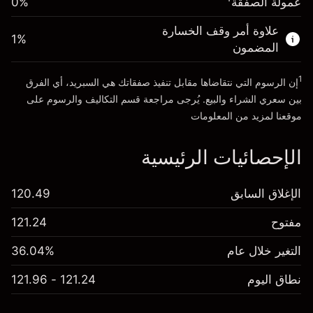
عمولة الصفقة
0%
الأموال من الرافعة المالية ~ دولار
$4,000.00
علاوة أمر وقف الخسارة
1
%
المضمون
انتقل إلى المنصة
1
إن الرسوم التي نتقاضاها مقابل تنفيذ صفقاتك هي السبريد، أي الفرق
بين سعري الشراء والبيع. يُرجى مراجعة قسم
التكاليف والرسوم
على
موقعنا لمزيد من المعلومات
الإحصائيات الرئيسية
الإغلاق السابق
120.49
مفتوح
121.24
التغير خلال عام
36.04%
نطاق اليوم
121.24 - 121.96