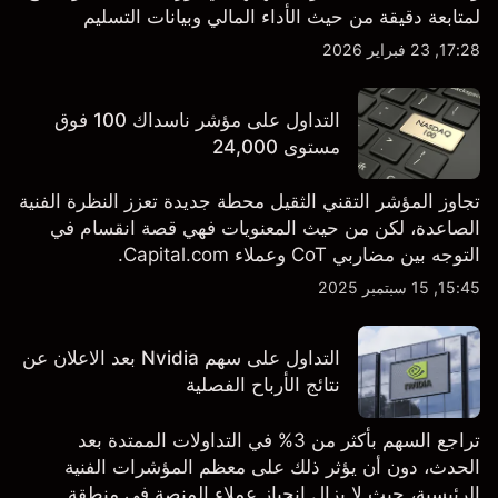
لمتابعة دقيقة من حيث الأداء المالي وبيانات التسليم
والتطورات في التكنولوجيا والتصنيع. استكشف أهداف أسعار
17:28, 23 فبراير 2026
TSLA من طرف ثالث والتحليل الفني.
التداول على مؤشر ناسداك 100 فوق
مستوى 24,000
تجاوز المؤشر التقني الثقيل محطة جديدة تعزز النظرة الفنية
الصاعدة، لكن من حيث المعنويات فهي قصة انقسام في
التوجه بين مضاربي CoT وعملاء Capital.com.
15:45, 15 سبتمبر 2025
التداول على سهم Nvidia بعد الاعلان عن
نتائج الأرباح الفصلية
تراجع السهم بأكثر من 3% في التداولات الممتدة بعد
الحدث، دون أن يؤثر ذلك على معظم المؤشرات الفنية
الرئيسية، حيث لا يزال انحياز عملاء المنصة في منطقة