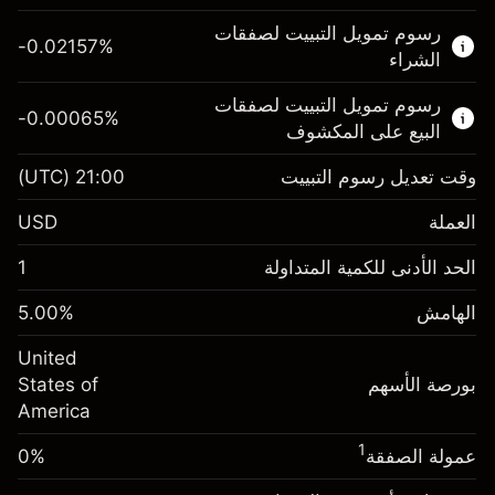
هذا السوق المالي متاح للتداول من خلال عقود
رسوم تمويل التبييت لصفقات
الفروقات.
-0.02157
%
الشراء
اعرف المزيد عن:
رسوم تمويل التبييت لصفقات
-0.00065
%
عقود الفروقات
البيع على المكشوف
وقت تعديل رسوم التبييت
21:00
(UTC)
العملة
الهامش. استثمارك
$1,000.00
USD
-0.021568
الحد الأدنى للكمية المتداولة
1
رسوم التبييت
%
الرسوم من قيمة الصفقة الكاملة
(-$4.31)
الهامش
%
5.00
الهامش. استثمارك
$1,000.00
حجم الصفقة بالرافعة المالية ~
$20,000.00
United
-0.000654
الأموال من الرافعة المالية ~ دولار
$19,000.00
رسوم التبييت
بورصة الأسهم
%
States of
الرسوم من قيمة الصفقة الكاملة
(-$0.13)
America
انتقل إلى المنصة
حجم الصفقة بالرافعة المالية ~
$20,000.00
1
عمولة الصفقة
0%
الأموال من الرافعة المالية ~ دولار
$19,000.00