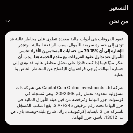
التسعير
من نحن
عقود الفروقات هي أدوات مالية معقدة تنطوي على مخاطر عالية قد
تؤدي إلى خسارة سريعة للأموال بسبب الرافعة المالية..
وتجدر
الإشارة إلى أن %79.75 من حسابات المستثمرين الأفراد تخسر
الأموال عند تداول عقود الفروقات مع مقدم الخدمة هذا
.
يجب أن
تفكر مليّا فيما إذا كنت قادرًا على تحمّل مخاطر عالية قد تؤدي إلى
خسارة أموالك. يُرجى قراءة بيان الإفصاح عن المخاطر الخاص بنا
بعناية
شركة Capital Com Online Investments Ltd هي شركة ذات
مسؤولية محدودة تحمل رقم 209236B، وهي مُسجلة في
كومنولث جزر البهاما ومُرخصة من قبل هيئة الأوراق المالية في
جزر البهاما تحت رقم ترخيص SIA-F245. يقع المكتب المُسجّل
للشركة في 3 بايسايد إكزكيوتيف بارك، شارع بليك-ويست باي، ص.
ب. 13012، ناسو، جزر البهاما.