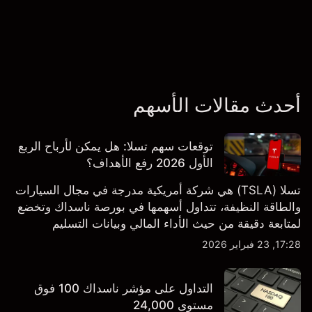
أحدث مقالات الأسهم
توقعات سهم تسلا: هل يمكن لأرباح الربع
الأول 2026 رفع الأهداف؟
تسلا (TSLA) هي شركة أمريكية مدرجة في مجال السيارات
والطاقة النظيفة، تتداول أسهمها في بورصة ناسداك وتخضع
لمتابعة دقيقة من حيث الأداء المالي وبيانات التسليم
والتطورات في التكنولوجيا والتصنيع. استكشف أهداف أسعار
17:28, 23 فبراير 2026
TSLA من طرف ثالث والتحليل الفني.
التداول على مؤشر ناسداك 100 فوق
مستوى 24,000