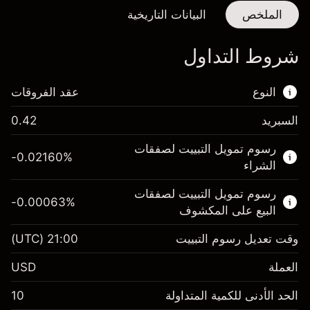
الملخص
البيانات التاريخية
شروط التداول
النوع
عقد الفروقات
السبريد
0.42
هذا السوق المالي متاح للتداول من خلال عقود
رسوم تمويل التبييت لصفقات
الفروقات.
-0.02160
%
الشراء
اعرف المزيد عن:
رسوم تمويل التبييت لصفقات
-0.00063
%
عقود الفروقات
البيع على المكشوف
وقت تعديل رسوم التبييت
21:00
(UTC)
العملة
الهامش. استثمارك
$1,000.00
USD
-0.021596
الحد الأدنى للكمية المتداولة
10
رسوم التبييت
%