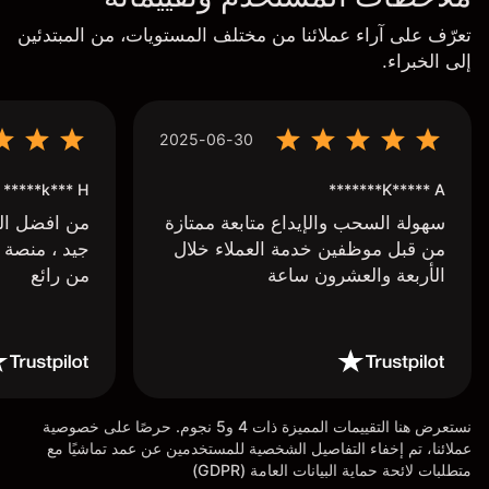
تعرّف على آراء عملائنا من مختلف المستويات، من المبتدئين
إلى الخبراء.
2025-06-30
k*** H*****
K***** A*******
سهولة السحب والإيداع متابعة ممتازة
من افضل البر
من قبل موظفين خدمة العملاء خلال
جيد ، منصة 
الأربعة والعشرون ساعة
من رائع
نستعرض هنا التقييمات المميزة ذات 4 و5 نجوم. حرصًا على خصوصية
عملائنا، تم إخفاء التفاصيل الشخصية للمستخدمين عن عمد تماشيًا مع
متطلبات لائحة حماية البيانات العامة (GDPR)