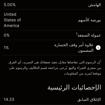
الرسوم من قيمة الصفقة الكاملة
(-$4.32)
الهامش
%
5.00
الهامش. استثمارك
$1,000.00
حجم الصفقة بالرافعة المالية ~
$20,000.00
United
-0.000626
الأموال من الرافعة المالية ~ دولار
$19,000.00
رسوم التبييت
بورصة الأسهم
%
States of
الرسوم من قيمة الصفقة الكاملة
(-$0.13)
America
انتقل إلى المنصة
حجم الصفقة بالرافعة المالية ~
$20,000.00
1
عمولة الصفقة
0%
الأموال من الرافعة المالية ~ دولار
$19,000.00
علاوة أمر وقف الخسارة
1
%
المضمون
انتقل إلى المنصة
1
إن الرسوم التي نتقاضاها مقابل تنفيذ صفقاتك هي السبريد، أي الفرق
بين سعري الشراء والبيع. يُرجى مراجعة قسم
التكاليف والرسوم
على
موقعنا لمزيد من المعلومات
الإحصائيات الرئيسية
الإغلاق السابق
14.33