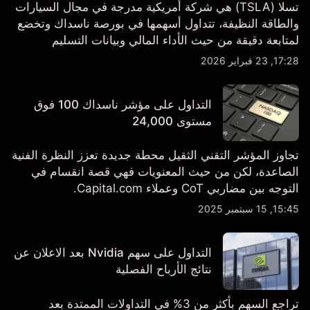
تسلا (TSLA) هي شركة أمريكية مدرجة في مجال السيارات
والطاقة النظيفة، تتداول أسهمها في بورصة ناسداك وتخضع
لمتابعة دقيقة من حيث الأداء المالي وبيانات التسليم
والتطورات في التكنولوجيا والتصنيع. استكشف أهداف أسعار
17:28, 23 فبراير 2026
TSLA من طرف ثالث والتحليل الفني.
التداول على مؤشر ناسداك 100 فوق
مستوى 24,000
تجاوز المؤشر التقني الثقيل محطة جديدة تعزز النظرة الفنية
الصاعدة، لكن من حيث المعنويات فهي قصة انقسام في
التوجه بين مضاربي CoT وعملاء Capital.com.
15:45, 15 سبتمبر 2025
التداول على سهم Nvidia بعد الاعلان عن
نتائج الأرباح الفصلية
تراجع السهم بأكثر من 3% في التداولات الممتدة بعد