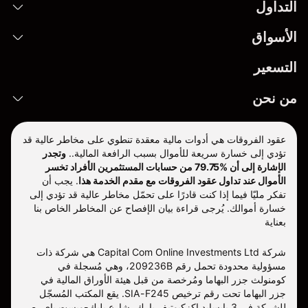
التداول
الأسواق
التسعير
من نحن
عقود الفروقات هي أدوات مالية معقدة تنطوي على مخاطر عالية قد
تؤدي إلى خسارة سريعة للأموال بسبب الرافعة المالية..
وتجدر
الإشارة إلى أن %79.75 من حسابات المستثمرين الأفراد تخسر
الأموال عند تداول عقود الفروقات مع مقدم الخدمة هذا
.
يجب أن
تفكر مليّا فيما إذا كنت قادرًا على تحمّل مخاطر عالية قد تؤدي إلى
خسارة أموالك. يُرجى قراءة بيان الإفصاح عن المخاطر الخاص بنا
بعناية
شركة Capital Com Online Investments Ltd هي شركة ذات
مسؤولية محدودة تحمل رقم 209236B، وهي مُسجلة في
كومنولث جزر البهاما ومُرخصة من قبل هيئة الأوراق المالية في
جزر البهاما تحت رقم ترخيص SIA-F245. يقع المكتب المُسجّل
للشركة في 3 بايسايد إكزكيوتيف بارك، شارع بليك-ويست باي، ص.