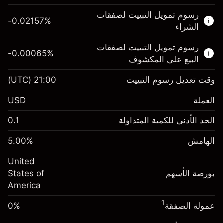
هذا السوق المالي متاح للتداول من خلال عقود
رسوم تمويل التبييت لصفقات
الفروقات.
-0.02157
%
الشراء
اعرف المزيد عن:
رسوم تمويل التبييت لصفقات
-0.00065
%
عقود الفروقات
البيع على المكشوف
وقت تعديل رسوم التبييت
21:00
(UTC)
العملة
الهامش. استثمارك
$1,000.00
USD
-0.021568
الحد الأدنى للكمية المتداولة
0.1
رسوم التبييت
%
الرسوم من قيمة الصفقة الكاملة
(-$4.31)
الهامش
%
5.00
الهامش. استثمارك
$1,000.00
حجم الصفقة بالرافعة المالية ~
$20,000.00
United
-0.000654
الأموال من الرافعة المالية ~ دولار
$19,000.00
رسوم التبييت
بورصة الأسهم
%
States of
الرسوم من قيمة الصفقة الكاملة
(-$0.13)
America
انتقل إلى المنصة
حجم الصفقة بالرافعة المالية ~
$20,000.00
1
عمولة الصفقة
0%
الأموال من الرافعة المالية ~ دولار
$19,000.00