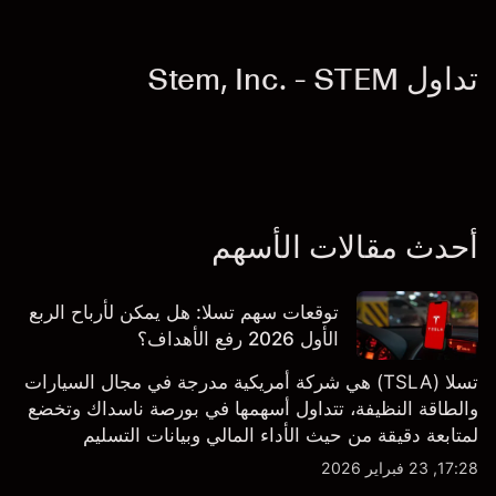
تداول Stem, Inc. - STEM
أحدث مقالات الأسهم
توقعات سهم تسلا: هل يمكن لأرباح الربع
الأول 2026 رفع الأهداف؟
تسلا (TSLA) هي شركة أمريكية مدرجة في مجال السيارات
والطاقة النظيفة، تتداول أسهمها في بورصة ناسداك وتخضع
لمتابعة دقيقة من حيث الأداء المالي وبيانات التسليم
والتطورات في التكنولوجيا والتصنيع. استكشف أهداف أسعار
17:28, 23 فبراير 2026
TSLA من طرف ثالث والتحليل الفني.