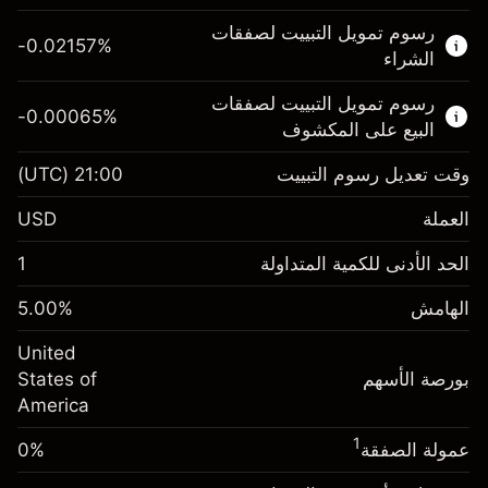
هذا السوق المالي متاح للتداول من خلال عقود
رسوم تمويل التبييت لصفقات
الفروقات.
-0.02157
%
الشراء
اعرف المزيد عن:
رسوم تمويل التبييت لصفقات
-0.00065
%
عقود الفروقات
البيع على المكشوف
وقت تعديل رسوم التبييت
21:00
(UTC)
العملة
الهامش. استثمارك
$1,000.00
USD
-0.021568
الحد الأدنى للكمية المتداولة
1
رسوم التبييت
%
الرسوم من قيمة الصفقة الكاملة
(-$4.31)
الهامش
%
5.00
الهامش. استثمارك
$1,000.00
حجم الصفقة بالرافعة المالية ~
$20,000.00
United
-0.000654
الأموال من الرافعة المالية ~ دولار
$19,000.00
رسوم التبييت
بورصة الأسهم
%
States of
الرسوم من قيمة الصفقة الكاملة
(-$0.13)
America
انتقل إلى المنصة
حجم الصفقة بالرافعة المالية ~
$20,000.00
1
عمولة الصفقة
0%
الأموال من الرافعة المالية ~ دولار
$19,000.00