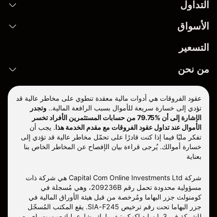
التداول
الأسواق
التسعير
من نحن
عقود الفروقات هي أدوات مالية معقدة تنطوي على مخاطر عالية قد
تؤدي إلى خسارة سريعة للأموال بسبب الرافعة المالية..
وتجدر
الإشارة إلى أن %79.75 من حسابات المستثمرين الأفراد تخسر
الأموال عند تداول عقود الفروقات مع مقدم الخدمة هذا
.
يجب أن
تفكر مليّا فيما إذا كنت قادرًا على تحمّل مخاطر عالية قد تؤدي إلى
خسارة أموالك. يُرجى قراءة بيان الإفصاح عن المخاطر الخاص بنا
بعناية
شركة Capital Com Online Investments Ltd هي شركة ذات
مسؤولية محدودة تحمل رقم 209236B، وهي مُسجلة في
كومنولث جزر البهاما ومُرخصة من قبل هيئة الأوراق المالية في
جزر البهاما تحت رقم ترخيص SIA-F245. يقع المكتب المُسجّل
للشركة في 3 بايسايد إكزكيوتيف بارك، شارع بليك-ويست باي، ص.