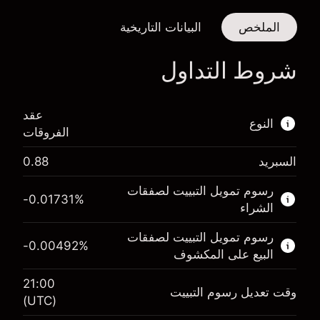
الملخص
البيانات التاريخية
شروط التداول
ا
عقد
النوع
الفروقات
السبريد
0.88
هذا السوق المالي متاح للتداول من خلال عقود
الفروقات.
رسوم تمويل التبييت لصفقات
-0.01731
%
الشراء
اعرف المزيد عن:
رسوم تمويل التبييت لصفقات
عقود الفروقات
-0.00492
%
البيع على المكشوف
21:00
وقت تعديل رسوم التبييت
(UTC)
الهامش. استثمارك
€1,000.00