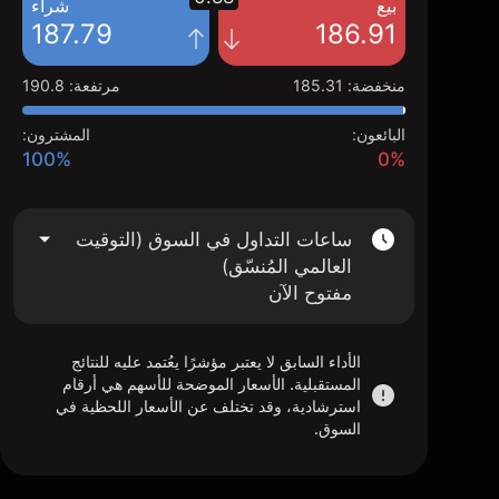
بيع
شراء
187.79
186.91
منخفضة
:
185.31
مرتفعة
:
190.8
البائعون:
المشترون:
100%
0%
ساعات التداول في السوق (التوقيت
العالمي المُنسّق)
مفتوح الآن
الأداء السابق لا يعتبر مؤشرًا يعُتمد عليه للنتائج
المستقبلية. الأسعار الموضحة للأسهم هي أرقام
استرشادية، وقد تختلف عن الأسعار اللحظية في
السوق.