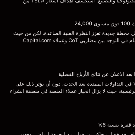
التسليم والتطورات في التكنولوجيا والتصنيع. استكشف أهداف أسعار TSLA من
.
24,
يل محطة جديدة تعزز النظرة الفنية الصاعدة، لكن من حيث
 بين مضاربي CoT وعملاء Capital.com.
اجع السهم بأكثر من 3% في التداولات الممتدة بعد الحدث، دون أن يؤثر ذلك على
ئيسية، حيث لا يزال انحياز عملاء المنصة في منطقة الشراء
قفزة بنسبة 6%
أسواق بعد خطاب جاكسون هول يوم الجمعة الماضي دفعت