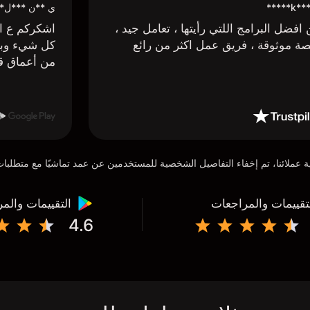
k*** H*
ي **ن ***ل*
افضل البرامج اللتي رأيتها ، تعامل جيد ،
اشكركم ع اج
ة موثوقة ، فريق عمل اكثر من رائع
كل شيء وبا
من أعماق ق
تقييمات والمراجعات
التقييمات والم
4.6