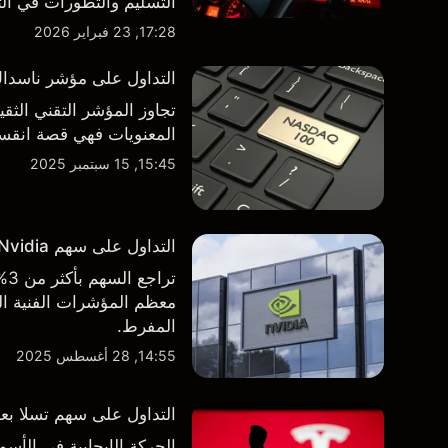
طرف ثالث والتحليل الفني
17:28, 23 فبراير 2026
التداول على مؤشر ناسداك 100 فوق مستوى 000
تجاوز المؤشر التقني الثق
المعنويات فهي قصة انقسام في التوجه
15:45, 15 سبتمبر 2025
التداول على سهم Nvidia بعد الاعلان عن نتائج الأرباح الفصلية
تر
معظم المؤشرات الفنية الر
المفرط.
14:55, 28 أغسطس 2025
التداول على سهم تسلا بعد 
الحركة الإيجابية في ال