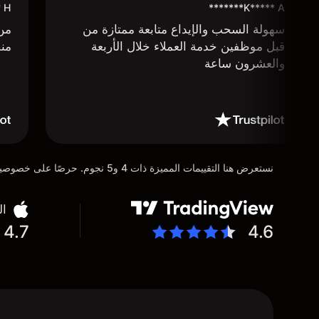
****
K***** A*******
سهولة السحب والإيداع متابعة ممتازة من
من 
قبل موظفين خدمة العملاء خلال الأربعة
منص
والعشرون ساعة
نستعرض هنا التقييمات المميزة ذات 4 و5 نجوم. حرصًا على خصوصية عملائنا، تم إخفاء التفاصيل الشخصية للمستخدمين عن عمد تماشيًا مع متطلبات لائحة حماية البيانات العامة (GDPR)
ال
4.7
4.6