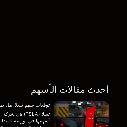
أحدث مقالات الأسهم
توقعات سهم تسلا: هل يمكن لأرباح ال
تسلا (TSLA) هي
أسهمها في بورصة ناسداك و