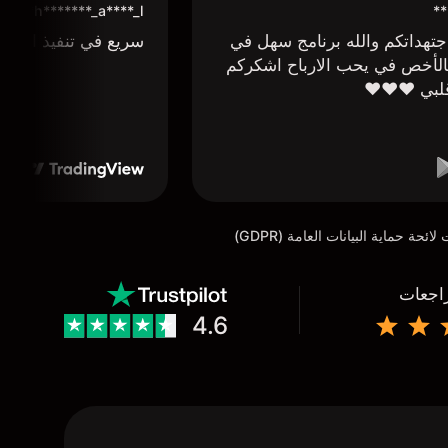
**
h*******_a****_l***
تهداتكم والله برنامج سهل في
سريع في تنفيذ الاوا
لأخص في يحب الارباح اشكركم
لبي ❤️❤️❤️
راجعات
4.6