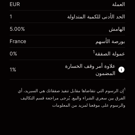
العملة
EUR
-0.017307
رسوم التبييت
%
الحد الأدنى للكمية المتداولة
1
الرسوم من قيمة الصفقة الكاملة
(-€3.46)
الهامش. استثمارك
€1,000.00
الهامش
%
5.00
حجم الصفقة بالرافعة المالية ~
€20,000.00
-0.004915
الأموال من الرافعة المالية ~ دولار
€19,000.00
رسوم التبييت
بورصة الأسهم
France
%
الرسوم من قيمة الصفقة الكاملة
(-€0.98)
1
عمولة الصفقة
0%
انتقل إلى المنصة
حجم الصفقة بالرافعة المالية ~
€20,000.00
الأموال من الرافعة المالية ~ دولار
€19,000.00
علاوة أمر وقف الخسارة
1
%
المضمون
انتقل إلى المنصة
1
إن الرسوم التي نتقاضاها مقابل تنفيذ صفقاتك هي السبريد، أي
الفرق بين سعري الشراء والبيع. يُرجى مراجعة قسم
التكاليف
والرسوم
على موقعنا لمزيد من المعلومات