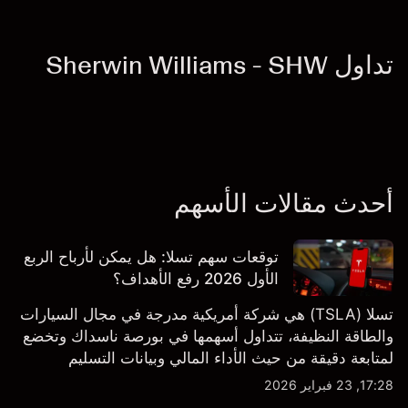
تداول Sherwin Williams - SHW
أحدث مقالات الأسهم
توقعات سهم تسلا: هل يمكن لأرباح الربع
الأول 2026 رفع الأهداف؟
تسلا (TSLA) هي شركة أمريكية مدرجة في مجال السيارات
والطاقة النظيفة، تتداول أسهمها في بورصة ناسداك وتخضع
لمتابعة دقيقة من حيث الأداء المالي وبيانات التسليم
والتطورات في التكنولوجيا والتصنيع. استكشف أهداف أسعار
17:28, 23 فبراير 2026
TSLA من طرف ثالث والتحليل الفني.