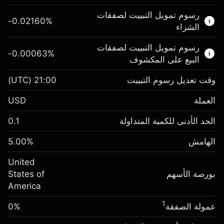
هذا السوق المالي متاح للتداول من خلال عقود
رسوم تمويل التبييت لصفقات
الفروقات.
-0.02160
%
الشراء
اعرف المزيد عن:
رسوم تمويل التبييت لصفقات
-0.00063
%
عقود الفروقات
البيع على المكشوف
وقت تعديل رسوم التبييت
21:00
(UTC)
العملة
الهامش. استثمارك
$1,000.00
USD
-0.021596
الحد الأدنى للكمية المتداولة
0.1
رسوم التبييت
%
الرسوم من قيمة الصفقة الكاملة
(-$4.32)
الهامش
%
5.00
الهامش. استثمارك
$1,000.00
حجم الصفقة بالرافعة المالية ~
$20,000.00
United
-0.000626
الأموال من الرافعة المالية ~ دولار
$19,000.00
رسوم التبييت
بورصة الأسهم
%
States of
الرسوم من قيمة الصفقة الكاملة
(-$0.13)
America
انتقل إلى المنصة
حجم الصفقة بالرافعة المالية ~
$20,000.00
1
عمولة الصفقة
0%
الأموال من الرافعة المالية ~ دولار
$19,000.00