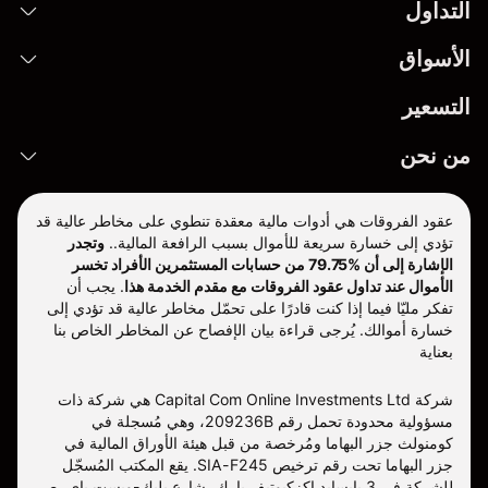
التداول
الأسواق
التسعير
من نحن
عقود الفروقات هي أدوات مالية معقدة تنطوي على مخاطر عالية قد
تؤدي إلى خسارة سريعة للأموال بسبب الرافعة المالية..
وتجدر
الإشارة إلى أن %79.75 من حسابات المستثمرين الأفراد تخسر
الأموال عند تداول عقود الفروقات مع مقدم الخدمة هذا
.
يجب أن
تفكر مليّا فيما إذا كنت قادرًا على تحمّل مخاطر عالية قد تؤدي إلى
خسارة أموالك. يُرجى قراءة بيان الإفصاح عن المخاطر الخاص بنا
بعناية
شركة Capital Com Online Investments Ltd هي شركة ذات
مسؤولية محدودة تحمل رقم 209236B، وهي مُسجلة في
كومنولث جزر البهاما ومُرخصة من قبل هيئة الأوراق المالية في
جزر البهاما تحت رقم ترخيص SIA-F245. يقع المكتب المُسجّل
للشركة في 3 بايسايد إكزكيوتيف بارك، شارع بليك-ويست باي، ص.