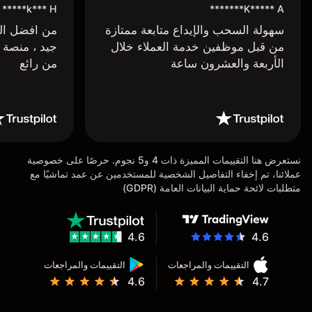
k*** H*****
K***** A*******
سهولة السحب والإيداع متابعة ممتازة
من افضل البر
من قبل موظفين خدمة العملاء خلال
جيد ، منصة 
الأربعة والعشرون ساعة
من رائع
نستعرض هنا التقييمات المميزة ذات 4 و5 نجوم. حرصًا على خصوصية
عملائنا، تم إخفاء التفاصيل الشخصية للمستخدمين عن عمد تماشيًا مع
متطلبات لائحة حماية البيانات العامة (GDPR)
4.6
4.6
التقييمات والمراجعات
التقييمات والمراجعات
4.6
4.7