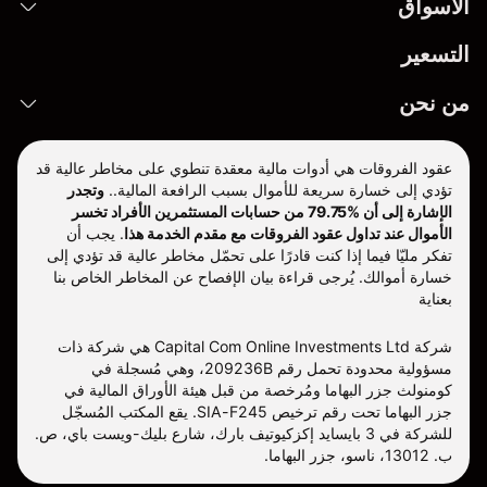
الأسواق
التسعير
من نحن
عقود الفروقات هي أدوات مالية معقدة تنطوي على مخاطر عالية قد
تؤدي إلى خسارة سريعة للأموال بسبب الرافعة المالية..
وتجدر
الإشارة إلى أن %79.75 من حسابات المستثمرين الأفراد تخسر
الأموال عند تداول عقود الفروقات مع مقدم الخدمة هذا
.
يجب أن
تفكر مليّا فيما إذا كنت قادرًا على تحمّل مخاطر عالية قد تؤدي إلى
خسارة أموالك. يُرجى قراءة بيان الإفصاح عن المخاطر الخاص بنا
بعناية
شركة Capital Com Online Investments Ltd هي شركة ذات
مسؤولية محدودة تحمل رقم 209236B، وهي مُسجلة في
كومنولث جزر البهاما ومُرخصة من قبل هيئة الأوراق المالية في
جزر البهاما تحت رقم ترخيص SIA-F245. يقع المكتب المُسجّل
للشركة في 3 بايسايد إكزكيوتيف بارك، شارع بليك-ويست باي، ص.
ب. 13012، ناسو، جزر البهاما.