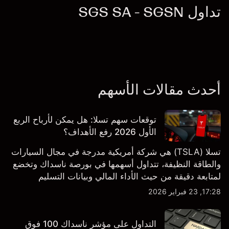
تداول SGS SA - SGSN
أحدث مقالات الأسهم
توقعات سهم تسلا: هل يمكن لأرباح الربع
الأول 2026 رفع الأهداف؟
تسلا (TSLA) هي شركة أمريكية مدرجة في مجال السيارات
والطاقة النظيفة، تتداول أسهمها في بورصة ناسداك وتخضع
لمتابعة دقيقة من حيث الأداء المالي وبيانات التسليم
والتطورات في التكنولوجيا والتصنيع. استكشف أهداف أسعار
17:28, 23 فبراير 2026
TSLA من طرف ثالث والتحليل الفني.
التداول على مؤشر ناسداك 100 فوق