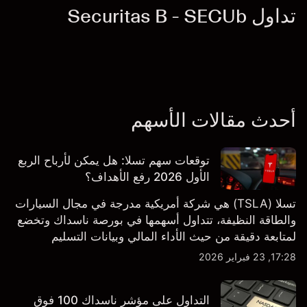
تداول Securitas B - SECUb
أحدث مقالات الأسهم
توقعات سهم تسلا: هل يمكن لأرباح الربع
الأول 2026 رفع الأهداف؟
تسلا (TSLA) هي شركة أمريكية مدرجة في مجال السيارات
والطاقة النظيفة، تتداول أسهمها في بورصة ناسداك وتخضع
لمتابعة دقيقة من حيث الأداء المالي وبيانات التسليم
والتطورات في التكنولوجيا والتصنيع. استكشف أهداف أسعار
17:28, 23 فبراير 2026
TSLA من طرف ثالث والتحليل الفني.
التداول على مؤشر ناسداك 100 فوق