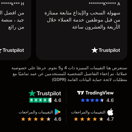
k*** H*****
K***** A*******
سهولة السحب والإيداع متابعة ممتازة
من افضل البر
من قبل موظفين خدمة العملاء خلال
جيد ، منصة 
الأربعة والعشرون ساعة
من رائع
نستعرض هنا التقييمات المميزة ذات 4 و5 نجوم. حرصًا على خصوصية
عملائنا، تم إخفاء التفاصيل الشخصية للمستخدمين عن عمد تماشيًا مع
متطلبات لائحة حماية البيانات العامة (GDPR)
4.6
4.6
التقييمات والمراجعات
التقييمات والمراجعات
4.6
4.7