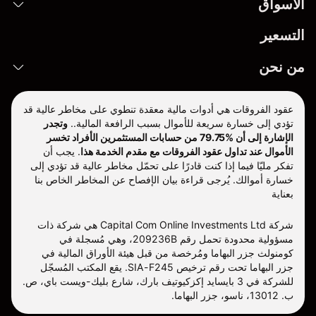
الأسواق
التسعير
من نحن
عقود الفروقات هي أدوات مالية معقدة تنطوي على مخاطر عالية قد
تؤدي إلى خسارة سريعة للأموال بسبب الرافعة المالية..
وتجدر
الإشارة إلى أن %79.75 من حسابات المستثمرين الأفراد تخسر
الأموال عند تداول عقود الفروقات مع مقدم الخدمة هذا
.
يجب أن
تفكر مليّا فيما إذا كنت قادرًا على تحمّل مخاطر عالية قد تؤدي إلى
خسارة أموالك. يُرجى قراءة بيان الإفصاح عن المخاطر الخاص بنا
بعناية
شركة Capital Com Online Investments Ltd هي شركة ذات
مسؤولية محدودة تحمل رقم 209236B، وهي مُسجلة في
كومنولث جزر البهاما ومُرخصة من قبل هيئة الأوراق المالية في
جزر البهاما تحت رقم ترخيص SIA-F245. يقع المكتب المُسجّل
للشركة في 3 بايسايد إكزكيوتيف بارك، شارع بليك-ويست باي، ص.
ب. 13012، ناسو، جزر البهاما.